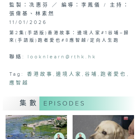
監製：冼惠芬 ／ 編導：李鳳儀 / 主持：
張偉基、林素然
11/01/2026
第2集(手語版)香港故事：邊境人家#1谷埔–歸
來(手語版)跑者愛也#8應智越/定向人生跑
聯絡:
looknlearn@rthk.hk
Tag:
香港故事
,
邊境人家
,
谷埔
,
跑者愛也
,
應智越
集數
EPISODES