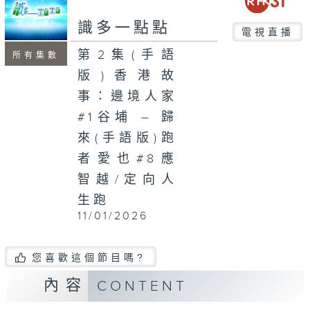
seconds
識多一點點
電視直播
第2集(手語
所有集數
版)香港故
事：邊境人家
#1谷埔 – 歸
來(手語版)跑
者愛也#8應
智越/定向人
生跑
11/01/2026
您喜歡這個節目嗎?
內容
CONTENT