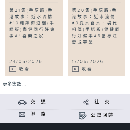
第21集(手語版)香
第20集(手語版)香
港故事：近水流情
港故事：近水流情
#10翱翔海浪間(手
#9靠水食水．袋代
語版)傷健同行好僱
相傳(手語版)傷健同
事#4喜樂之家
行好僱事#3當專注
變成專業
24/05/2026
17/05/2026
收看
收看
更多集數 ...
交 通
社 交
聯 絡
公眾回饋