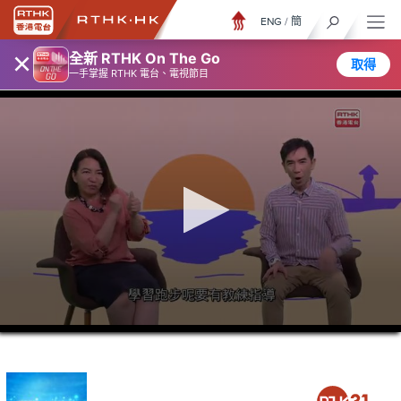
ENG
/
簡
×
全新 RTHK On The Go
取得
一手掌握 RTHK 電台、電視節目
0
seconds
of
44
minutes,
7