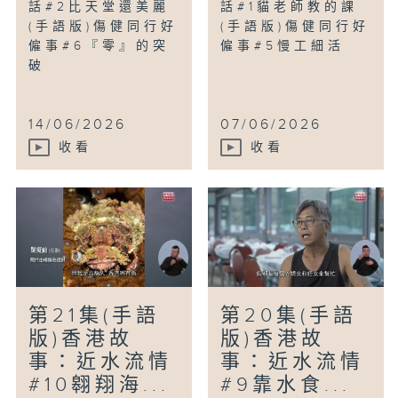
話#2比天堂還美麗
話#1貓老師教的課
(手語版)傷健同行好
(手語版)傷健同行好
僱事#6『零』的突
僱事#5慢工細活
破
14/06/2026
07/06/2026
收看
收看
第21集(手語
第20集(手語
版)香港故
版)香港故
事：近水流情
事：近水流情
#10翱翔海...
#9靠水食...