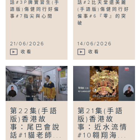
話#3P牌實習生(手
話#2比天堂還美麗
語版)傷健同行好僱
(手語版)傷健同行好
事#7指尖與心間
僱事#6『零』的突
破
21/06/2026
14/06/2026
收看
收看
第22集(手語
第21集(手語
版)香港故
版)香港故
事：尾巴會說
事：近水流情
話#1貓老師...
#10翱翔海...