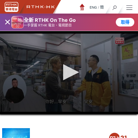
ENG
/
簡
×
全新 RTHK On The Go
取得
一手掌握 RTHK 電台、電視節目
0
seconds
of
44
minutes,
7