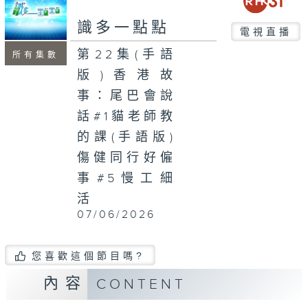
seconds
識多一點點
電視直播
第22集(手語
所有集數
版)香港故
事：尾巴會說
話#1貓老師教
的課(手語版)
傷健同行好僱
事#5慢工細
活
07/06/2026
您喜歡這個節目嗎?
內容
CONTENT