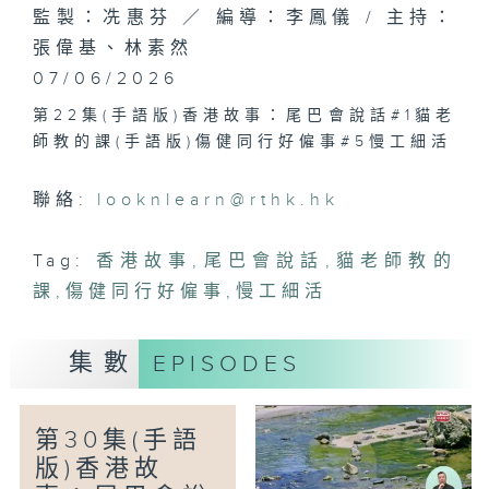
監製：冼惠芬 ／ 編導：李鳳儀 / 主持：
張偉基、林素然
07/06/2026
第22集(手語版)香港故事：尾巴會說話#1貓老
師教的課(手語版)傷健同行好僱事#5慢工細活
聯絡:
looknlearn@rthk.hk
Tag:
香港故事
,
尾巴會說話
,
貓老師教的
課
,
傷健同行好僱事
,
慢工細活
集數
EPISODES
第30集(手語
版)香港故