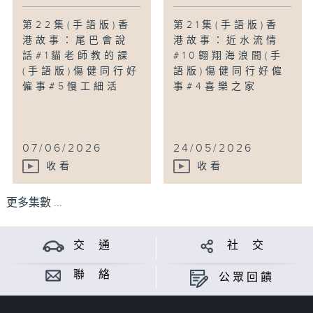
第22集(手語版)香
第21集(手語版)香
港故事：尾巴會說
港故事：近水流情
話#1貓老師教的課
#10翱翔海浪間(手
(手語版)傷健同行好
語版)傷健同行好僱
僱事#5慢工細活
事#4喜樂之家
07/06/2026
24/05/2026
收看
收看
更多集數 ...
交 通
社 交
聯 絡
公眾回饋