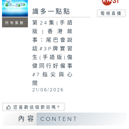
seconds
識多一點點
電視直播
第24集(手語
所有集數
版)香港故
事：尾巴會說
話#3P牌實習
生(手語版)傷
健同行好僱事
#7指尖與心
間
21/06/2026
您喜歡這個節目嗎?
內容
CONTENT