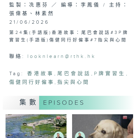
監製：冼惠芬 ／ 編導：李鳳儀 / 主持：
張偉基、林素然
21/06/2026
第24集(手語版)香港故事：尾巴會說話#3P牌
實習生(手語版)傷健同行好僱事#7指尖與心間
聯絡:
looknlearn@rthk.hk
Tag:
香港故事
,
尾巴會說話
,
P牌實習生
,
傷健同行好僱事
,
指尖與心間
集數
EPISODES