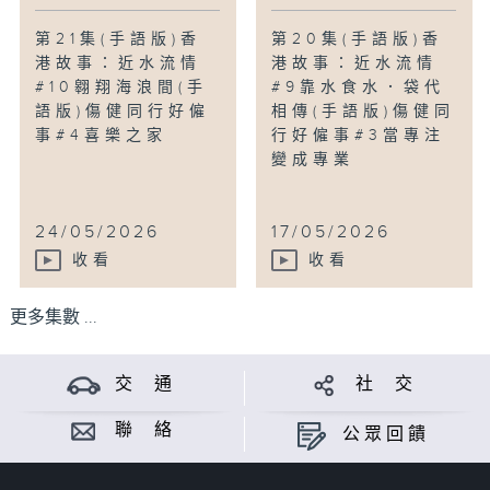
第21集(手語版)香
第20集(手語版)香
港故事：近水流情
港故事：近水流情
#10翱翔海浪間(手
#9靠水食水．袋代
語版)傷健同行好僱
相傳(手語版)傷健同
事#4喜樂之家
行好僱事#3當專注
變成專業
24/05/2026
17/05/2026
收看
收看
更多集數 ...
交 通
社 交
聯 絡
公眾回饋