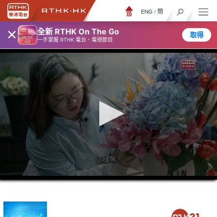
ENG
/
簡
×
全新 RTHK On The Go
取得
一手掌握 RTHK 電台、電視節目
0
seconds
of
44
minutes,
7