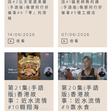
話#2比天堂還美麗
話#1貓老師教的課
(手語版)傷健同行好
(手語版)傷健同行好
僱事#6『零』的突
僱事#5慢工細活
破
14/06/2026
07/06/2026
收看
收看
第21集(手語
第20集(手語
版)香港故
版)香港故
事：近水流情
事：近水流情
#10翱翔海...
#9靠水食...