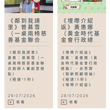
《鄰到我請
《埋嚟介紹
里》曾慕雪
返》黃惠娜
（一桌兩椅慈
（黃金時代基
善基金聯合...
金會行政總...
《鄰到我請里》
《埋嚟介紹返》
嘉賓：曾慕雪（一
嘉賓：黃惠娜（黃
桌兩椅慈善基金聯
金時代基金會行政
合創辦人兼創意總
總裁）、余秀賢
監）
（智齡照顧領袖）
《極速15秒》
《極速15秒》
《埋嚟介紹返》
...
29/07/2026
28/07/2026
收看
收看