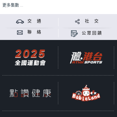
更多集數 ...
交 通
社 交
聯 絡
公眾回饋