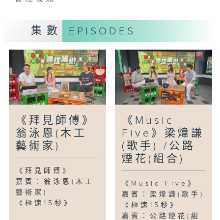
集數
EPISODES
《拜見師傅》
《Music
翁泳恩(木工
Five》梁煒謙
藝術家)
(歌手) /公路
煙花(組合)
《拜見師傅》
嘉賓：翁泳恩(木工
《Music Five》
藝術家)
嘉賓：梁煒謙(歌手)
《極速15秒》
《極速15秒》
嘉賓：公路煙花(組