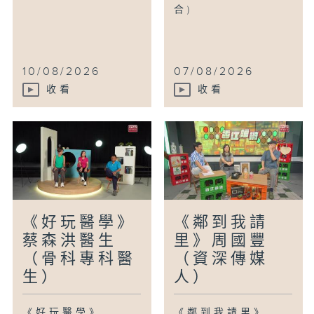
合)
10/08/2026
07/08/2026
收看
收看
《好玩醫學》
《鄰到我請
蔡森洪醫生
里》周國豐
（骨科專科醫
（資深傳媒
生）
人）
《好玩醫學》
《鄰到我請里》