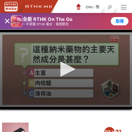
ENG
/
簡
×
全新 RTHK On The Go
取得
一手掌握 RTHK 電台、電視節目
0
seconds
of
48
minutes,
4