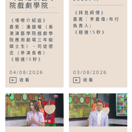
院戲劇學院...
《拜見師傅》
嘉賓：李嘉偉(布行
《埋嚟介紹返》
負責人)
嘉賓：潘國權（香
《極速15秒》
港演藝學院戲劇學
院應用劇場三年級
碩士生）、司徒德
志（參演長者）
《極速15秒》
...
04/08/2026
03/08/2026
收看
收看