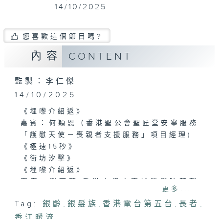
14/10/2025
您喜歡這個節目嗎?
內容
CONTENT
監製：李仁傑
14/10/2025
《埋嚟介紹返》
嘉賓：何穎恩（香港聖公會聖匠堂安寧服務
「護慰天使－喪親者支援服務」項目經理)
《極速15秒》
《街坊汐擊》
《埋嚟介紹返》
嘉賓：劉雨薇(香港大學李嘉誠醫學院藥劑
更多...
及藥理學系博士後研究員)
Tag:
銀齡
,
銀髮族
,
香港電台第五台
,
長者
,
香江暖流