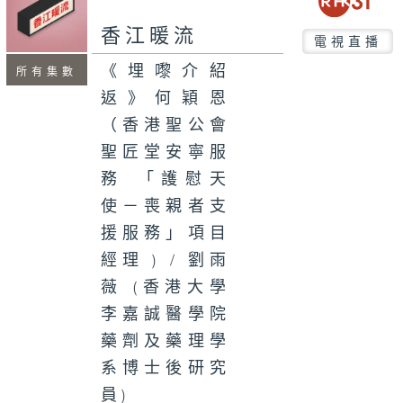
seconds
香江暖流
電視直播
《埋嚟介紹
所有集數
返》何穎恩
（香港聖公會
聖匠堂安寧服
務 「護慰天
使－喪親者支
援服務」項目
經理 ) / 劉雨
薇 (香港大學
李嘉誠醫學院
藥劑及藥理學
系博士後研究
員)