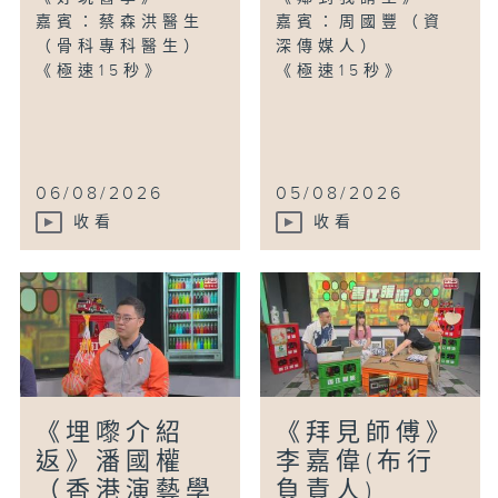
嘉賓：蔡森洪醫生
嘉賓：周國豐（資
（骨科專科醫生）
深傳媒人）
《極速15秒》
《極速15秒》
06/08/2026
05/08/2026
收看
收看
《埋嚟介紹
《拜見師傅》
返》潘國權
李嘉偉(布行
（香港演藝學
負責人)