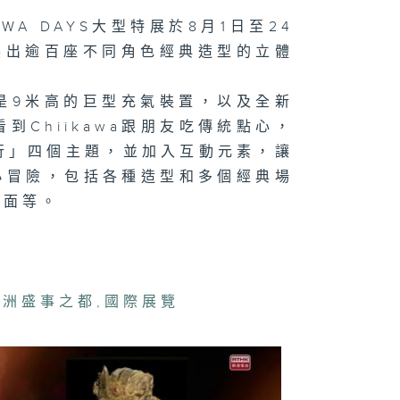
大展
AWA DAYS大型特展於8月1日至24
，展出逾百座不同角色經典造型的立體
心意．大眾樂；
是9米高的巨型充氣裝置，以及全新
展會
Chiikawa跟朋友吃傳統點心，
行」四個主題，並加入互動元素，讓
和小冒險，包括各種造型和多個經典場
場面等。
紛冬日巡禮；小
意．大眾樂
亞洲盛事之都
,
國際展覽
埃及文明大展；
心意．大眾樂