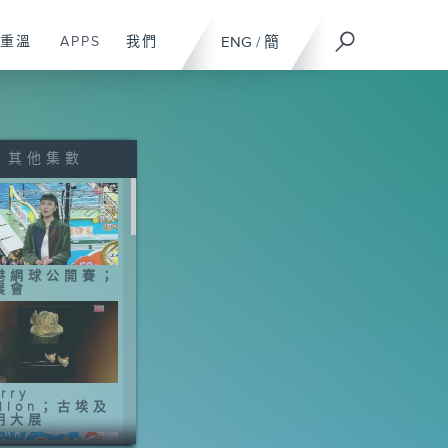
重溫
APPS
我們
ENG
/
簡
其他集數
港網球公開賽；
展會
rry
allon；古埃及
明大展