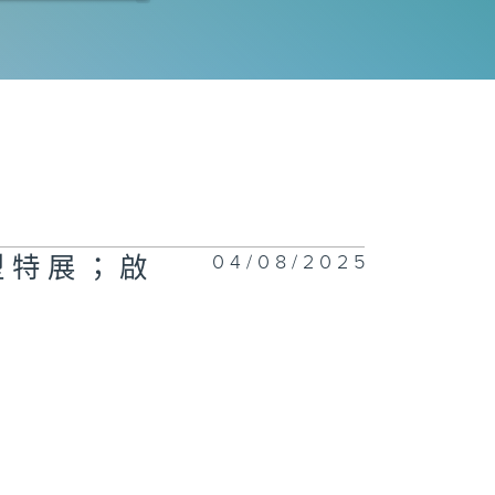
港網球公開賽；
rry Ballon
展會；香港網球
開賽
04/08/2025
大型特展；啟
rry
allon；繽紛冬
巡禮
展會；古埃及文