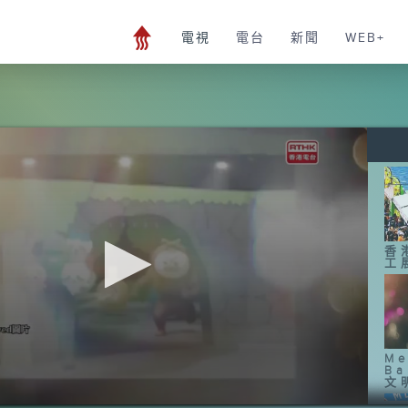
電視
電台
新聞
WEB+
香
工
Me
B
文