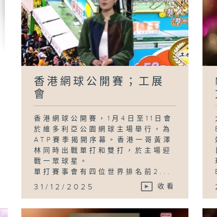
小
W
香港網球公開賽；工展
會
香港網球公開賽，1月4日至11日會
於維多利亞公園網球主場舉行，為
ATP賽季揭開序幕。香港一哥黃澤
林同時出戰單打和雙打，於主場迎
戰一眾球星。
單打賽事會有四位世界排名前2...
31/12/2025
收看