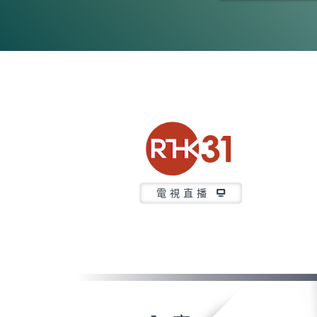
0
seconds
of
3
minutes,
7
seconds
Volume
90%
電視直播