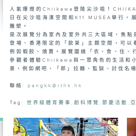
明
人氣爆燈的Chiikawa登陸尖沙咀！CHIIK
日在尖沙咀海濱空間和K11 MUSEA舉行
雕塑。
小
是次展覽分為室內及室外共三大區域，焦點
工
登場、香港限定的「飲茶」主題空間，可以看到
例如蝦餃、燒賣。展覽圍繞「衣、食、住、
參觀者體驗Chiikawa與一眾角色的生活
景，例如網吧、「郎」拉麵、監獄、討伐名
繽
心
聯絡:
pangkk@rthk.hk
Tag:
世界級體育賽事
,
創科博覽
,
節慶活動
,
古
小