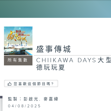
香
Me
盛事傳城
工
公
CHIIKAWA DAYS
所有集數
德玩玩夏
Me
B
您喜歡這個節目嗎?
日
監製：彭啟光, 麥嘉緯
04/08/2025
工