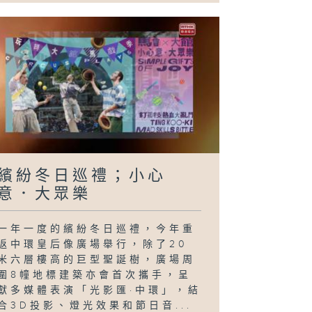
繽紛冬日巡禮；小心
意．大眾樂
一年一度的繽紛冬日巡禮，今年重
返中環皇后像廣場舉行，除了20
米六層樓高的巨型聖誕樹，廣場周
圍8幢地標建築亦會首次攜手，呈
獻多媒體表演「光影匯·中環」，結
合3D投影、燈光效果和節日音...