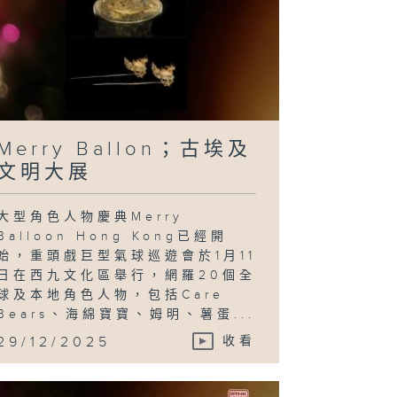
心意．大眾樂；
TT香港總決賽
Merry Ballon；古埃及
文明大展
大型角色人物慶典Merry
Balloon Hong Kong已經開
始，重頭戲巨型氣球巡遊會於1月11
日在西九文化區舉行，網羅20個全
球及本地角色人物，包括Care
Bears、海綿寶寶、姆明、薯蛋...
29/12/2025
收看