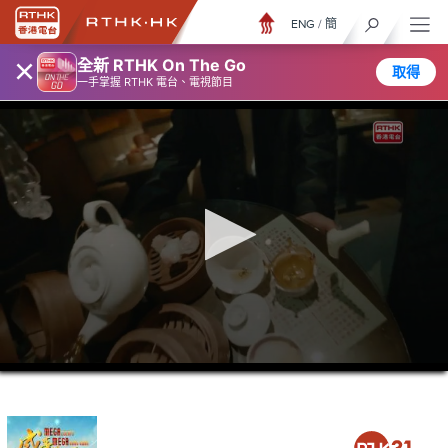
ENG
/
簡
×
全新 RTHK On The Go
取得
一手掌握 RTHK 電台、電視節目
0
seconds
of
3
minutes,
7