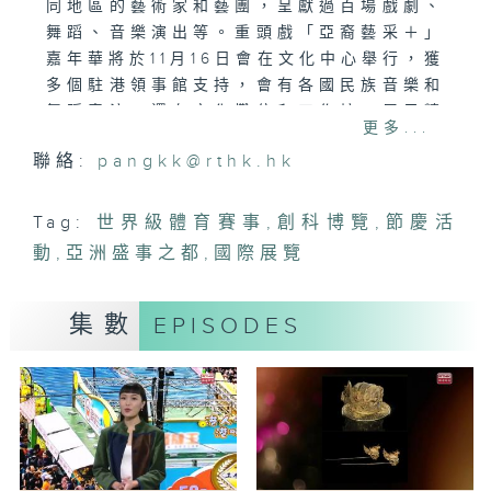
同地區的藝術家和藝團，呈獻過百場戲劇、
舞蹈、音樂演出等。重頭戲「亞裔藝采＋」
嘉年華將於11月16日會在文化中心舉行，獲
多個駐港領事館支持，會有各國民族音樂和
舞蹈表演，還有文化攤位和工作坊，展示精
更多...
緻的民族傳統服飾、手工藝、特色小食等。
聯絡:
pangkk@rthk.hk
Tag:
世界級體育賽事
,
創科博覽
,
節慶活
動
,
亞洲盛事之都
,
國際展覽
集數
EPISODES