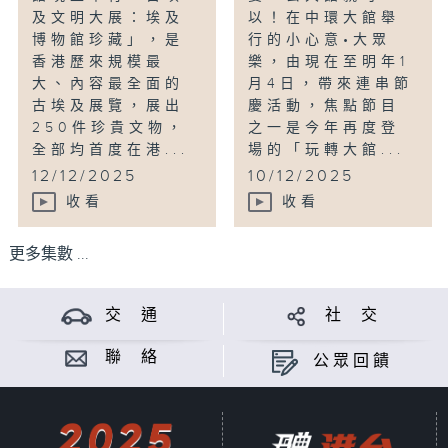
及文明大展：埃及
以！在中環大館舉
博物館珍藏」，是
行的小心意•大眾
香港歷來規模最
樂，由現在至明年1
大、內容最全面的
月4日，帶來連串節
古埃及展覽，展出
慶活動，焦點節目
250件珍貴文物，
之一是今年再度登
全部均首度在港...
場的「玩轉大館...
12/12/2025
10/12/2025
收看
收看
更多集數 ...
交 通
社 交
聯 絡
公眾回饋