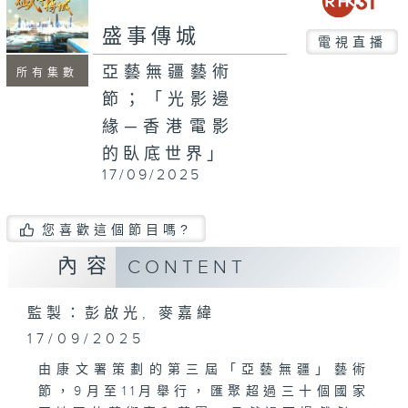
seconds
盛事傳城
電視直播
亞藝無疆藝術
所有集數
節；「光影邊
緣─香港電影
的臥底世界」
17/09/2025
您喜歡這個節目嗎?
內容
CONTENT
監製：彭啟光, 麥嘉緯
17/09/2025
由康文署策劃的第三屆「亞藝無疆」藝術
節，9月至11月舉行，匯聚超過三十個國家