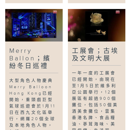
Merry
工展會；古埃
Ballon；繽
及文明大展
紛冬日巡禮
一年一度的工展會
已經開始，由現在
大型角色人物慶典
至1月5日於維多利
Merry Balloon
亞公園舉行，12個
Hong Kong已經
展區有超過900個
開始，重頭戲巨型
攤位，包括50個美
氣球巡遊會於1月11
酒美食攤位，雲集
日在西九文化區舉
香港名牌、食品糧
行，網羅20個全球
油、蔘茸海味、美
及本地角色人物，