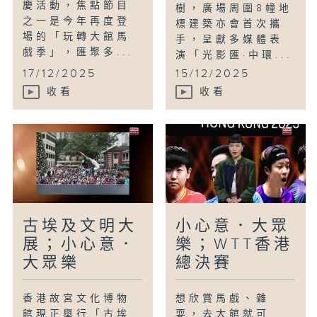
慶活動，焦點節目
樹，廣場周圍8幢地
之一是今年再度登
標建築亦會首次攜
場的「玩轉大館馬
手，呈獻多媒體表
戲季」，匯聚多...
演「光影匯·中環...
17/12/2025
15/12/2025
收看
收看
古埃及文明大
小心意．大眾
展；小心意．
樂；WTT香港
大眾樂
總決賽
香港故宮文化博物
想欣賞馬戲、雜
館現正舉行「古埃
耍，去大館就可