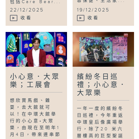
容保健、生活家...
包括Care Bear...
22/12/2025
19/12/2025
收看
收看
小心意．大眾
繽紛冬日巡
樂；工展會
禮；小心意．
大眾樂
想欣賞馬戲、雜
耍，去大館就可
一年一度的繽紛冬
以！在中環大館舉
日巡禮，今年重返
行的小心意•大眾
中環皇后像廣場舉
樂，由現在至明年1
行，除了20 米六
月4日，帶來連串節
層樓高的巨型聖誕