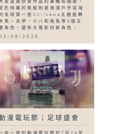
大家直接欣賞作品的筆觸和細節。
至於特展的焦點則是海濱戶外區域
展；Wayne
的全球第一座Chiikawa主題旋轉
Gregor：
．地
木馬。吉伊、小八和兔兔等8個主
要角色，還有大電影的新角色，...
03/08/2026
動漫電玩節；足球盛會
一年一度的動漫電玩節於7月24至