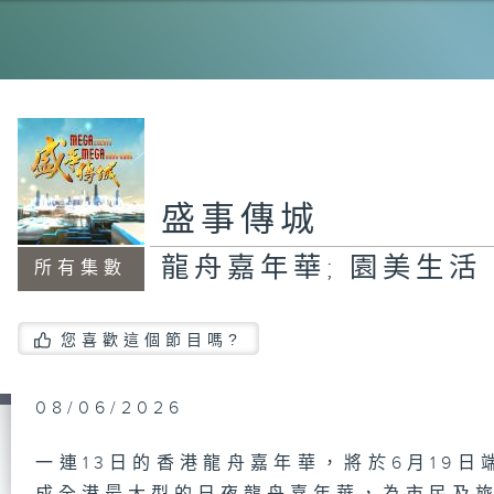
足
Wa
Mc
異
盛事傳城
動
龍舟嘉年華; 園美生活
所有集數
盛
您喜歡這個節目嗎?
國
08/06/2026
一連13日的香港龍舟嘉年華，將於6月19