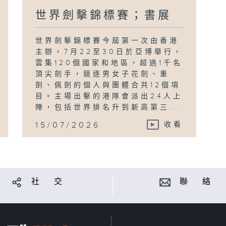
世界劍擊錦標賽；書展
世界劍擊錦標賽今屆第一次由香港
主辦，7月22至30日於亞博舉行，
雲集120個國家和地區，超過1千名
頂尖劍手，競逐男女子花劍、重
劍、佩劍的個人與團體合共12個項
目。主場出擊的港隊會派出24人上
陣，包括世界排名升到新高第三...
15/07/2026
收看
社 交
聯 絡