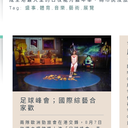
成全港最大型的日夜龍舟嘉年華，為市民及
動
Tag:
盛事
,
體育
,
音樂
,
藝術
,
展覽
世
足
足
Wa
Mc
異
足球峰會；國際綜藝合
家歡
世
書
兩隊歐洲勁旅會在港交鋒，8月7日