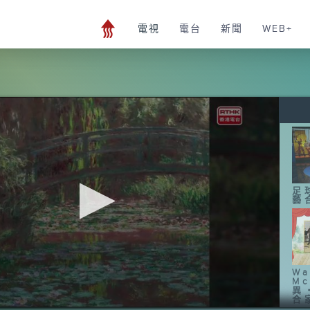
電視
電台
新聞
WEB+
足
藝
Wa
Mc
異
合