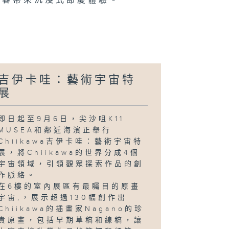
旅客帶來沉浸式節慶體驗。
漫電玩節
界劍擊錦標賽；
球盛會
吉伊卡哇：藝術宇宙特
展
球盛會；
即日起至9月6日，尖沙咀K11
yne
MUSEA和鄰近海濱正舉行
Gregor：
．地
Chiikawa吉伊卡哇：藝術宇宙特
展，將Chiikawa的世界分成4個
宇宙領域，引領觀眾探索作品的創
作脈絡。
在6樓的室內展區有最矚目的原畫
界劍擊錦標賽；
展
宇宙,，展示超過130幅創作出
Chiikawa的插畫家Nagano的珍
貴原畫，包括早期草稿和線稿，讓