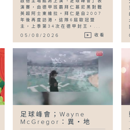
啟德主場館將上演「足球峰會」表
演賽，由德甲班霸拜仁慕尼黑對戰
書
英超阿士東維拉。拜仁是自2007
Mc
年後再度訪港，這隊6屆歐冠盟
異
主，上季第34次在德甲封王，...
05/08/2026
收看
足球峰會；Wayne
McGregor：異・地