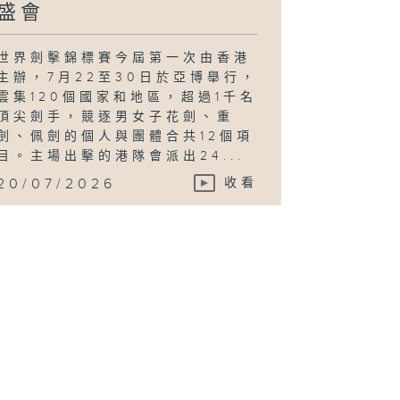
盛會
世界劍擊錦標賽今屆第一次由香港
主辦，7月22至30日於亞博舉行，
雲集120個國家和地區，超過1千名
頂尖劍手，競逐男女子花劍、重
劍、佩劍的個人與團體合共12個項
目。主場出擊的港隊會派出24...
20/07/2026
收看