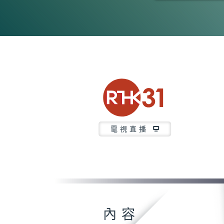
0
seconds
of
3
minutes,
7
seconds
Volume
90%
電視直播
內容