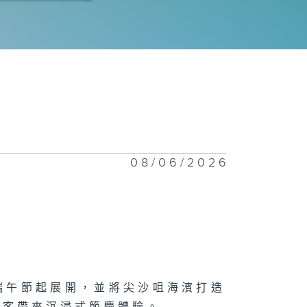
球峰會；
yne
Gregor：
・地
漫電玩節；足球
08/06/2026
會
際綜藝合家歡
日端午節起展開，並將尖沙咀海濱打造