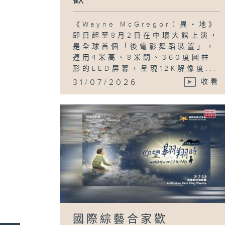
《Wayne McGregor：異・地》
即日起至8月2日在中環大館上演，
是全球首個「後電影舞蹈裝置」，
運用4米高、8米闊、360度圓柱
形的LED屏幕，呈現12K解像度...
31/07/2026
收看
國際綜藝合家歡