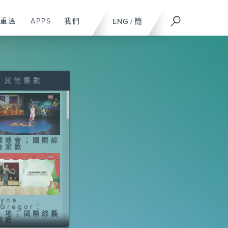
重溫
APPS
我們
ENG
/
簡
其他集數
球峰會；國際綜
合家歡
yne
Gregor：
・地；國際綜藝
家歡