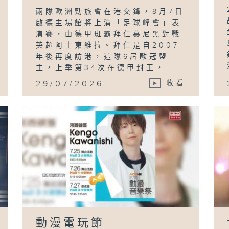
兩隊歐洲勁旅會在港交鋒，8月7日
啟德主場館將上演「足球峰會」表
演賽，由德甲班霸拜仁慕尼黑對戰
英超阿士東維拉。拜仁是自2007
年後再度訪港，這隊6屆歐冠盟
主，上季第34次在德甲封王，...
29/07/2026
收看
動漫電玩節