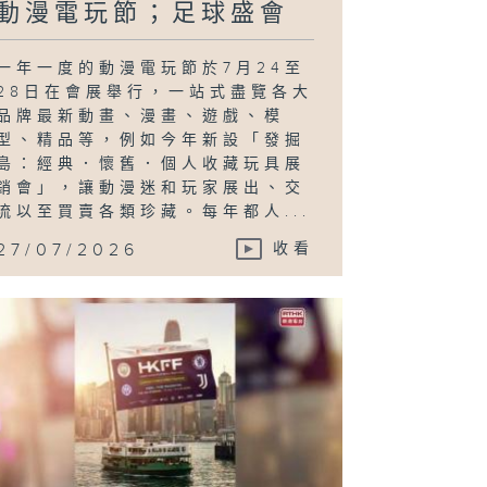
動漫電玩節；足球盛會
一年一度的動漫電玩節於7月24至
28日在會展舉行，一站式盡覽各大
品牌最新動畫、漫畫、遊戲、模
型、精品等，例如今年新設「發掘
島：經典．懷舊．個人收藏玩具展
銷會」，讓動漫迷和玩家展出、交
流以至買賣各類珍藏。每年都人...
27/07/2026
收看