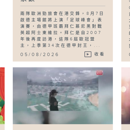
書
兩隊歐洲勁旅會在港交鋒，8月7日
Mc
啟德主場館將上演「足球峰會」表
異
演賽，由德甲班霸拜仁慕尼黑對戰
英超阿士東維拉。拜仁是自2007
年後再度訪港，這隊6屆歐冠盟
主，上季第34次在德甲封王，...
05/08/2026
收看