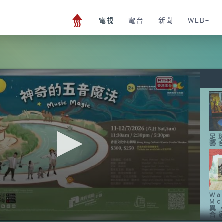
電視
電台
新聞
WEB+
足
藝
Wa
Mc
異
合