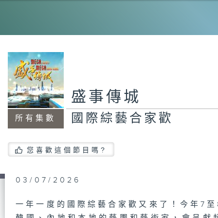
足
Wa
Mc
異
盛事傳城
動
國際綜藝合家歡
所有集數
盛
您喜歡這個節目嗎?
國
03/07/2026
一年一度的國際綜藝合家歡又來了！今年7至