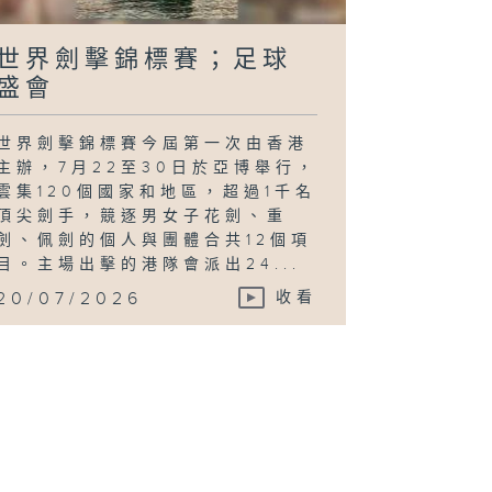
世界劍擊錦標賽；足球
盛會
世界劍擊錦標賽今屆第一次由香港
主辦，7月22至30日於亞博舉行，
雲集120個國家和地區，超過1千名
頂尖劍手，競逐男女子花劍、重
劍、佩劍的個人與團體合共12個項
目。主場出擊的港隊會派出24...
20/07/2026
收看