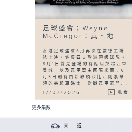
足球盛會；Wayne
McGregor：異．地
香港足球盛會8月再次在啟德主場
館上演，雲集四支歐洲頂級球隊。
8月1日首先登場的有應屆英超亞軍
曼城，以及意甲盟主國際米蘭；8
月5日則有由新教頭沙比亞朗素帶
領的英超車路士，對戰意甲豪門...
17/07/2026
收看
更多集數 ...
交 通