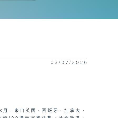
球峰會；
yne
Gregor：
・地
漫電玩節；足球
03/07/2026
會
際綜藝合家歡
8月，來自英國、西班牙、加拿大、