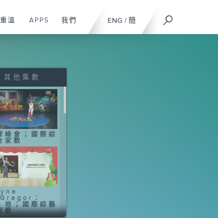
重溫
APPS
我們
ENG
/
簡
其他集數
球峰會；國際綜
合家歡
yne
Gregor：
・地；國際綜藝
家歡