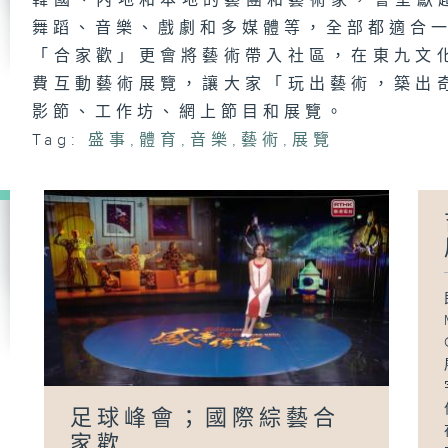
韓國、內地和本地的藝團和藝術家，會呈獻超
動
舞蹈、音樂、戲劇和多媒體等，全部都適合
「合家歡」更會將藝術帶入社區，在東九文
費互動藝術展覽，讓大家「玩出藝術，築出
影節、工作坊、網上節目和展覽。
世
足
Tag:
盛事
,
體育
,
音樂
,
藝術
,
展覽
足
Wa
Mc
異
世
書
足球峰會；國際綜藝合
家歡