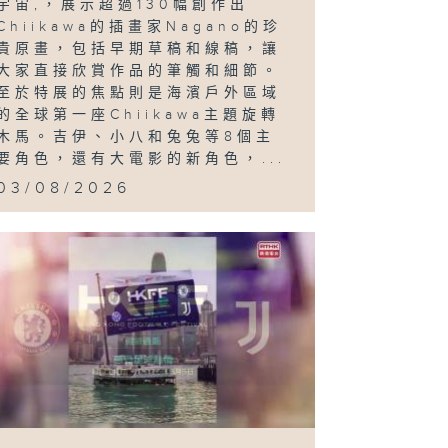
宇宙,，展示超過130幅創作出
Chiikawa的插畫家Nagano的珍
展；Wayne
貴原畫，包括早期草稿和線稿，讓
Gregor：
．地
大家直接欣賞作品的筆觸和細節。
至於特展的焦點則是海濱戶外區域
的全球第一座Chiikawa主題旋轉
木馬。吉伊、小八和兔兔等8個主
要角色，還有大電影的新角色，...
03/08/2026