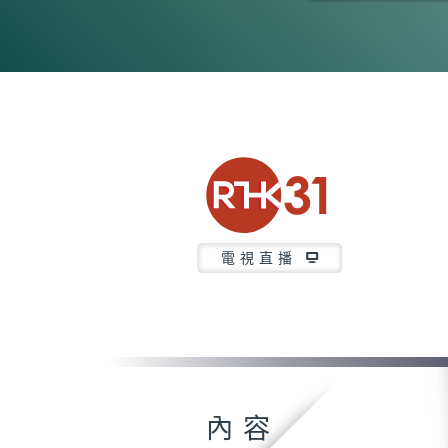
0
seconds
of
2
minutes,
7
seconds
Volume
90%
電視直播
內容