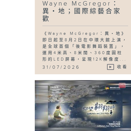
Wayne McGregor：
異・地；國際綜藝合家
歡
《Wayne McGregor：異・地》
即日起至8月2日在中環大館上演，
是全球首個「後電影舞蹈裝置」，
運用4米高、8米闊、360度圓柱
形的LED屏幕，呈現12K解像度...
31/07/2026
收看