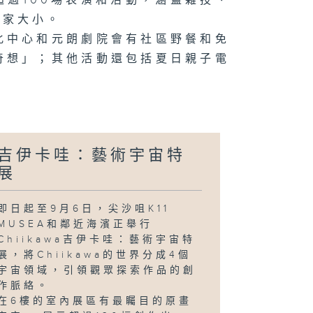
過100場表演和活動，涵蓋雜技、
漫電玩節
一家大小。
化中心和元朗劇院會有社區野餐和免
奇想」；其他活動還包括夏日親子電
界劍擊錦標賽；
球盛會
吉伊卡哇：藝術宇宙特
球盛會；
yne
展
Gregor：
．地
即日起至9月6日，尖沙咀K11
MUSEA和鄰近海濱正舉行
Chiikawa吉伊卡哇：藝術宇宙特
展，將Chiikawa的世界分成4個
界劍擊錦標賽；
展
宇宙領域，引領觀眾探索作品的創
作脈絡。
在6樓的室內展區有最矚目的原畫