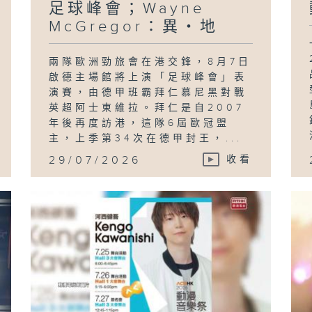
足球峰會；Wayne
McGregor：異・地
兩隊歐洲勁旅會在港交鋒，8月7日
啟德主場館將上演「足球峰會」表
演賽，由德甲班霸拜仁慕尼黑對戰
英超阿士東維拉。拜仁是自2007
年後再度訪港，這隊6屆歐冠盟
主，上季第34次在德甲封王，...
29/07/2026
收看