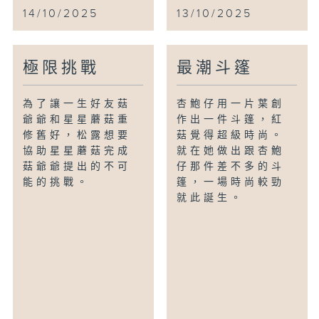
14/10/2025
13/10/2025
極限挑戰
最潮斗篷
為了讓一生好友菇
杏鮑仔用一片葉創
爺爺和星星蘑菇重
作出一件斗篷，紅
修舊好，松露想要
菇覺得超級時尚。
協助星星蘑菇完成
就在她做出跟杏鮑
菇爺爺提出的不可
仔那件差不多的斗
能的挑戰。
篷，一場時尚較勁
就此誕生。