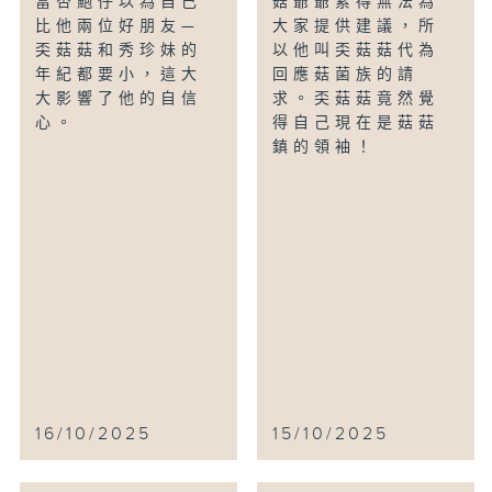
當杏鮑仔以為自己
菇爺爺累得無法為
比他兩位好朋友—
大家提供建議，所
奀菇菇和秀珍妹的
以他叫奀菇菇代為
年紀都要小，這大
回應菇菌族的請
大影響了他的自信
求。奀菇菇竟然覺
心。
得自己現在是菇菇
鎮的領袖！
16/10/2025
15/10/2025