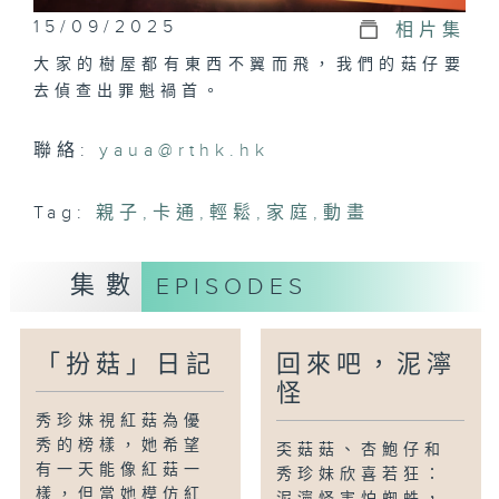
15/09/2025
相片集
大家的樹屋都有東西不翼而飛，我們的菇仔要
去偵查出罪魁禍首。
聯絡:
yaua@rthk.hk
Tag:
親子
,
卡通
,
輕鬆
,
家庭
,
動畫
集數
EPISODES
「扮菇」日記
回來吧，泥濘
怪
秀珍妹視紅菇為優
秀的榜樣，她希望
奀菇菇、杏鮑仔和
有一天能像紅菇一
秀珍妹欣喜若狂：
樣，但當她模仿紅
泥濘怪害怕蜘蛛，