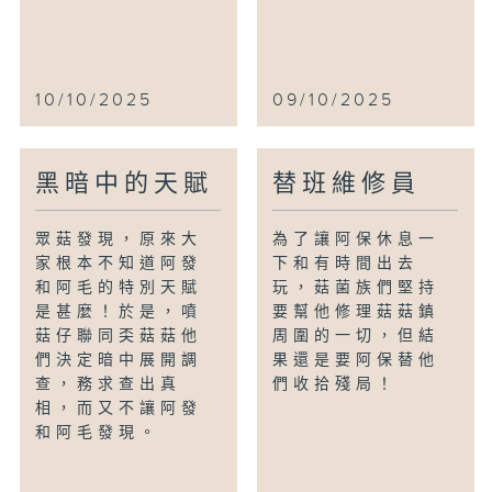
10/10/2025
09/10/2025
黑暗中的天賦
替班維修員
眾菇發現，原來大
為了讓阿保休息一
家根本不知道阿發
下和有時間出去
和阿毛的特別天賦
玩，菇菌族們堅持
是甚麼！於是，噴
要幫他修理菇菇鎮
菇仔聯同奀菇菇他
周圍的一切，但結
們決定暗中展開調
果還是要阿保替他
查，務求查出真
們收拾殘局！
相，而又不讓阿發
和阿毛發現。