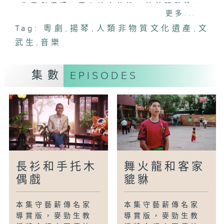
為粵劇導師，專心培育後進，徒弟張雅泳五
更多...
歲開始習藝，十歲即成文武生，多次獲獎，
Tag:
粵劇
,
揚琴
,
人類非物質文化遺產
,
文
並致力於傳承粵劇。師徒兩代以粵劇藝術啟
武生
發年輕一代，開創香港粵劇的未來。
,
音樂
揚琴是西方引入的民族樂器，在廣東音樂史
集數
EPISODES
上扮演重要角色。賴應斌六歲習琴，成為首
位獲得揚琴演奏碩士的本土音樂家，對揚琴
教育貢獻良多。徒弟蕭俊賢已獲音樂碩士，
並組成樂團「伍人粵」，用創新手法延續廣
東音樂的傳統。
長衫和手托木
舞火龍和客家
偶戲
貔貅
本集守藝薪傳名家
本集守藝薪傳名家
導賞版，麥勁生教
導賞版，麥勁生教