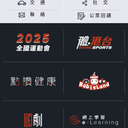
交 通
社 交
聯 絡
公眾回饋