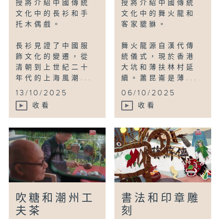
授將介紹中國傳統
授將介紹中國傳統
文化中的長衫和手
文化中的舞火龍和
托木偶戲。
客家貔貅。
長衫見證了中國服
舞火龍源自漢代傳
飾文化的變遷，從
統儀式，現於香港
清朝到上世紀二十
大坑和薄扶林村延
年代的上海風潮...
續。蕭昆崙是薄...
13/10/2025
06/10/2025
收看
收看
吹糖和潮州工
書法和印章雕
夫茶
刻