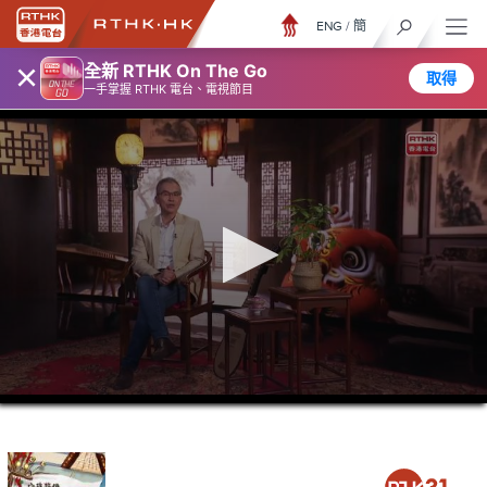
ENG
/
簡
×
全新 RTHK On The Go
取得
一手掌握 RTHK 電台、電視節目
0
seconds
of
23
minutes,
6