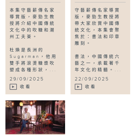
本集守藝薪傳名家
守藝薪傳名家導賞
導賞版，麥勁生教
版，麥勁生教授將
授將介紹中國傳統
帶大家欣賞中國傳
文化中的吹糖和潮
統文化，本集會聚
州工夫茶。
焦於：書法和印章
雕刻。
杜煥是長洲的
Sugarman，他用
書法，中國傳統六
雙手將滾燙糖漿吹
藝之一，承載著千
塑成各種形狀，...
年文化的精髓。...
29/09/2025
22/09/2025
收看
收看