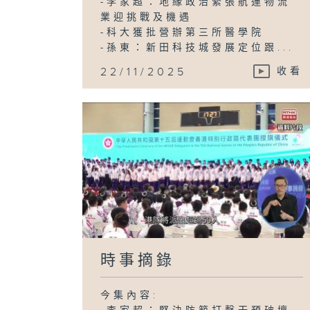
-李家超：地緣政治緊張航運物流
業迎挑戰及機遇
-科大獲批營辦第三所醫學院
-孫東：新田科技城發展定位跟...
22/11/2025
收看
時事摘錄
今集內容: