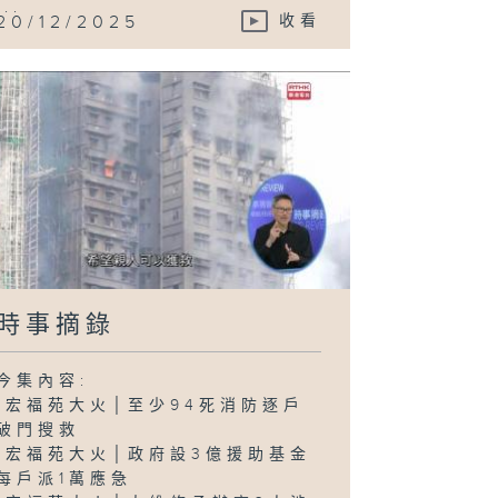
...
20/12/2025
收看
時事摘錄
今集內容:
-宏福苑大火│至少94死消防逐戶
破門搜救
-宏福苑大火│政府設3億援助基金
每戶派1萬應急