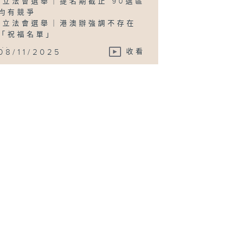
-立法會選舉｜提名期截止 90選區
均有競爭
-立法會選舉｜港澳辦強調不存在
「祝福名單」
...
08/11/2025
收看