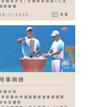
-宏福苑大火│大維修承辦商3人涉
誤殺被捕
...
29/11/2025
收看
時事摘錄
今集內容:
-李家超向李強匯報香港重要國際
排名及優勢