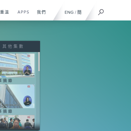
重溫
APPS
我們
ENG
/
簡
其他集數
事摘錄
事摘錄