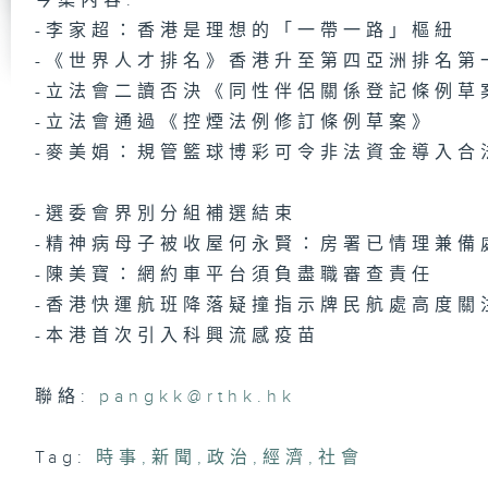
今集內容:
時
-李家超：香港是理想的「一帶一路」樞紐
-《世界人才排名》香港升至第四亞洲排名第
-立法會二讀否決《同性伴侶關係登記條例草
-立法會通過《控煙法例修訂條例草案》
時
-麥美娟：規管籃球博彩可令非法資金導入合
-選委會界別分組補選結束
時
-精神病母子被收屋何永賢：房署已情理兼備
-陳美寶：網約車平台須負盡職審查責任
-香港快運航班降落疑撞指示牌民航處高度關
-本港首次引入科興流感疫苗
時
聯絡:
pangkk@rthk.hk
Tag:
時事
,
新聞
,
政治
,
經濟
,
社會