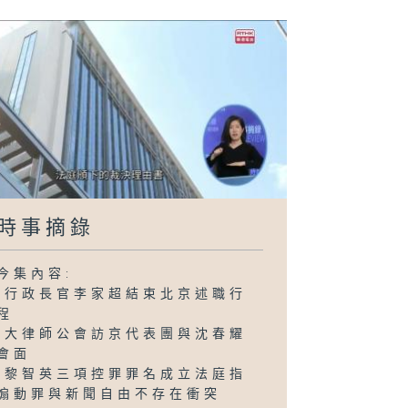
時事摘錄
今集內容:
-行政長官李家超結束北京述職行
程
-大律師公會訪京代表團與沈春耀
會面
-黎智英三項控罪罪名成立法庭指
煽動罪與新聞自由不存在衝突