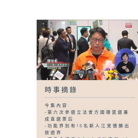
時事摘錄
今集內容:
-第六次參選立法會方國珊當選兼
成直選票后
-功能界別有16名新人江旻憓勝出
旅遊界