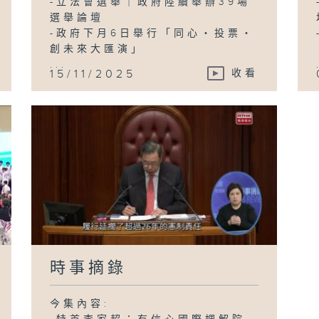
-立法會選舉｜政府陸續舉辦39場
選舉論壇
-政府下月6日舉行「同心・投票・
創未來大匯演」
...
15/11/2025
收看
時事摘錄
今集內容: