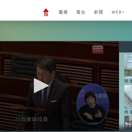
電視
電台
新聞
WEB+
時
時