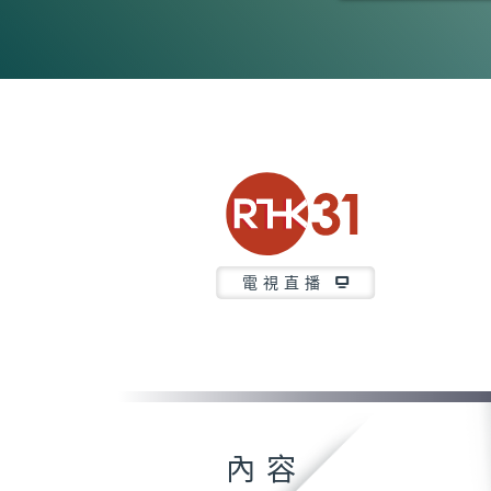
0
seconds
of
26
minutes,
6
seconds
Volume
90%
電視直播
內容