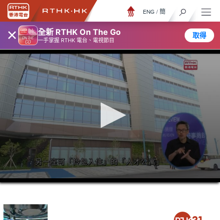
ENG
/
簡
×
全新 RTHK On The Go
取得
一手掌握 RTHK 電台、電視節目
0
seconds
of
26
minutes,
7