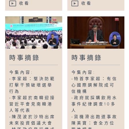
收看
收看
時事摘錄
時事摘錄
今集內容:
今集內容:
-李家超：堅決防範
-特首李家超：有信
打擊干預破壞選舉
心國際調解院成可
行為
信機構
-李家超於南韓迎接
-政府就採購飲用水
習近平會見南韓港
事件紀律調查10多
人等代表
人
-陳茂波於沙特出席
-貨機滑出跑道事故
未來投資倡議大會
陳美寶：會全方位