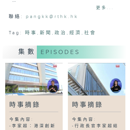
滿
更多...
-中九龍繞道(油麻地段)通車首個工作日大
聯絡:
pangkk@rthk.hk
致暢順
-海關拘5人涉洗黑錢近89億港元
Tag:
時事
,
新聞
,
政治
,
經濟
,
社會
-入境處數字:聖誕日共有超過125萬2千人
次經各管制站出入境
集數
EPISODES
-諾和工程公司9人被捕警檢45張偽造證書
-公院病理學檢驗推共付模式大部分檢查免
費
-港大團隊：聖誕新年較易傳播甲流籲盡快
打疫苗
-聖誕市面情況
時事摘錄
時事摘錄
今集內容:
今集內容:
-李家超︰港深創新
-行政長官李家超結