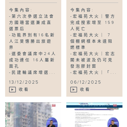
今集內容:
今集內容:
-第六次參選立法會
-宏福苑大火｜警方
方國珊當選兼成直
完成搜索增至 159
選票后
人死亡
-功能界別有16名新
-宏福苑大火｜ 7
人江旻憓勝出旅遊
個棚網樣本未達阻
界
燃標準
-選委會議席中24人
-宏福苑大火｜宏志
成功連任 16人屬新
閣未被波及仍可見
面孔
發泡膠封窗
-民建輪議席增選...
-宏福苑大火｜「...
13/12/2025
06/12/2025
收看
收看