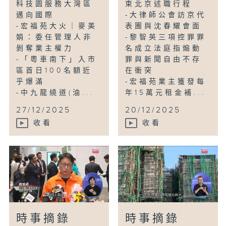
科技園服務大灣區
束北京述職行程
邁向國際
-大律師公會訪京代
-宏福苑大火｜麥美
表團與沈春耀會面
娟：委任管理人非
-黎智英三項控罪罪
剝奪業主權力
名成立法庭指煽動
-「粵車南下」入市
罪與新聞自由不存
區首日100名額近
在衝突
乎爆滿
-宏福苑業主獲發每
-中九龍繞道(油...
年15萬元租金補...
27/12/2025
20/12/2025
收看
收看
時事摘錄
時事摘錄