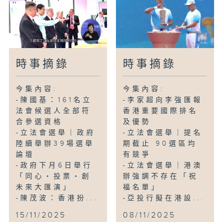
時事摘錄
時事摘錄
今集內容:
今集內容:
-陳國基：161名立
-李家超向李強匯報
法會候選人全部符
香港重要國際排名
合參選資格
及優勢
-立法會選舉｜政府
-立法會選舉｜提名
陸續舉辦39場選舉
期截止 90選區均
論壇
有競爭
-政府下月6日舉行
-立法會選舉｜港澳
「同心・投票・創
辦強調不存在「祝
未來大匯演」
福名單」
-陳茂波：香港扮...
-亞投行擬在港設...
15/11/2025
08/11/2025