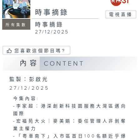
seconds
時事摘錄
電視直播
時事摘錄
所有集數
27/12/2025
您喜歡這個節目嗎?
內容
CONTENT
監製：彭啟光
27/12/2025
今集內容:
-李家超︰港深創新科技園服務大灣區邁向
國際
-宏福苑大火｜麥美娟：委任管理人非剝奪
業主權力
-「粵車南下」入市區首日100名額近乎爆