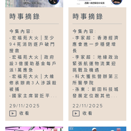
時事摘錄
時事摘錄
今集內容:
今集內容:
-宏福苑大火│至少
-李家超：香港經濟
94死消防逐戶破門
應會進一步穩健增
搜救
長
-宏福苑大火│政府
-李家超：地緣政治
設3億援助基金每戶
緊張航運物流業迎
派1萬應急
挑戰及機遇
-宏福苑大火│大維
-科大獲批營辦第三
修承辦商3人涉誤殺
所醫學院
被捕
-孫東：新田科技城
-國家主席習近平...
發展定位跟其他...
29/11/2025
22/11/2025
收看
收看