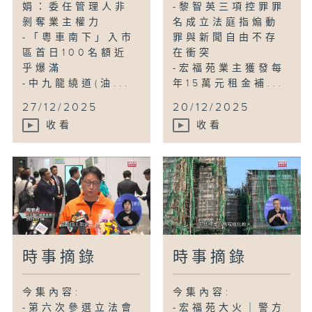
娟：委任管理人非
-黎智英三項控罪罪
剝奪業主權力
名成立法庭指煽動
-「粵車南下」入市
罪與新聞自由不存
區首日100名額近
在衝突
乎爆滿
-宏福苑業主獲發每
-中九龍繞道(油...
年15萬元租金補...
27/12/2025
20/12/2025
收看
收看
時事摘錄
時事摘錄
今集內容:
今集內容:
-第六次參選立法會
-宏福苑大火｜警方