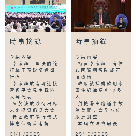
時事摘錄
時事摘錄
今集內容:
今集內容:
-李家超：堅決防範
-特首李家超：有信
打擊干預破壞選舉
心國際調解院成可
行為
信機構
-李家超於南韓迎接
-政府就採購飲用水
習近平會見南韓港
事件紀律調查10多
人等代表
人
-陳茂波於沙特出席
-貨機滑出跑道事故
未來投資倡議大會
陳美寶：會全方位
-特區政府舉行儀式
跟進調查
悼念保衞香港捐...
-本屆立法會最後...
01/11/2025
25/10/2025