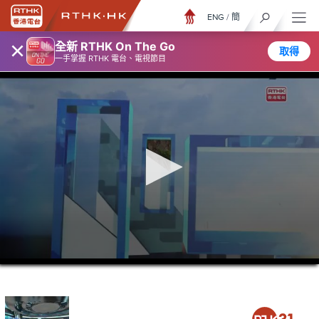
ENG
/
簡
×
全新 RTHK On The Go
取得
一手掌握 RTHK 電台、電視節目
0
seconds
of
26
minutes,
6