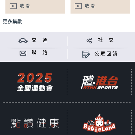
收看
收看
更多集數 ...
交 通
社 交
聯 絡
公眾回饋