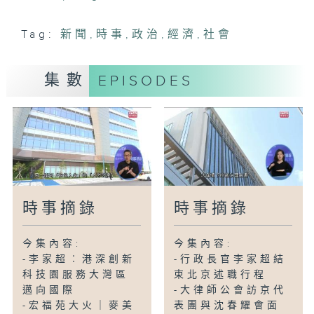
Tag:
新聞
,
時事
,
政治
,
經濟
,
社會
集數
EPISODES
時事摘錄
時事摘錄
今集內容:
今集內容:
-李家超︰港深創新
-行政長官李家超結
科技園服務大灣區
束北京述職行程
邁向國際
-大律師公會訪京代
-宏福苑大火｜麥美
表團與沈春耀會面