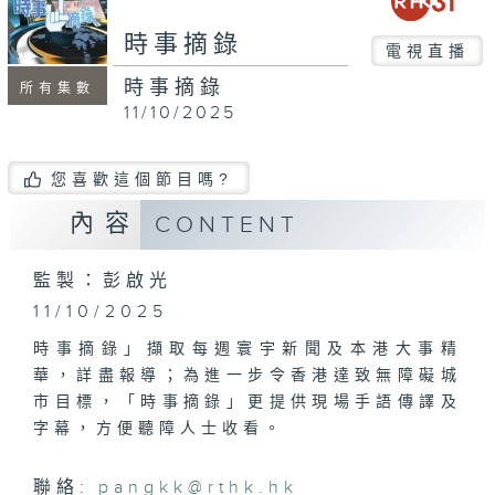
seconds
時事摘錄
電視直播
時事摘錄
所有集數
11/10/2025
您喜歡這個節目嗎?
內容
CONTENT
監製：彭啟光
11/10/2025
時事摘錄」擷取每週寰宇新聞及本港大事精
華，詳盡報導；為進一步令香港達致無障礙城
市目標，「時事摘錄」更提供現場手語傳譯及
字幕，方便聽障人士收看。
聯絡:
pangkk@rthk.hk