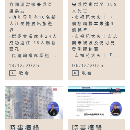
方國珊當選兼成直
完成搜索增至 159
選票后
人死亡
-功能界別有16名新
-宏福苑大火｜ 7
人江旻憓勝出旅遊
個棚網樣本未達阻
界
燃標準
-選委會議席中24人
-宏福苑大火｜宏志
成功連任 16人屬新
閣未被波及仍可見
面孔
發泡膠封窗
-民建輪議席增選...
-宏福苑大火｜「...
13/12/2025
06/12/2025
收看
收看
時事摘錄
時事摘錄