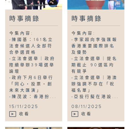
時事摘錄
時事摘錄
今集內容:
今集內容:
-陳國基：161名立
-李家超向李強匯報
法會候選人全部符
香港重要國際排名
合參選資格
及優勢
-立法會選舉｜政府
-立法會選舉｜提名
陸續舉辦39場選舉
期截止 90選區均
論壇
有競爭
-政府下月6日舉行
-立法會選舉｜港澳
「同心・投票・創
辦強調不存在「祝
未來大匯演」
福名單」
-陳茂波：香港扮...
-亞投行擬在港設...
15/11/2025
08/11/2025
收看
收看