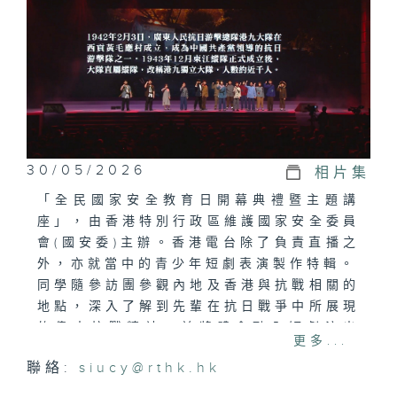
30/05/2026
相片集
「全民國家安全教育日開幕典禮暨主題講
座」，由香港特別行政區維護國家安全委員
會(國安委)主辦。香港電台除了負責直播之
外，亦就當中的青少年短劇表演製作特輯。
同學隨參訪團參觀內地及香港與抗戰相關的
地點，深入了解到先輩在抗日戰爭中所展現
的偉大抗戰精神，並將體會融入短劇演出
更多...
中，呈現中國共產黨領導的東江縱隊在抗日
聯絡:
siucy@rthk.hk
戰爭中的英勇事跡，表達對國家安全的理解
及愛國情懷。節目旨在提升市民的國家安全