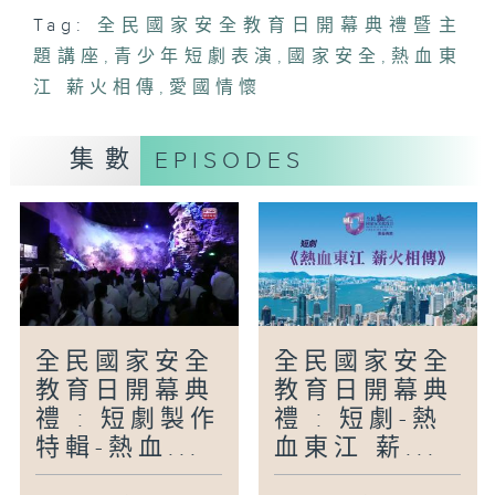
意識，並以深入淺出的方式讓市民明白國家
Tag:
全民國家安全教育日開幕典禮暨主
安全的重要性、全面性，以及國家安全與全
題講座
,
青少年短劇表演
,
國家安全
,
熱血東
港每一位市民的密切關係。
江 薪火相傳
,
愛國情懷
集數
EPISODES
全民國家安全
全民國家安全
教育日開幕典
教育日開幕典
禮 : 短劇-熱
禮 : 短劇製作
血東江 薪...
特輯-熱血...