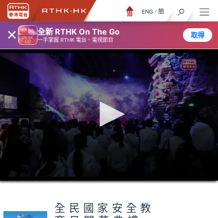
ENG
/
簡
×
全新 RTHK On The Go
取得
一手掌握 RTHK 電台、電視節目
0
seconds
of
45
minutes,
全民國家安全教
7