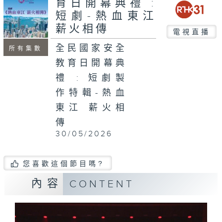
育日開幕典禮 :
seconds
短劇-熱血東江
薪火相傳
電視直播
全民國家安全
所有集數
教育日開幕典
禮 : 短劇製
作特輯-熱血
東江 薪火相
傳
30/05/2026
您喜歡這個節目嗎?
內容
CONTENT