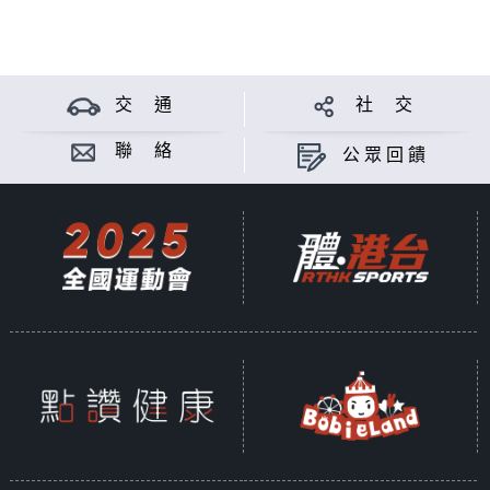
交 通
社 交
聯 絡
公眾回饋