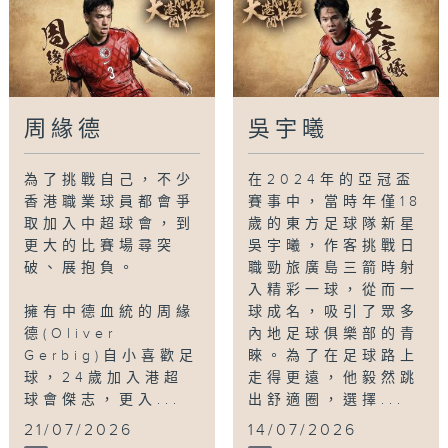
周緣德
吳宇曦
為了挑戰自己，不少
在2024年的亞冠盃
香港職業球員都會爭
賽事中，當時年僅18
取加入中超球會，到
歲的東方足球隊新星
更大的比賽場尋突
吳宇曦，作客挑戰日
破、展抱負。
職勁旅廣島三箭時射
入精彩一球，從而一
擁有中德血統的周緣
球成名，吸引了眾多
德(Oliver
內地足球俱樂部的青
Gerbig)自小喜歡足
睞。為了在足球路上
球，24歲加入港超
走得更遠，他毅然跳
球會傑志，更入...
出舒適圈，選擇...
21/07/2026
14/07/2026