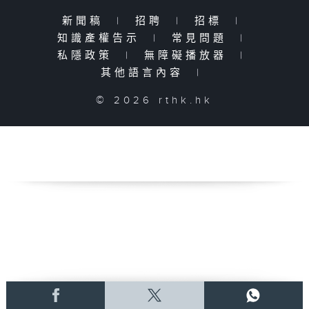
新聞稿
|
招聘
|
招標
|
知識產權告示
|
常見問題
|
私隱政策
|
無障礙播放器
|
其他語言內容
|
© 2026 rthk.hk