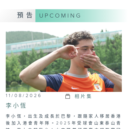
網上重溫至 04/08/2027
預告
UPCOMING
Tag:
大港腳闖中超
,
中超
,
大港腳
,
足球
,
中國足
球超級聯賽
,
亞歷斯祖
,
蓉城
11/08/2026
相片集
李小恆
李小恆，出生及成長於巴黎，跟隨家人移居香港
後加入港會青年隊。2025年受球會山東泰山青