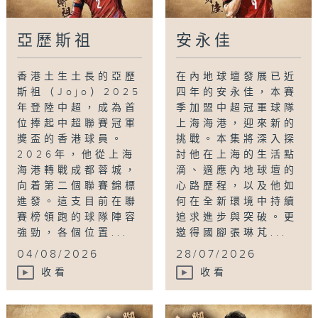
亞歷斯祖
安永佳
香港土生土長的亞歷
在內地球壇發展已近
斯祖（Jojo）2025
四年的安永佳，本賽
年登陸中超，成為首
季加盟中超冠軍球隊
位捧起中超聯賽冠軍
上海海港，迎來新的
獎盃的香港球員。
挑戰。本集將深入探
2026年，他從上海
討他在上海的生活點
海港轉戰成都蓉城，
滴、適應內地球壇的
向着第二個聯賽錦標
心路歷程，以及他如
進發。這支目前在聯
何在全新環境中持續
賽榜領跑的球隊陣容
追求進步與突破。更
強勁，各個位置...
邀得國腳張琳芃...
04/08/2026
28/07/2026
收看
收看