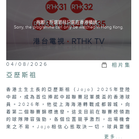
抱歉，所選節目只能在香港播放。
Sorry, the programme can only be watched in Hong Kong.
04/08/2026
相片集
亞歷斯祖
香港土生土長的亞歷斯祖（Jojo）2025年登陸
中超，成為首位捧起中超聯賽冠軍獎盃的香港球
員。2026年，他從上海海港轉戰成都蓉城，向
着第二個聯賽錦標進發。這支目前在聯賽榜領跑
的球隊陣容強勁，各個位置競爭激烈，出場機會
來之不易。Jojo相信心態取決一切，球員要懂
得在等待中凝聚力量，用心享受每段足球旅程。
更多...