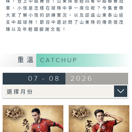
睐，登上中超舞台！山東隊曾經四奪中超聯賽冠
軍，小恆是怎樣在球隊中爭一席位呢？今集會帶
大家了解小恆的訓練實況，以及認識山東泰山這
支中超球隊！節目中還訪問了山東隊的傳奇宿茂
臻以及年輕國腳謝文能！
重溫
CATCHUP
07 - 08
2026