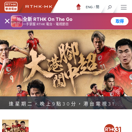
ENG
/
簡
×
全新 RTHK On The Go
取得
一手掌握 RTHK 電台、電視節目
逢星期二，晚上9點30分，港台電視31...