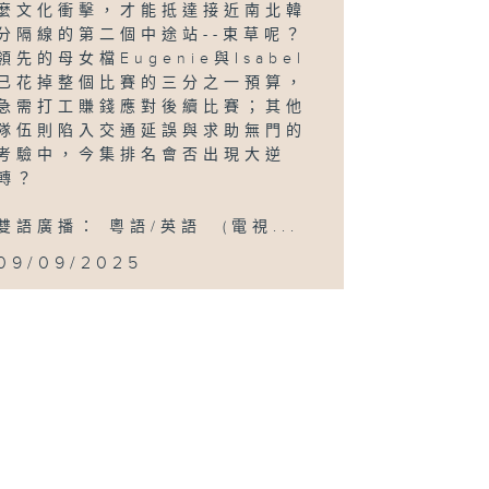
麼文化衝擊，才能抵達接近南北韓
分隔線的第二個中途站--束草呢？
領先的母女檔Eugenie與Isabel
已花掉整個比賽的三分之一預算，
急需打工賺錢應對後續比賽；其他
隊伍則陷入交通延誤與求助無門的
考驗中，今集排名會否出現大逆
轉？
雙語廣播： 粵語/英語 (電視...
09/09/2025