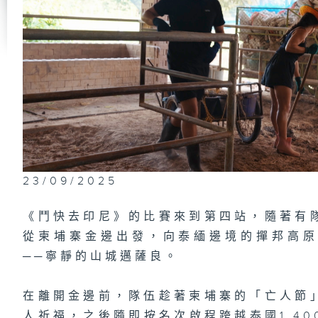
23/09/2025
《鬥快去印尼》的比賽來到第四站，隨著有
從柬埔寨金邊出發，向泰緬邊境的撣邦高
──寧靜的山城邁薩良。
在離開金邊前，隊伍趁著柬埔寨的「亡人節
人祈福，之後隨即按名次啟程跨越泰國1,4