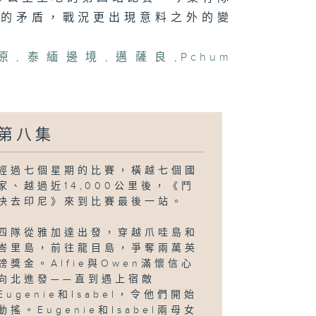
間的矛盾，戰況更出現意料之外的變
原
,
泰緬邊境
,
邁薩良
,
Pchum
第八集
經過七個星期的比賽，橫越七個國
家、越過近14,000公里後，《鬥
快去印尼》來到比賽最後一站。
四隊從雅加達出發，穿越爪哇島和
峇里島，前往龍目島，爭奪兩萬英
鎊獎金。Alfie與Owen滿懷信心
向北進發——直到遇上宿敵
Eugenie和Isabel，令他們開始
動搖。Eugenie和Isabel兩母女