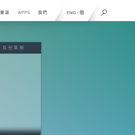
重溫
APPS
我們
ENG
/
簡
其他集數