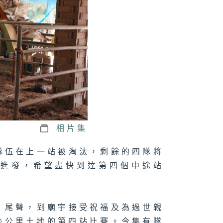
相片集
隊伍在上一站被淘汰，剩餘的四隊將
原進發，希望盡快到達第四個中途站
」尾聲，到廟宇接受祝福及為過世親
00公里土地的第四站比賽。今集有隊