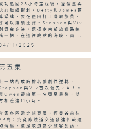
成功追回23小時差距後，靠信念與
決心繼續衝刺。Betty和James預
算緊絀，要在鹽田打工賺取旅費，
才可以繼續比賽。Stephen與Viv
則資金充裕，選擇走南部旅遊路線
賭一把。在通往終點的海峽，兩...
04/11/2025
第五集
上一站的成績排名戲劇性逆轉，
Stephen與Viv首次領先，Alfie
與Owen卻由第一名墮至最後，雙
方相差達11小時。
今集各隊需穿越泰國，經曼谷前往
PP島：究竟應繞道交通發達但較遠
的清邁，還是取道甚少旅客到訪、