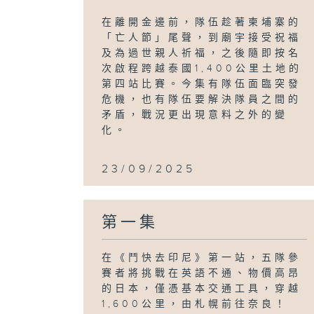
在離開金邊前，隊伍趁著柬埔寨的
「亡人節」尾聲，到廟宇接受祝福
及為過世親人祈福，之後隨即按名
次啟程跨越泰國1,400公里土地的
第四站比賽。今集有隊伍面臨突發
危機，也有隊伍要解決隊員之間的
矛盾，戰況更出現意料之外的變
化。
23/09/2025
第一集
在《鬥快去印尼》第一站，五隊參
賽者將挑戰在英語不通、物價高昂
的日本，僅憑基本交通工具，穿越
1,600公里，由札幌前往奈良！