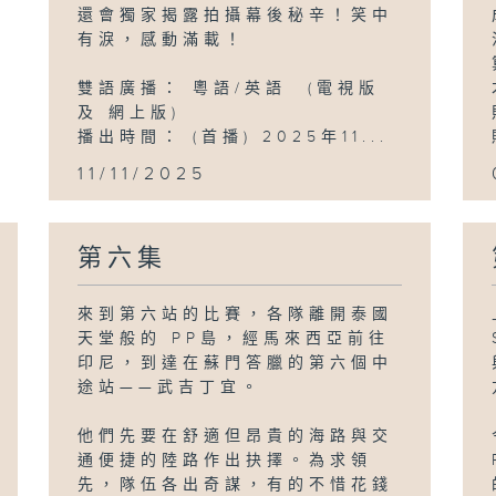
還會獨家揭露拍攝幕後秘辛！笑中
有淚，感動滿載！
雙語廣播： 粵語/英語 (電視版
及 網上版)
播出時間： (首播) 2025年11...
11/11/2025
第六集
來到第六站的比賽，各隊離開泰國
天堂般的 PP島，經馬來西亞前往
印尼，到達在蘇門答臘的第六個中
途站——武吉丁宜。
他們先要在舒適但昂貴的海路與交
通便捷的陸路作出抉擇。為求領
先，隊伍各出奇謀，有的不惜花錢