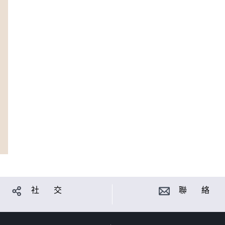
社 交
聯 絡