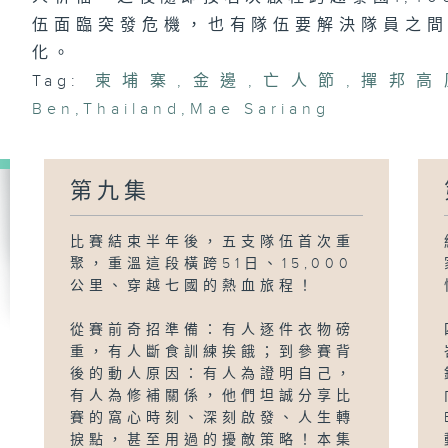
伍面臨突發危機，也有隊伍要解決隊員之
化。
Tag:
柬埔寨
,
金邊
,
亡人節
,
撣邦高
Ben
,
Thailand
,
Mae Sariang
第九集
比賽結束半年後，五支隊伍首次重
聚，重溫這段橫跨51日、15,000
公里、穿越七國的熱血旅程！
從賽前奇招準備：有人逐件衣物磅
重，有人斷食訓練挨餓；到參賽背
後的動人原因：有人為證明自己，
有人為修補關係，他們坦誠分享比
賽的窩心時刻、深刻啟發、人生轉
捩點，甚至用過的擾敵策略！本集