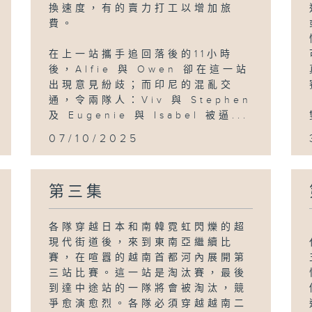
換速度，有的賣力打工以增加旅
費。
在上一站攜手追回落後的11小時
後，Alfie 與 Owen 卻在這一站
出現意見紛歧；而印尼的混亂交
通，令兩隊人：Viv 與 Stephen
及 Eugenie 與 Isabel 被逼...
07/10/2025
第三集
各隊穿越日本和南韓霓虹閃爍的超
現代街道後，來到東南亞繼續比
賽，在喧囂的越南首都河內展開第
三站比賽。這一站是淘汰賽，最後
到達中途站的一隊將會被淘汰，競
爭愈演愈烈。各隊必須穿越越南二