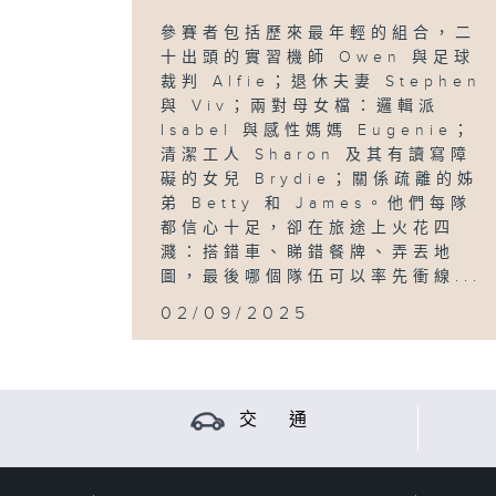
參賽者包括歷來最年輕的組合，二
十出頭的實習機師 Owen 與足球
裁判 Alfie；退休夫妻 Stephen
與 Viv；兩對母女檔：邏輯派
Isabel 與感性媽媽 Eugenie；
清潔工人 Sharon 及其有讀寫障
礙的女兒 Brydie；關係疏離的姊
弟 Betty 和 James。他們每隊
都信心十足，卻在旅途上火花四
濺：搭錯車、睇錯餐牌、弄丟地
圖，最後哪個隊伍可以率先衝線...
02/09/2025
交 通