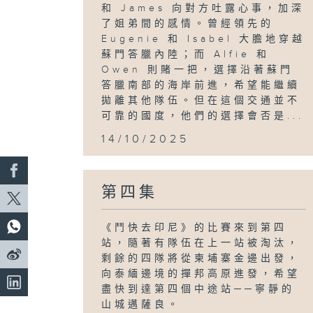
和 James 向對方吐露心事，加深
了姐弟間的感情。曾經領先的
Eugenie 和 Isabel 大膽地穿越
蘇門答臘內陸；而 Alfie 和
Owen 則賭一把，選擇沿著蘇門
答臘南部的海岸前進，希望能繼續
拋離其他隊伍。但在這個交通並不
可靠的國度，他們的選擇會否是...
14/10/2025
第四集
《鬥快去印尼》的比賽來到第四
站，隨著有隊伍在上一站被淘汰，
剩餘的四隊將從柬埔寨金邊出發，
向泰緬邊境的撣邦高原進發，希望
盡快到達第四個中途站──寧靜的
山城邁薩良。