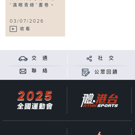
“滿眼青綠”畫卷。
03/07/2026
收看
交 通
社 交
聯 絡
公眾回饋