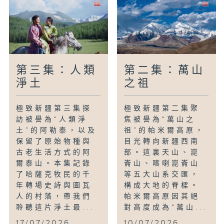
第三集：人類
第二集：萬山
淨土
之祖
極致新疆第三集探
極致新疆第二集聚
訪被譽為“人類淨
焦被譽為“萬山之
土”的阿勒泰，以及
祖”的帕米爾高原，
保留了原始物種與
目光轉向新疆西南
古老生活方式的阿
部。這裏天山、崑
爾泰山。本集記錄
崙山、喀喇崑崙山
了哈薩克牧民的千
等五大山系交匯，
年轉場史詩與圖瓦
構成大地的脊樑。
人的村落，帶我們
帕米爾高原因其絕
聆聽這片淨土最...
對高度成為“萬山...
17/07/2026
10/07/2026