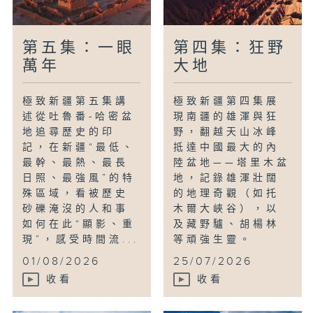
第五集：一眼
第四集：狂野
萬年
大地
極致新疆第五集講
極致新疆第四集展
述從吐魯番-哈密盆
現南疆的雄渾與狂
地追尋歷史的印
野，翻越天山冰峰
記，在新疆“最低、
抵達中國最大的內
最幹、最熱、最長
陸盆地——塔里木盆
日照、最強風”的特
地，記錄雄渾壯闊
殊區域，看被歷史
的地理奇觀（如托
砂礫淹沒的人和事
木爾大峽谷），以
如何在此“顯影、重
及藏野驢、胡楊林
現”，感受時間流...
等頑強生靈。
01/08/2026
25/07/2026
收看
收看