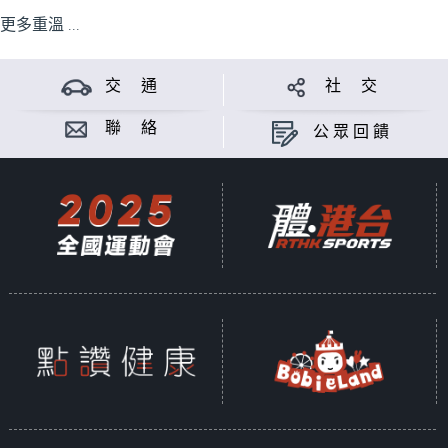
更多重溫 ...
交 通
社 交
聯 絡
公眾回饋