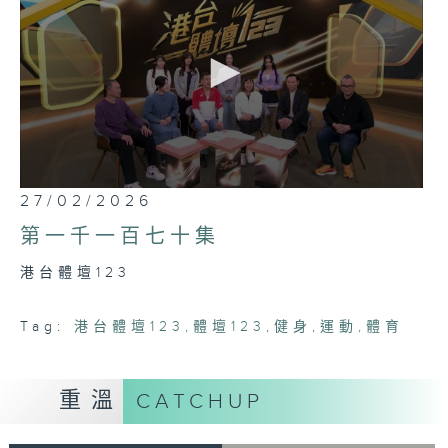
0
27/02/2026
seconds
of
第一千一百七十集
46
minutes,
港台體壇123
40
seconds
Tag:
港台體壇123
,
體壇123
,
健身
,
運動
,
體育
重溫
CATCHUP