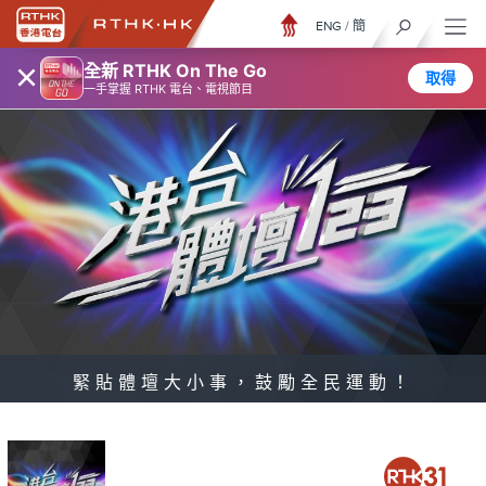
ENG
/
簡
×
全新 RTHK On The Go
取得
一手掌握 RTHK 電台、電視節目
緊貼體壇大小事，鼓勵全民運動！