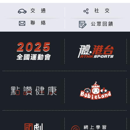
交 通
社 交
聯 絡
公眾回饋