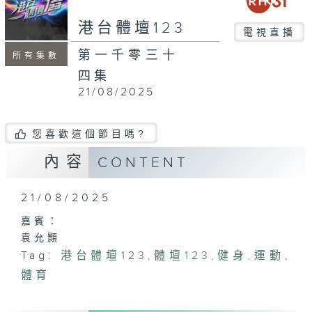
seconds
港台體壇123
電視直播
第一千零三十
所有集數
四集
21/08/2025
您喜歡這個節目嗎?
內容
CONTENT
21/08/2025
嘉賓：
袁允顥
Tag:
港台體壇123
,
體壇123
,
健身
,
運動
,
體育