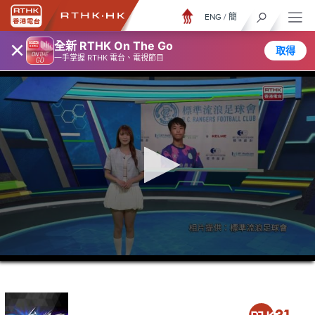
ENG
/
簡
×
全新 RTHK On The Go
取得
一手掌握 RTHK 電台、電視節目
0
seconds
of
42
minutes,
16