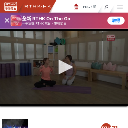
ENG
/
簡
×
全新 RTHK On The Go
取得
一手掌握 RTHK 電台、電視節目
0
seconds
of
46
minutes,
7