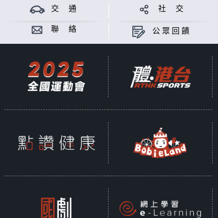
交 通
社 交
聯 絡
公眾回饋