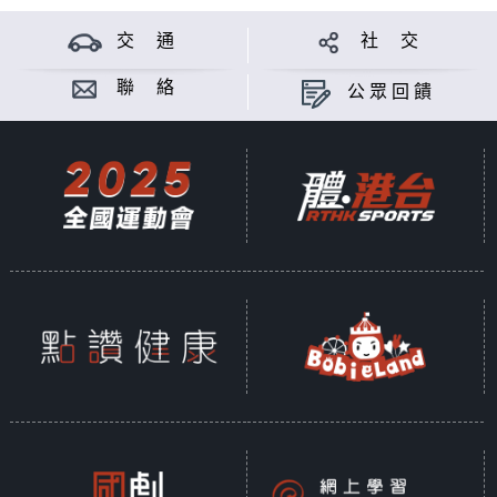
交 通
社 交
聯 絡
公眾回饋