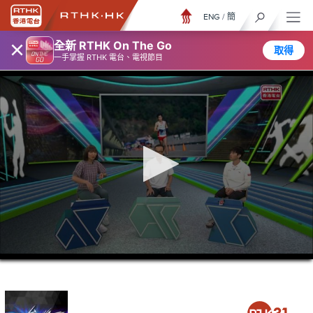
ENG
/
簡
×
全新 RTHK On The Go
取得
一手掌握 RTHK 電台、電視節目
0
seconds
of
46
minutes,
6