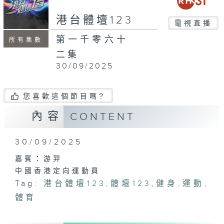
seconds
港台體壇123
電視直播
第一千零六十
所有集數
二集
30/09/2025
您喜歡這個節目嗎?
內容
CONTENT
30/09/2025
嘉賓：游羿
中國香港定向運動員
Tag:
港台體壇123
,
體壇123
,
健身
,
運動
,
體育