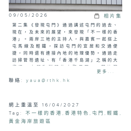
09/05/2026
相片集
第二集《發現屯門》通過講述屯門的過去、
現在，及未來的展望，來發現「不一樣的香
港」。兩岸三地的主持人，與嘉賓一起搭上
屯馬線及輕鐵，探訪屯門的宜居和交通便
捷，同時還有連接內地的地理優勢。通過走
訪掃管笏遺址、有「香港千島湖」之稱的大
纜涌，屯門陶淵明後人聚居區——藍地等
更多...
處，帶觀眾瞭解屯門名字的由來，以及過去
聯絡:
yaua@rthk.hk
在香港的地位和作用。而三聖邨，黃金海岸
旅遊區、屯門公園、藝術新地標等地，則展
現屯門有別於香港市區不同又獨具魅力的自
然風光景色。
網上重溫至 16/04/2027
Tag:
不一樣的香港
,
香港特色
,
屯門
,
輕鐵
,
黃金海岸旅遊區