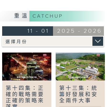
Tag:
戰略與策略
,
習近平經濟思想
,
辯證統一
,
經
濟工作
,
黨的根本性問題
重溫
CATCHUP
11 - 01
2025 - 2026
第十四集：正
第十三集：統
確的戰略需要
籌好發展和安
正確的策略來
全兩件大事
落實