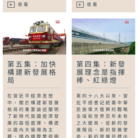
收看
收看
第五集：加快
第四集：新發
構建新發展格
展理念是指揮
局
棒、紅綠燈
在習近平經濟思想
黨的十八大以來，習
中，關於構建新發展
近平總書記統籌中華
格局的重要論述闡明
民族偉大復興的戰略
了新時代我國經濟發
全域和世界百年未有
展的路徑選擇。構建
之大變局，從新的發
以國內大循環為主
展階段、新的發展使
體、國內國際雙迴圈
命、新的發展目標出