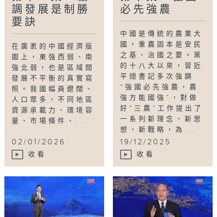
調發展是制勝
必先強農
要訣
中國是傳統的農業大
國，重農固本是安民
在廣袤的中國經濟版
之基、治國之要。黨
圖上，東強西弱、南
的十八大以來，習近
強北弱，也是區域間
平總書記多次強調
發展不平衡的真實寫
“強國必先強農，農
照。我國幅員遼闊、
強方能國強”，對做
人口眾多，不同地區
好“三農”工作提出了
資源承載力、環境容
一系列新理念、新思
量、市場條件、...
想、新戰略，為...
02/01/2026
19/12/2025
收看
收看