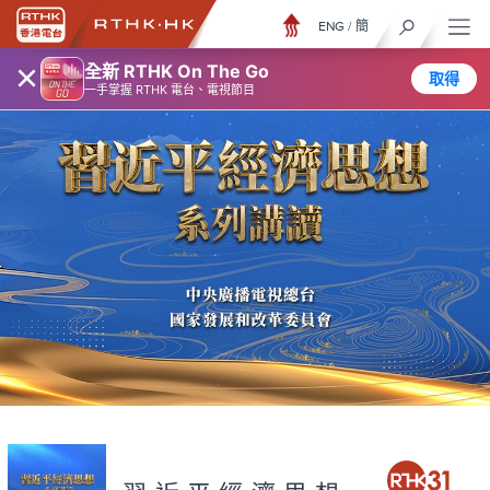
ENG
/
簡
×
全新 RTHK On The Go
取得
一手掌握 RTHK 電台、電視節目