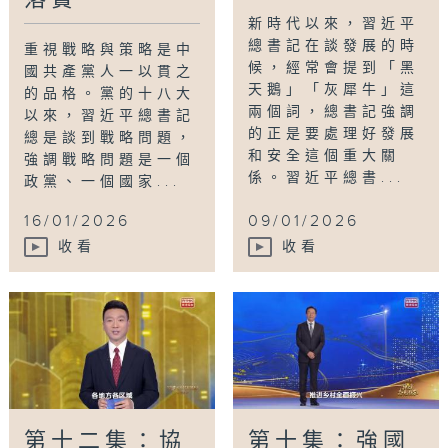
新時代以來，習近平
總書記在談發展的時
重視戰略與策略是中
候，經常會提到「黑
國共產黨人一以貫之
天鵝」「灰犀牛」這
的品格。黨的十八大
兩個詞，總書記強調
以來，習近平總書記
的正是要處理好發展
總是談到戰略問題，
和安全這個重大關
強調戰略問題是一個
係。習近平總書...
政黨、一個國家...
16/01/2026
09/01/2026
收看
收看
第十二集：協
第十集：強國