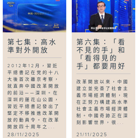
第七集：高水
第六集：「看
準對外開放
不見的手」和
「看得見的
手」都要用好
2012年12月，習近
平總書記在党的十八
大後首次離京考察，
改革開放以來，中國
就直奔中國改革開放
建立並完善了社會主
的前沿——深圳。在
義市場經濟體制，現
深圳的蓮花山公園，
在正努力構建高水準
習近平總書記發出了
社會主義市場經濟體
堅定不移推進改革開
制。中國奇跡正在深
放的動員令。在改革
刻影響世界，很...
開放四十周年之...
28/11/2025
21/11/2025