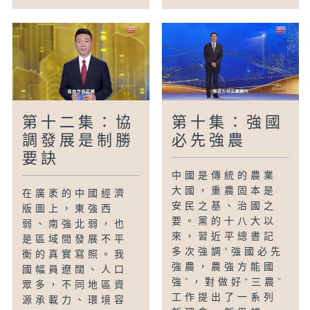
第十二集：協
第十集：強國
調發展是制勝
必先強農
要訣
中國是傳統的農業
大國，重農固本是
在廣袤的中國經濟
安民之基、治國之
版圖上，東強西
要。黨的十八大以
弱、南強北弱，也
來，習近平總書記
是區域間發展不平
多次強調“強國必先
衡的真實寫照。我
強農，農強方能國
國幅員遼闊、人口
強”，對做好“三農”
眾多，不同地區資
工作提出了一系列
源承載力、環境容