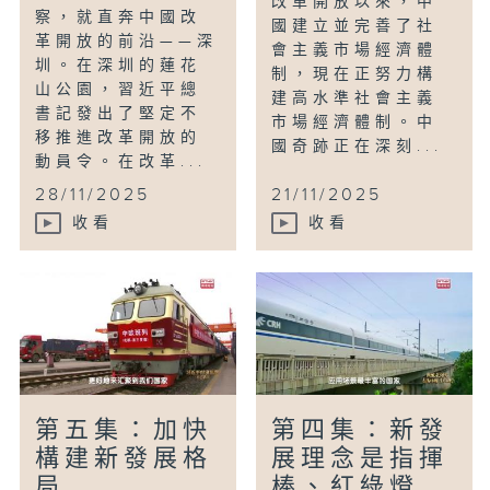
改革開放以來，中
察，就直奔中國改
國建立並完善了社
革開放的前沿——深
會主義市場經濟體
圳。在深圳的蓮花
制，現在正努力構
山公園，習近平總
建高水準社會主義
書記發出了堅定不
市場經濟體制。中
移推進改革開放的
國奇跡正在深刻...
動員令。在改革...
28/11/2025
21/11/2025
收看
收看
第五集：加快
第四集：新發
構建新發展格
展理念是指揮
局
棒、紅綠燈