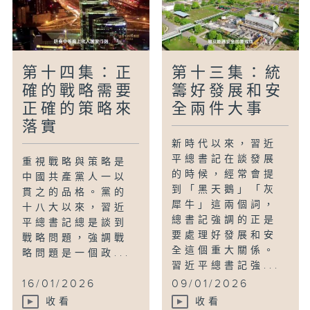
第十四集：正
第十三集：統
確的戰略需要
籌好發展和安
正確的策略來
全兩件大事
落實
新時代以來，習近
平總書記在談發展
重視戰略與策略是
的時候，經常會提
中國共產黨人一以
到「黑天鵝」「灰
貫之的品格。黨的
犀牛」這兩個詞，
十八大以來，習近
總書記強調的正是
平總書記總是談到
要處理好發展和安
戰略問題，強調戰
全這個重大關係。
略問題是一個政...
習近平總書記強...
16/01/2026
09/01/2026
收看
收看