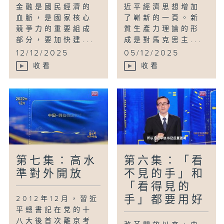
金融是國民經濟的
近平經濟思想增加
血脈，是國家核心
了嶄新的一頁。新
競爭力的重要組成
質生產力理論的形
部分，要加快建...
成是對馬克思主...
12/12/2025
05/12/2025
收看
收看
第七集：高水
第六集：「看
準對外開放
不見的手」和
「看得見的
手」都要用好
2012年12月，習近
平總書記在党的十
八大後首次離京考