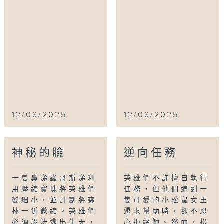
12/08/2025
12/08/2025
神秘的臉
逆向任務
一隻鼻涕蟲哥斯涕利
英雄們不許擅自執行
用壓縮寶珠將英雄們
任務，但他們遇到一
變細小，並計劃將森
隻可愛的小松鼠女王
林一併微縮。英雄們
懇求幫助時，卻不忍
必須設法逃出生天，
心拒絕她。然而，松