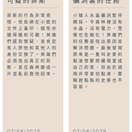
可疑的菲斯
礦洞裏的任務
菲斯的行為非常奇
小矮人水晶礦洞暫停
怪，他拒絕在小妮的
開採，令森林裡沒有
文件上蓋印，個性亦
水晶，沒有電力，雪
變得隨和可親！英雄
條也在融化！英雄們
們感到懷疑，並肯定
的任務是找出原因並
有人把他和其他人的
解決問題。最後發現
身份交換了。英雄們
原來是一隻叫史麥的
必須找出真正的菲
黏液怪獸把礦場當成
斯，並在森林變成一
自己的家。但由於胡
片混亂前救他回來。
飛非常害怕黏液，要
驅趕黏黏的史麥也不
容易。
07/08/2025
07/08/2025