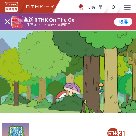
ENG
/
簡
×
全新 RTHK On The Go
取得
一手掌握 RTHK 電台、電視節目