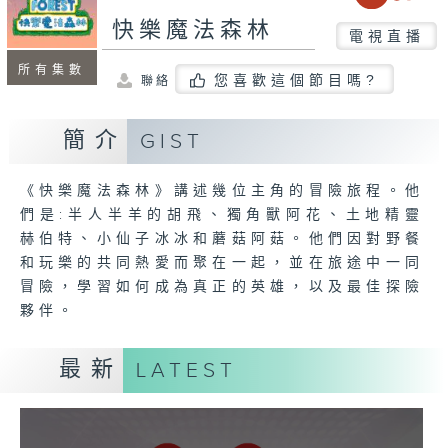
快樂魔法森林
電視直播
所有集數
您喜歡這個節目嗎?
聯絡
簡介
GIST
《快樂魔法森林》講述幾位主角的冒險旅程。他
們是:半人半羊的胡飛、獨角獸阿花、土地精靈
赫伯特、小仙子冰冰和蘑菇阿菇。他們因對野餐
和玩樂的共同熱愛而聚在一起，並在旅途中一同
冒險，學習如何成為真正的英雄，以及最佳探險
夥伴。
最新
LATEST