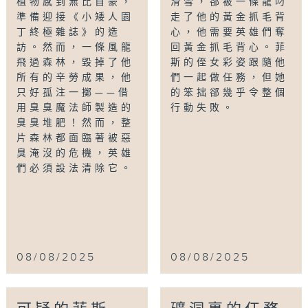
植物感到無比自豪，
滑雪，郤被一條龍叼
準備迎接《小矮人園
走了他的黃金抓毛背
丁終極雜誌》的造
心，他需要英雄們奪
訪。然而，一條風龍
回黃金抓毛背心。菲
飛過森林，毀掉了他
斯的侄女彩姿跟隨他
所有的辛勞成果，他
們一起做任務，但她
只好孤注一擲——借
的笨拙郤幾乎令整個
用臭臭魔法師製造的
行動失敗。
臭臭堆肥！然而，整
片森林都面臨著被惡
臭淹沒的危機，英雄
們必須設法清除它。
08/08/2025
08/08/2025