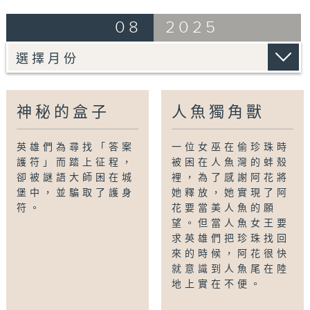
08
2025
神秘的盒子
人魚獨角獸
英雄們為尋找「答案
一位女巫在偷珍珠時
護符」而踏上征程，
被困在人魚灣的蚌殼
卻被謎語大師困在城
裡，為了感謝阿花將
堡中，並騙取了護身
她釋放，她實現了阿
符。
花要當美人魚的願
望。但當人魚女王要
求英雄們把珍珠找回
來的時候，阿花很快
就意識到人魚尾在陸
地上實在不便。