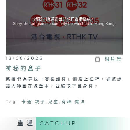
抱歉，所選節目只能在香港播放。
Sorry, the programme can only be watched in Hong Kong.
13/08/2025
相片集
神秘的盒子
英雄們為尋找「答案護符」而踏上征程，卻被謎
語大師困在城堡中，並騙取了護身符。
Tag:
卡通
,
親子
,
兒童
,
有趣
,
魔法
重溫
CATCHUP