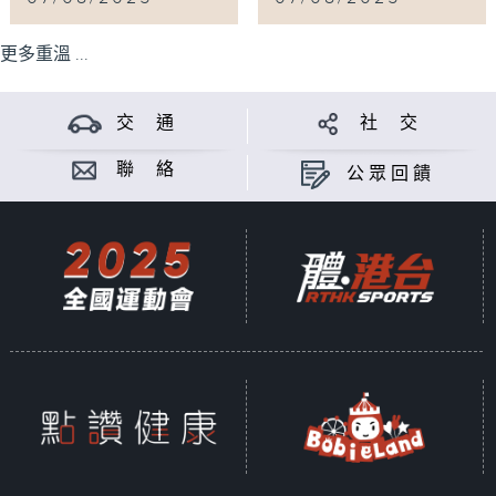
更多重溫 ...
交 通
社 交
聯 絡
公眾回饋