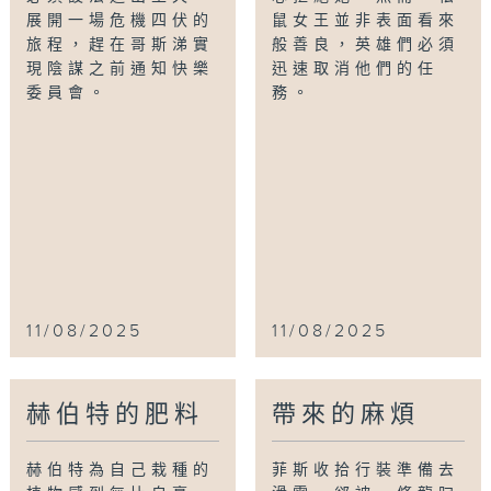
展開一場危機四伏的
鼠女王並非表面看來
旅程，趕在哥斯涕實
般善良，英雄們必須
現陰謀之前通知快樂
迅速取消他們的任
委員會。
務。
11/08/2025
11/08/2025
赫伯特的肥料
帶來的麻煩
赫伯特為自己栽種的
菲斯收拾行裝準備去