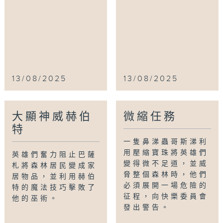
13/08/2025
13/08/2025
大顯神威赫伯
微縮任務
特
一隻鼻涕蟲哥斯涕利
用壓縮寶珠將英雄們
英雄們奮力阻止巴薩
變得微不足道，並威
札將森林居民變成家
脅整個森林時，他們
居物品，並利用赫伯
必須展開一場危險的
特的魔法技巧擊敗了
征程，向快樂委員會
他的巫術。
發出警告。