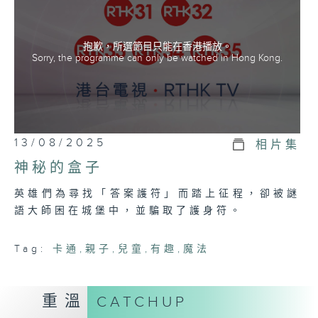
抱歉，所選節目只能在香港播放。
Sorry, the programme can only be watched in Hong Kong.
13/08/2025
相片集
神秘的盒子
英雄們為尋找「答案護符」而踏上征程，卻被謎
語大師困在城堡中，並騙取了護身符。
Tag:
卡通
,
親子
,
兒童
,
有趣
,
魔法
重溫
CATCHUP