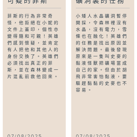
可疑的菲斯
礦洞裏的任務
菲斯的行為非常奇
小矮人水晶礦洞暫停
怪，他拒絕在小妮的
開採，令森林裡沒有
文件上蓋印，個性亦
水晶，沒有電力，雪
變得隨和可親！英雄
條也在融化！英雄們
們感到懷疑，並肯定
的任務是找出原因並
有人把他和其他人的
解決問題。最後發現
身份交換了。英雄們
原來是一隻叫史麥的
必須找出真正的菲
黏液怪獸把礦場當成
斯，並在森林變成一
自己的家。但由於胡
片混亂前救他回來。
飛非常害怕黏液，要
驅趕黏黏的史麥也不
容易。
07/08/2025
07/08/2025