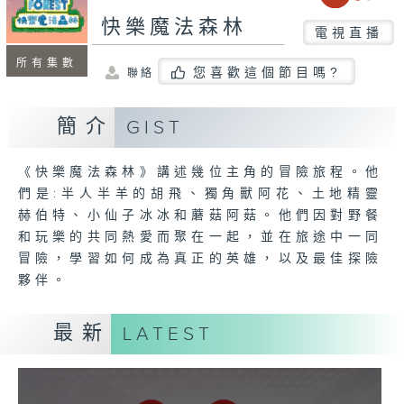
快樂魔法森林
電視直播
所有集數
您喜歡這個節目嗎?
聯絡
簡介
GIST
《快樂魔法森林》講述幾位主角的冒險旅程。他
們是:半人半羊的胡飛、獨角獸阿花、土地精靈
赫伯特、小仙子冰冰和蘑菇阿菇。他們因對野餐
和玩樂的共同熱愛而聚在一起，並在旅途中一同
冒險，學習如何成為真正的英雄，以及最佳探險
夥伴。
最新
LATEST