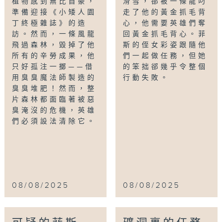
植物感到無比自豪，
滑雪，郤被一條龍叼
準備迎接《小矮人園
走了他的黃金抓毛背
丁終極雜誌》的造
心，他需要英雄們奪
訪。然而，一條風龍
回黃金抓毛背心。菲
飛過森林，毀掉了他
斯的侄女彩姿跟隨他
所有的辛勞成果，他
們一起做任務，但她
只好孤注一擲——借
的笨拙郤幾乎令整個
用臭臭魔法師製造的
行動失敗。
臭臭堆肥！然而，整
片森林都面臨著被惡
臭淹沒的危機，英雄
們必須設法清除它。
08/08/2025
08/08/2025