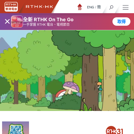
ENG
/
簡
×
全新 RTHK On The Go
取得
一手掌握 RTHK 電台、電視節目