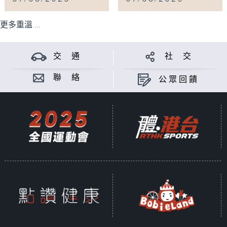
更多重溫 ...
交 通
社 交
聯 絡
公眾回饋