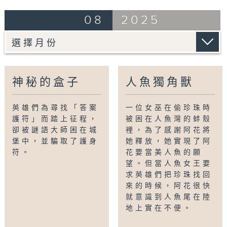
08
2025
神秘的盒子
人魚獨角獸
英雄們為尋找「答案
一位女巫在偷珍珠時
護符」而踏上征程，
被困在人魚灣的蚌殼
卻被謎語大師困在城
裡，為了感謝阿花將
堡中，並騙取了護身
她釋放，她實現了阿
符。
花要當美人魚的願
望。但當人魚女王要
求英雄們把珍珠找回
來的時候，阿花很快
就意識到人魚尾在陸
地上實在不便。