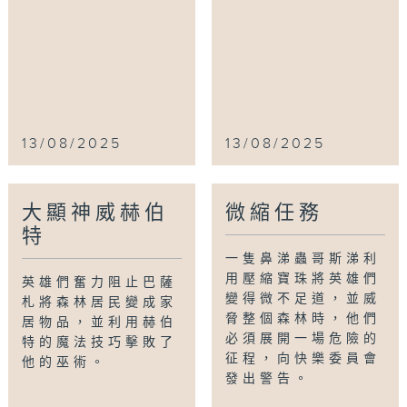
13/08/2025
13/08/2025
大顯神威赫伯
微縮任務
特
一隻鼻涕蟲哥斯涕利
用壓縮寶珠將英雄們
英雄們奮力阻止巴薩
變得微不足道，並威
札將森林居民變成家
脅整個森林時，他們
居物品，並利用赫伯
必須展開一場危險的
特的魔法技巧擊敗了
征程，向快樂委員會
他的巫術。
發出警告。