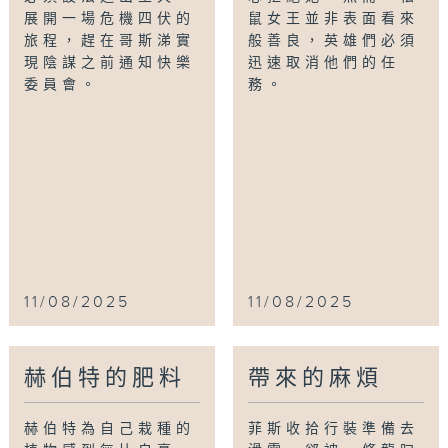
展開一場危機四伏的
鼠女王並非表面看來
旅程，趕在哥斯涕實
般善良，英雄們必須
現陰謀之前通知快樂
迅速取消他們的任
委員會。
務。
11/08/2025
11/08/2025
赫伯特的肥料
帶來的麻煩
赫伯特為自己栽種的
菲斯收拾行裝準備去