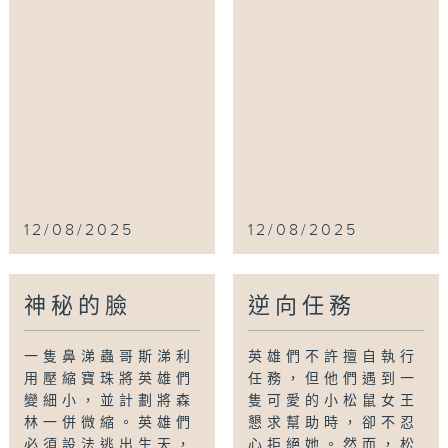
12/08/2025
12/08/2025
神秘的臉
逆向任務
一隻鼻涕蟲哥斯涕利
英雄們不許擅自執行
用壓縮寶珠將英雄們
任務，但他們遇到一
變細小，並計劃將森
隻可愛的小松鼠女王
林一併微縮。英雄們
懇求幫助時，卻不忍
必須設法逃出生天，
心拒絕她。然而，松