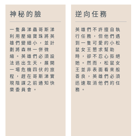
神秘的臉
逆向任務
一隻鼻涕蟲哥斯涕
英雄們不許擅自執
利用壓縮寶珠將英
行任務，但他們遇
雄們變細小，並計
到一隻可愛的小松
劃將森林一併微
鼠女王懇求幫助
縮。英雄們必須設
時，卻不忍心拒絕
法逃出生天，展開
她。然而，松鼠女
一場危機四伏的旅
王並非表面看來般
程，趕在哥斯涕實
善良，英雄們必須
現陰謀之前通知快
迅速取消他們的任
樂委員會。
務。