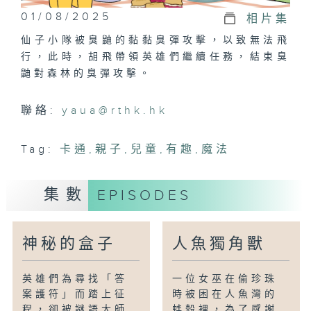
01/08/2025
相片集
仙子小隊被臭鼬的黏黏臭彈攻擊，以致無法飛
行，此時，胡飛帶領英雄們繼續任務，結束臭
鼬對森林的臭彈攻擊。
聯絡:
yaua@rthk.hk
Tag:
卡通
,
親子
,
兒童
,
有趣
,
魔法
集數
EPISODES
神秘的盒子
人魚獨角獸
英雄們為尋找「答
一位女巫在偷珍珠
案護符」而踏上征
時被困在人魚灣的
程，卻被謎語大師
蚌殼裡，為了感謝