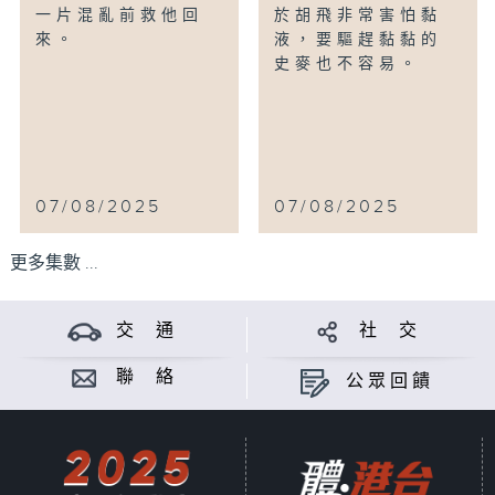
一片混亂前救他回
於胡飛非常害怕黏
來。
液，要驅趕黏黏的
史麥也不容易。
07/08/2025
07/08/2025
更多集數 ...
交 通
社 交
聯 絡
公眾回饋