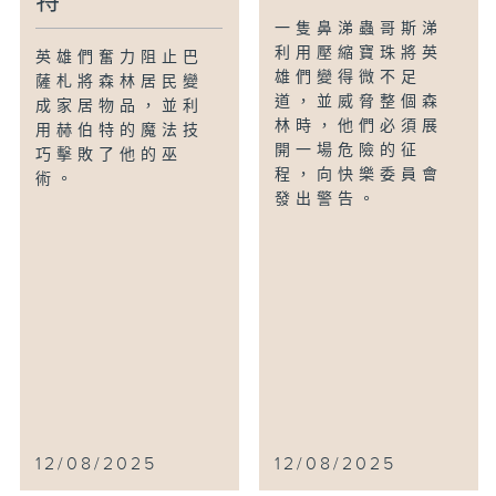
特
一隻鼻涕蟲哥斯涕
利用壓縮寶珠將英
英雄們奮力阻止巴
雄們變得微不足
薩札將森林居民變
道，並威脅整個森
成家居物品，並利
林時，他們必須展
用赫伯特的魔法技
開一場危險的征
巧擊敗了他的巫
程，向快樂委員會
術。
發出警告。
12/08/2025
12/08/2025