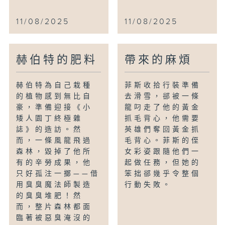
11/08/2025
11/08/2025
赫伯特的肥料
帶來的麻煩
赫伯特為自己栽種
菲斯收拾行裝準備
的植物感到無比自
去滑雪，郤被一條
豪，準備迎接《小
龍叼走了他的黃金
矮人園丁終極雜
抓毛背心，他需要
誌》的造訪。然
英雄們奪回黃金抓
而，一條風龍飛過
毛背心。菲斯的侄
森林，毀掉了他所
女彩姿跟隨他們一
有的辛勞成果，他
起做任務，但她的
只好孤注一擲——借
笨拙郤幾乎令整個
用臭臭魔法師製造
行動失敗。
的臭臭堆肥！然
而，整片森林都面
臨著被惡臭淹沒的