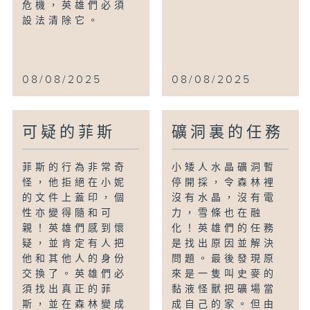
危機，英雄們必須
設法清除它。
08/08/2025
08/08/2025
可疑的菲斯
礦洞裏的任務
菲斯的行為非常奇
小矮人水晶礦洞暫
怪，他拒絕在小妮
停開採，令森林裡
的文件上蓋印，個
沒有水晶，沒有電
性亦變得隨和可
力，雪條也在融
親！英雄們感到懷
化！英雄們的任務
疑，並肯定有人把
是找出原因並解決
他和其他人的身份
問題。最後發現原
交換了。英雄們必
來是一隻叫史麥的
須找出真正的菲
黏液怪獸把礦場當
斯，並在森林變成
成自己的家。但由