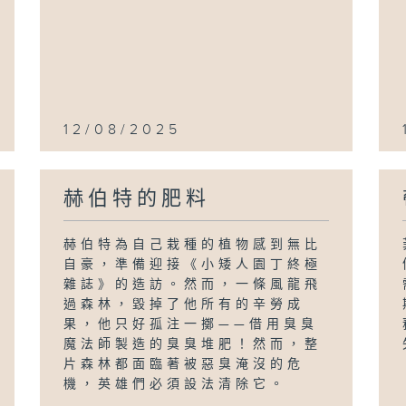
12/08/2025
赫伯特的肥料
赫伯特為自己栽種的植物感到無比
自豪，準備迎接《小矮人園丁終極
雜誌》的造訪。然而，一條風龍飛
過森林，毀掉了他所有的辛勞成
果，他只好孤注一擲——借用臭臭
魔法師製造的臭臭堆肥！然而，整
片森林都面臨著被惡臭淹沒的危
機，英雄們必須設法清除它。