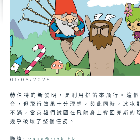
01/08/2025
赫伯特的新發明，是利用排笛來飛行。這
音，但飛行效果十分理想。與此同時，冰冰
不滿，當英雄們試圖在飛龍身上奪回菲斯的
幾乎破壞了整個任務。
聯絡:
yaua@rthk.hk