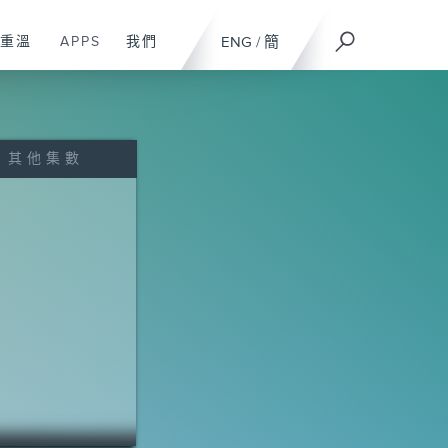
重溫
APPS
我們
ENG
/
簡
其他集數