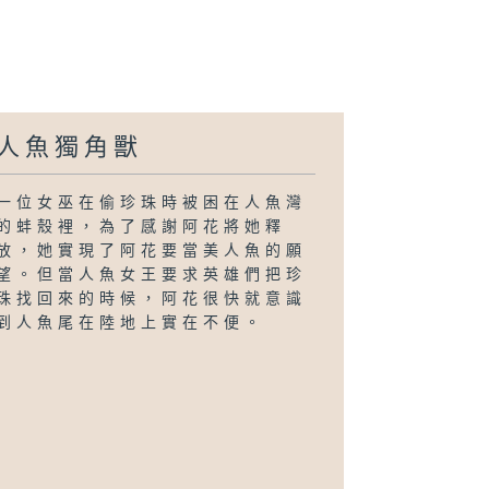
人魚獨角獸
一位女巫在偷珍珠時被困在人魚灣
的蚌殼裡，為了感謝阿花將她釋
放，她實現了阿花要當美人魚的願
望。但當人魚女王要求英雄們把珍
珠找回來的時候，阿花很快就意識
到人魚尾在陸地上實在不便。