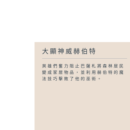
大顯神威赫伯特
英雄們奮力阻止巴薩札將森林居民
變成家居物品，並利用赫伯特的魔
法技巧擊敗了他的巫術。