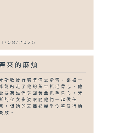
11/08/2025
帶來的麻煩
菲斯收拾行裝準備去滑雪，郤被一
條龍叼走了他的黃金抓毛背心，他
需要英雄們奪回黃金抓毛背心。菲
斯的侄女彩姿跟隨他們一起做任
務，但她的笨拙郤幾乎令整個行動
失敗。