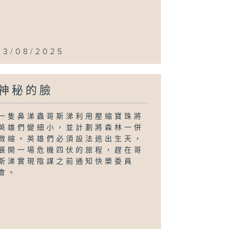
13/08/2025
神秘的臉
一隻鼻涕蟲哥斯涕利用壓縮寶珠將
英雄們變細小，並計劃將森林一併
微縮。英雄們必須設法逃出生天，
展開一場危機四伏的旅程，趕在哥
斯涕實現陰謀之前通知快樂委員
會。