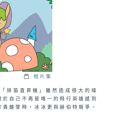
相片集
個「排笛直昇機」雖然造成很大的噪
對於自己不再是唯一的飛行英雄感到
珍貴鏈墜時，冰冰更與赫伯特競爭，