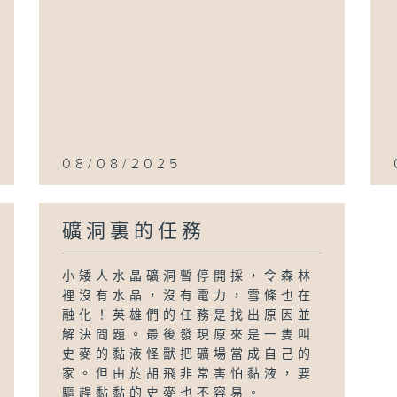
08/08/2025
礦洞裏的任務
小矮人水晶礦洞暫停開採，令森林
裡沒有水晶，沒有電力，雪條也在
融化！英雄們的任務是找出原因並
解決問題。最後發現原來是一隻叫
史麥的黏液怪獸把礦場當成自己的
家。但由於胡飛非常害怕黏液，要
驅趕黏黏的史麥也不容易。