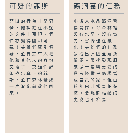
可疑的菲斯
礦洞裏的任務
菲斯的行為非常奇
小矮人水晶礦洞暫
怪，他拒絕在小妮
停開採，令森林裡
的文件上蓋印，個
沒有水晶，沒有電
性亦變得隨和可
力，雪條也在融
親！英雄們感到懷
化！英雄們的任務
疑，並肯定有人把
是找出原因並解決
他和其他人的身份
問題。最後發現原
交換了。英雄們必
來是一隻叫史麥的
須找出真正的菲
黏液怪獸把礦場當
斯，並在森林變成
成自己的家。但由
一片混亂前救他回
於胡飛非常害怕黏
來。
液，要驅趕黏黏的
史麥也不容易。