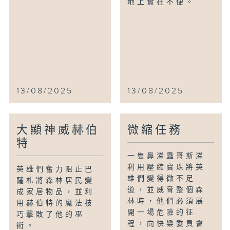
地上實在不便。
13/08/2025
13/08/2025
大顯神威赫伯
微縮任務
特
一隻鼻涕蟲哥斯涕
利用壓縮寶珠將英
英雄們奮力阻止巴
雄們變得微不足
薩札將森林居民變
道，並威脅整個森
成家居物品，並利
林時，他們必須展
用赫伯特的魔法技
開一場危險的征
巧擊敗了他的巫
程，向快樂委員會
術。