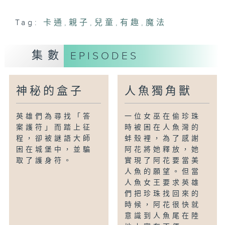
Tag:
卡通
,
親子
,
兒童
,
有趣
,
魔法
集數
EPISODES
神秘的盒子
人魚獨角獸
英雄們為尋找「答
一位女巫在偷珍珠
案護符」而踏上征
時被困在人魚灣的
程，卻被謎語大師
蚌殼裡，為了感謝
困在城堡中，並騙
阿花將她釋放，她
取了護身符。
實現了阿花要當美
人魚的願望。但當
人魚女王要求英雄
們把珍珠找回來的
時候，阿花很快就
意識到人魚尾在陸