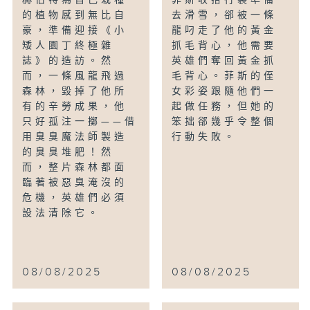
赫伯特為自己栽種
菲斯收拾行裝準備
的植物感到無比自
去滑雪，郤被一條
豪，準備迎接《小
龍叼走了他的黃金
矮人園丁終極雜
抓毛背心，他需要
誌》的造訪。然
英雄們奪回黃金抓
而，一條風龍飛過
毛背心。菲斯的侄
森林，毀掉了他所
女彩姿跟隨他們一
有的辛勞成果，他
起做任務，但她的
只好孤注一擲——借
笨拙郤幾乎令整個
用臭臭魔法師製造
行動失敗。
的臭臭堆肥！然
而，整片森林都面
臨著被惡臭淹沒的
危機，英雄們必須
設法清除它。
08/08/2025
08/08/2025