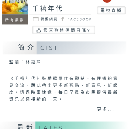
千禧年代
電視直播
特備網頁
FACEBOOK
所有集數
您喜歡這個節目嗎?
簡介
GIST
監製：林嘉瑜
《千禧年代》鼓勵聽眾作有觀點、有理據的意
見交流，藉此帶出更多新觀點、新意見、新態
度。透過時事速遞，每日早晨為市民提供最新
資訊以迎接新的一天。
更多...
逢星期一至五
上午八時至十時
最新
LATEST