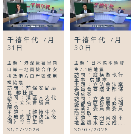
千禧年代 7月
千禧年代 7月
31日
30日
主題：港深簽署皇崗
主題：日本熊本縣發
口岸一地兩檢合作安
生7.1級地震
訪問：縱橫遊執行
排及港方口岸區使用
董事 袁振寧
權協議
主題：立法會法案
訪問：前保安局局
委員會審議北都條
長 黎棟國
例草案
訪問：港區人大代
訪問：立法會《北
表、立法會議員
部都會區發展條例
陳勇
草案》委員會委員
主題：《維持生命
簡慧敏
治療的預作決定條
主題：屯門富發里
例》今日生效
地盤爆水管完成...
...
31/07/2026
30/07/2026