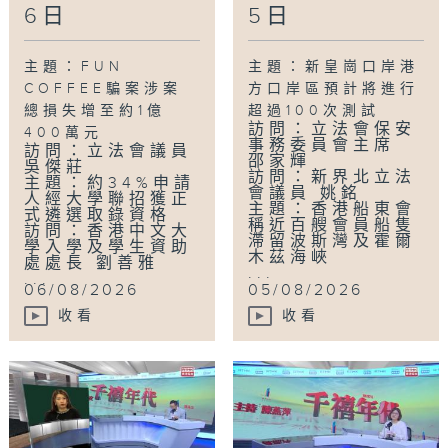
6日
5日
主題：FUN
主題：新皇崗口岸港
COFFEE騙案涉案
方口岸區預計將進行
總損失增至約1億
超過100次測試
訪問：立法會保安
400萬元
事務委員會主席
訪問：立法會議員
邵家輝
吳傑莊
訪問：新界北立法
主題：約34%申請
會議員 姚銘
人經大學聯招獲正
主題：香港船東會
式遴選取錄資格
稱近百艘會員船隻
訪問：香港中文大
滯留波斯灣及霍爾
學入學及學生資助
木茲海峽
處處長 劉善雅
...
...
06/08/2026
05/08/2026
收看
收看