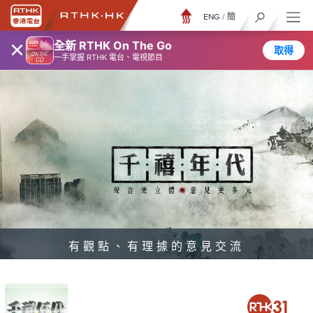
ENG
/
簡
×
全新 RTHK On The Go
取得
一手掌握 RTHK 電台、電視節目
有觀點、有理據的意見交流