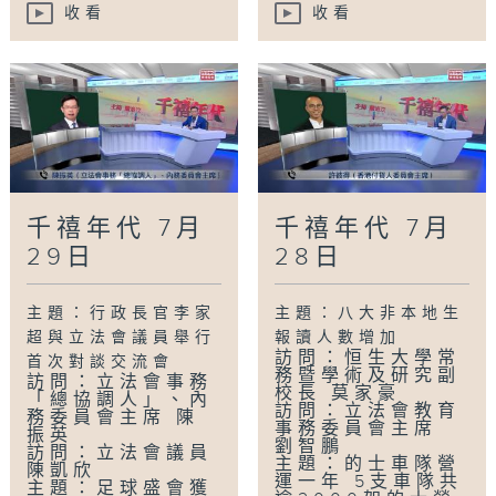
收看
收看
千禧年代 7月
千禧年代 7月
29日
28日
主題：行政長官李家
主題：八大非本地生
超與立法會議員舉行
報讀人數增加
訪問：恒生大學常
首次對談交流會
務暨學術及研究副
訪問：立法會事務
校長 莫家豪
「總協調人」、內
訪問：立法會教育
務委員會主席 陳
事務委員會主席
振英
劉智鵬
訪問：立法會議員
主題：的士車隊營
陳凱欣
運一年 5支車隊共
主題：足球盛會獲