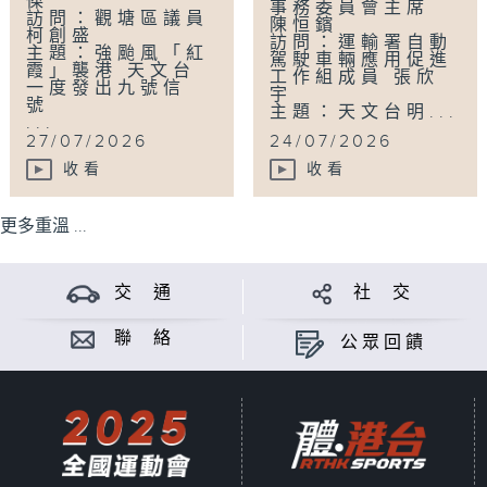
傑
事務委員會主席
訪問：觀塘區議員
陳恒鑌
柯創盛
訪問：運輸署自動
主題：強颱風「紅
駕駛車輛應用促進
霞」襲港 天文台
工作組成員 張欣
一度發出九號信
宇
號
主題：天文台明...
...
27/07/2026
24/07/2026
收看
收看
更多重溫 ...
交 通
社 交
聯 絡
公眾回饋