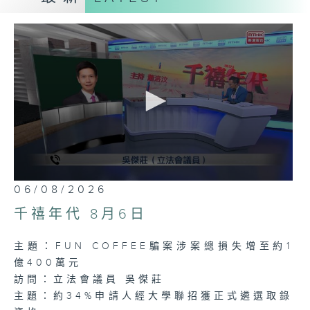
聲音更立體 意見更多元
熱線號碼: 1872311
0
06/08/2026
seconds
of
千禧年代 8月6日
1
hour,
18
主題：FUN COFFEE騙案涉案總損失增至約1
minutes,
39
億400萬元
seconds
訪問：立法會議員 吳傑莊
主題：約34%申請人經大學聯招獲正式遴選取錄