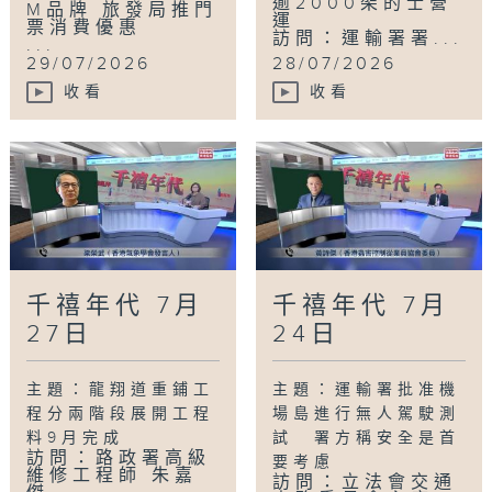
逾2000架的士營
M品牌 旅發局推門
運
票消費優惠
訪問：運輸署署...
...
29/07/2026
28/07/2026
收看
收看
千禧年代 7月
千禧年代 7月
27日
24日
主題：龍翔道重鋪工
主題：運輸署批准機
程分兩階段展開工程
場島進行無人駕駛測
料9月完成
試 署方稱安全是首
訪問：路政署高級
要考慮
維修工程師 朱嘉
訪問：立法會交通