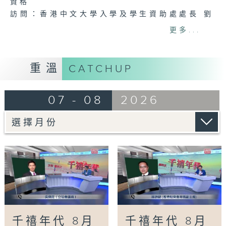
資格
訪問：香港中文大學入學及學生資助處處長 劉
善雅
更多...
主題：私隱專員公署過去三個月收16宗懷疑假冒
電子簽證網站相關查詢或投訴
訪問：個人資料私隱專員 鍾麗玲
重溫
CATCHUP
主題：貿發局第3屆「香港好物節」首度進軍東
盟
07 - 08
2026
訪問：香港貿易發展局副總裁 鍾永喜
主題：5歲男童被虐待致死 母親判囚22年／性
罪行法例公眾諮詢完結
訪問：防止虐待兒童會總幹事 婁小君
主題：七歲男童感染甲型流感不治 今年首宗兒
童流感離世個案
訪問：亞洲兒童傳染病學會會長 關日華醫生
Tag:
蕭洛汶
,
FM926香港電台第一台
,
公共事
務專頁
,
千禧年代
,
港台電視31
千禧年代 8月
千禧年代 8月