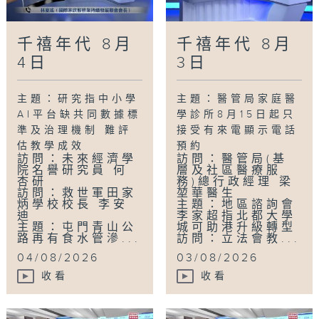
千禧年代 8月
千禧年代 8月
4日
3日
主題：研究指中小學
主題：醫管局家庭醫
AI平台缺共同數據標
學診所8月15日起只
準及治理機制 難評
接受有來電顯示電話
估教學成效
預約
訪問：未來經濟學
訪問：醫管局(基
院名譽研究員 何
層及社區醫療服
杏研
務)總行政經理 梁
訪問：救世軍田家
堃華醫生
炳學校校長 李安
主題：地區諮詢會
迪
李家超指北都大學
主題：屯門青山公
城可助港升級轉型
路再有食水管滲...
訪問：立法會教...
04/08/2026
03/08/2026
收看
收看