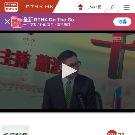
ENG
/
簡
×
全新 RTHK On The Go
取得
一手掌握 RTHK 電台、電視節目
0
seconds
of
40
minutes,
3