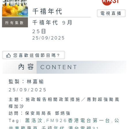
seconds
千禧年代
電視直播
千禧年代 9月
所有集數
25日
25/09/2025
您喜歡這個節目嗎?
內容
CONTENT
監製：林嘉瑜
25/09/2025
主題：施政報告相關政策措施／應對超強颱風
樺加沙
訪問：保安局局長 鄧炳強
Tag:
蕭洛汶
,
FM926香港電台第一台
,
公
共事務專頁
,
千禧年代
,
港台電視31