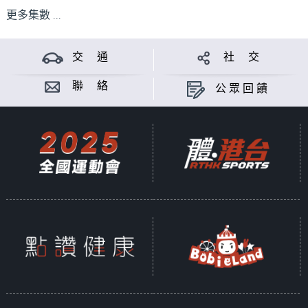
更多集數 ...
交 通
社 交
聯 絡
公眾回饋