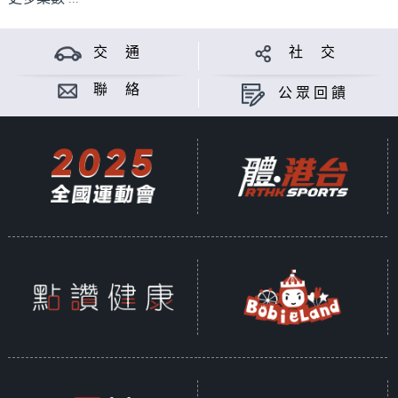
交 通
社 交
聯 絡
公眾回饋