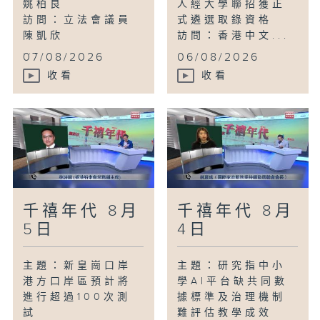
姚柏良
人經大學聯招獲正
訪問：立法會議員
式遴選取錄資格
陳凱欣
訪問：香港中文...
...
07/08/2026
06/08/2026
收看
收看
千禧年代 8月
千禧年代 8月
5日
4日
主題：新皇崗口岸
主題：研究指中小
港方口岸區預計將
學AI平台缺共同數
進行超過100次測
據標準及治理機制
試
難評估教學成效