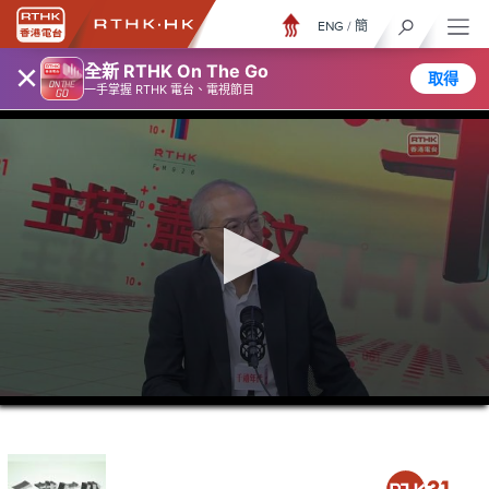
ENG
/
簡
×
全新 RTHK On The Go
取得
一手掌握 RTHK 電台、電視節目
0
seconds
of
41
minutes,
12