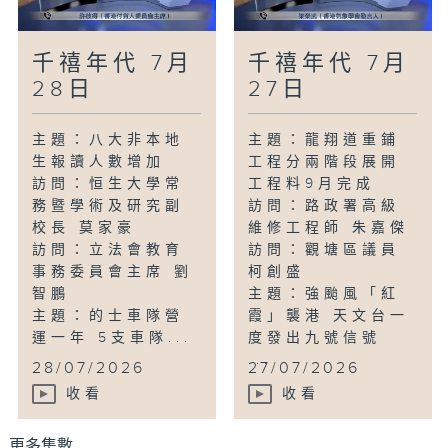
千禧年代 7月
千禧年代 7月
28日
27日
主題：八大非本地
主題：龍翔道重鋪
生報讀人數增加
工程分兩階段展開
訪問：恒生大學常
工程料9月完成
務暨學術及研究副
訪問：路政署高級
校長 莫家豪
維修工程師 朱嘉傑
訪問：立法會教育
訪問：觀塘區議員
事務委員會主席 劉
柯創盛
智鵬
主題：強颱風「紅
主題：的士車隊營
霞」襲港 天文台一
運一年 5支車隊...
度發出九號信號
...
28/07/2026
27/07/2026
收看
收看
更多集數 ...