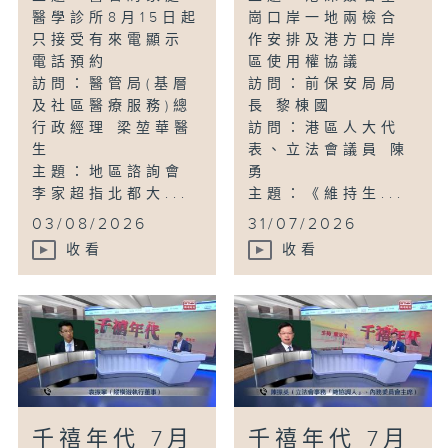
醫學診所8月15日起
崗口岸一地兩檢合
只接受有來電顯示
作安排及港方口岸
電話預約
區使用權協議
訪問：醫管局(基層
訪問：前保安局局
及社區醫療服務)總
長 黎棟國
行政經理 梁堃華醫
訪問：港區人大代
生
表、立法會議員 陳
主題：地區諮詢會
勇
李家超指北都大...
主題：《維持生...
03/08/2026
31/07/2026
收看
收看
千禧年代 7月
千禧年代 7月