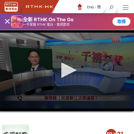
ENG
/
簡
×
全新 RTHK On The Go
取得
一手掌握 RTHK 電台、電視節目
0
seconds
of
39
minutes,
50