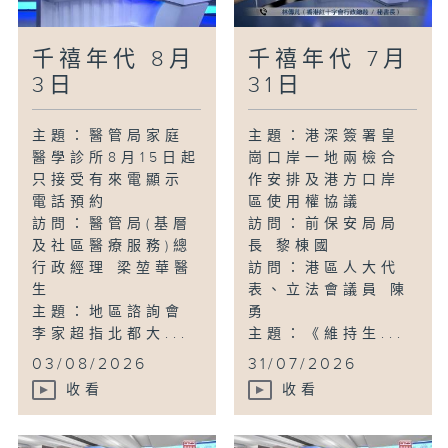
千禧年代 8月
千禧年代 7月
3日
31日
主題：醫管局家庭
主題：港深簽署皇
醫學診所8月15日起
崗口岸一地兩檢合
只接受有來電顯示
作安排及港方口岸
電話預約
區使用權協議
訪問：醫管局(基層
訪問：前保安局局
及社區醫療服務)總
長 黎棟國
行政經理 梁堃華醫
訪問：港區人大代
生
表、立法會議員 陳
主題：地區諮詢會
勇
李家超指北都大...
主題：《維持生...
03/08/2026
31/07/2026
收看
收看