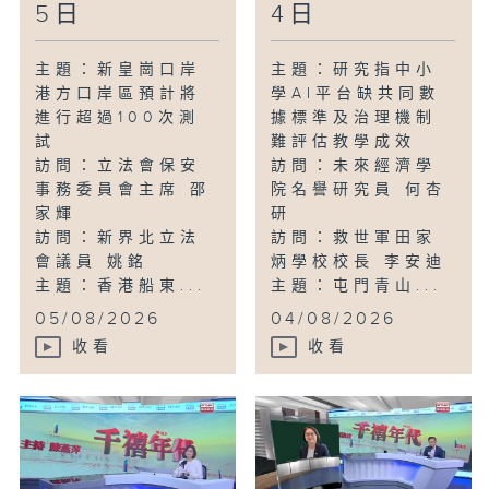
5日
4日
主題：新皇崗口岸
主題：研究指中小
港方口岸區預計將
學AI平台缺共同數
進行超過100次測
據標準及治理機制
試
難評估教學成效
訪問：立法會保安
訪問：未來經濟學
事務委員會主席 邵
院名譽研究員 何杏
家輝
研
訪問：新界北立法
訪問：救世軍田家
會議員 姚銘
炳學校校長 李安迪
主題：香港船東...
主題：屯門青山...
05/08/2026
04/08/2026
收看
收看