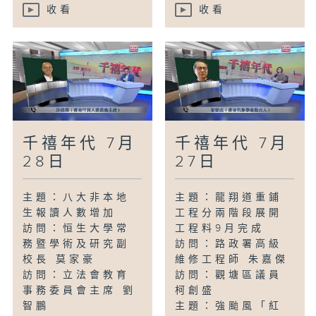
收看
收看
千禧年代 7月
千禧年代 7月
28日
27日
主題：八大非本地
主題：龍翔道重鋪
生報讀人數增加
工程分兩階段展開
訪問：恒生大學常
工程料9月完成
務暨學術及研究副
訪問：路政署高級
校長 莫家豪
維修工程師 朱嘉傑
訪問：立法會教育
訪問：觀塘區議員
事務委員會主席 劉
柯創盛
智鵬
主題：強颱風「紅