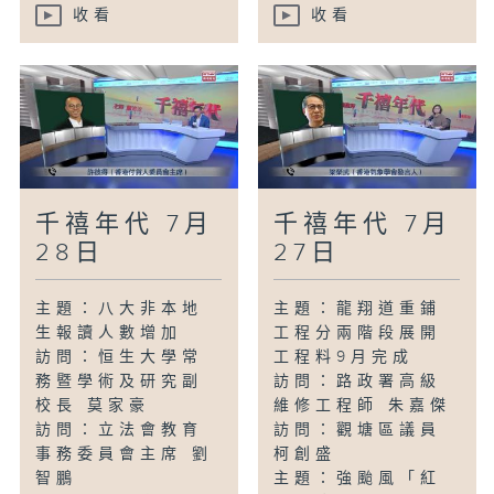
收看
收看
千禧年代 7月
千禧年代 7月
28日
27日
主題：八大非本地
主題：龍翔道重鋪
生報讀人數增加
工程分兩階段展開
訪問：恒生大學常
工程料9月完成
務暨學術及研究副
訪問：路政署高級
校長 莫家豪
維修工程師 朱嘉傑
訪問：立法會教育
訪問：觀塘區議員
事務委員會主席 劉
柯創盛
智鵬
主題：強颱風「紅