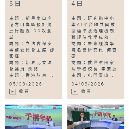
5日
4日
主題：新皇崗口岸
主題：研究指中小
港方口岸區預計將
學AI平台缺共同數
進行超過100次測
據標準及治理機制
試
難評估教學成效
訪問：立法會保安
訪問：未來經濟學
事務委員會主席 邵
院名譽研究員 何杏
家輝
研
訪問：新界北立法
訪問：救世軍田家
會議員 姚銘
炳學校校長 李安迪
主題：香港船東...
主題：屯門青山...
05/08/2026
04/08/2026
收看
收看