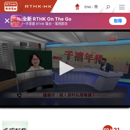
ENG
/
簡
×
全新 RTHK On The Go
取得
一手掌握 RTHK 電台、電視節目
0
seconds
of
39
minutes,
39