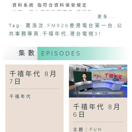
資料系統 指符合資料保安規定
訪問：個人資料私隱專員 鍾麗玲
更多...
主題：11個月大男嬰感染甲型流感 留院逾
Tag:
蕭洛汶
,
FM926香港電台第一台
,
公
兩周因併發症延至今日不治
共事務專頁
訪問：港大醫學院曹延洲基金兒科教授 葉
,
千禧年代
,
港台電視31
柏強醫生
集數
EPISODES
千禧年代 8月
7日
千禧年代
千禧年代 8月
6日
主題：FUN