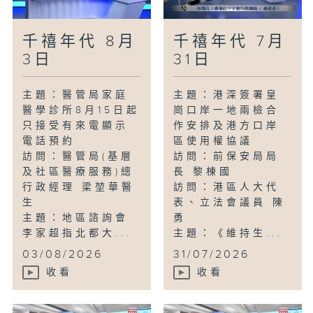
千禧年代 8月
千禧年代 7月
3日
31日
主題：醫管局家庭
主題：港深簽署皇
醫學診所8月15日起
崗口岸一地兩檢合
只接受有來電顯示
作安排及港方口岸
電話預約
區使用權協議
訪問：醫管局(基層
訪問：前保安局局
及社區醫療服務)總
長 黎棟國
行政經理 梁堃華醫
訪問：港區人大代
生
表、立法會議員 陳
主題：地區諮詢會
勇
李家超指北都大...
主題：《維持生...
03/08/2026
31/07/2026
收看
收看