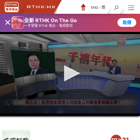
ENG
/
簡
×
全新 RTHK On The Go
取得
一手掌握 RTHK 電台、電視節目
0
seconds
of
39
minutes,
24