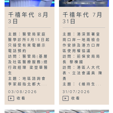
千禧年代 8月
千禧年代 7月
3日
31日
主題：醫管局家庭
主題：港深簽署皇
醫學診所8月15日起
崗口岸一地兩檢合
只接受有來電顯示
作安排及港方口岸
電話預約
區使用權協議
訪問：醫管局(基層
訪問：前保安局局
及社區醫療服務)總
長 黎棟國
行政經理 梁堃華醫
訪問：港區人大代
生
表、立法會議員 陳
主題：地區諮詢會
勇
李家超指北都大...
主題：《維持生...
03/08/2026
31/07/2026
收看
收看