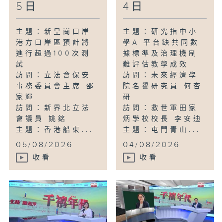
5日
4日
主題：新皇崗口岸
主題：研究指中小
港方口岸區預計將
學AI平台缺共同數
進行超過100次測
據標準及治理機制
試
難評估教學成效
訪問：立法會保安
訪問：未來經濟學
事務委員會主席 邵
院名譽研究員 何杏
家輝
研
訪問：新界北立法
訪問：救世軍田家
會議員 姚銘
炳學校校長 李安迪
主題：香港船東...
主題：屯門青山...
05/08/2026
04/08/2026
收看
收看