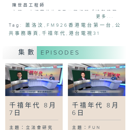
陳世昌工程師
主題：宏福苑維修項目工程顧問「鴻毅建築
更多...
師有限公司」稱維持有限度服務
Tag:
蕭洛汶
,
FM926香港電台第一台
,
公
訪問：觀塘區議員 李嘉恒
共事務專頁
訪問：香港物業管理公司協會公共關係委員
,
千禧年代
,
港台電視31
會主席 陳志球
集數
EPISODES
千禧年代 8月
千禧年代 8月
7日
6日
主題：立法會研究
主題：FUN