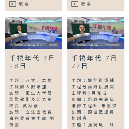
收看
收看
千禧年代 7月
千禧年代 7月
28日
27日
主題：八大非本地
主題：龍翔道重鋪
生報讀人數增加
工程分兩階段展開
訪問：恒生大學常
工程料9月完成
務暨學術及研究副
訪問：路政署高級
校長 莫家豪
維修工程師 朱嘉傑
訪問：立法會教育
訪問：觀塘區議員
事務委員會主席 劉
柯創盛
智鵬
主題：強颱風「紅