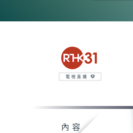
0
seconds
of
54
minutes,
10
seconds
Volume
90%
電視直播
內容