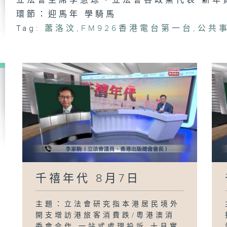
立法會主席李慧琼、立法會各政黨代表 新年
千
環節：迎馬年 學騎馬
日
Tag:
蕭洛汶
,
FM926香港電台第一台
,
公共
千
日
千
日
千禧年代 8月7日
千
日
主題：立法會研究指本港居民境外
開支增訪港旅客消費跌/粵港澳消
委會合作 一站式處理投訴 十月實