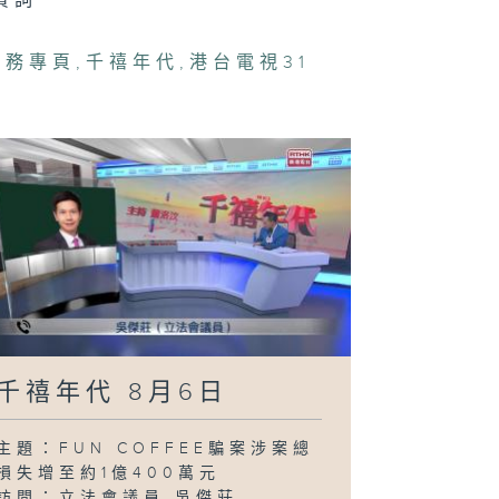
賀詞
禧年代 7月30
事務專頁
,
千禧年代
,
港台電視31
禧年代 7月29
禧年代 7月28
千禧年代 8月6日
禧年代 7月27
主題：FUN COFFEE騙案涉案總
損失增至約1億400萬元
訪問：立法會議員 吳傑莊