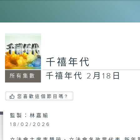
千
千
千禧年代
千禧年代 2月18日
所有集數
千
您喜歡這個節目嗎?
千
日
監製：林嘉瑜
18/02/2026