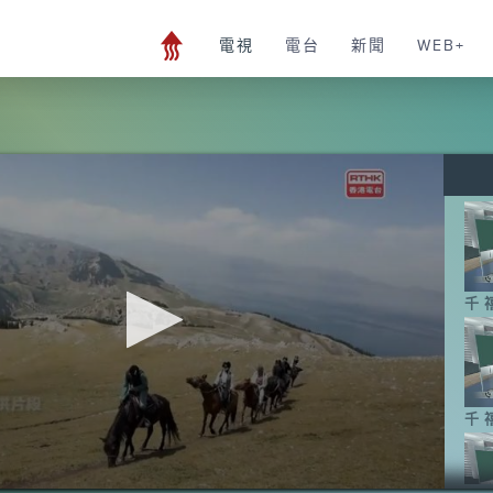
電視
電台
新聞
WEB+
千
千