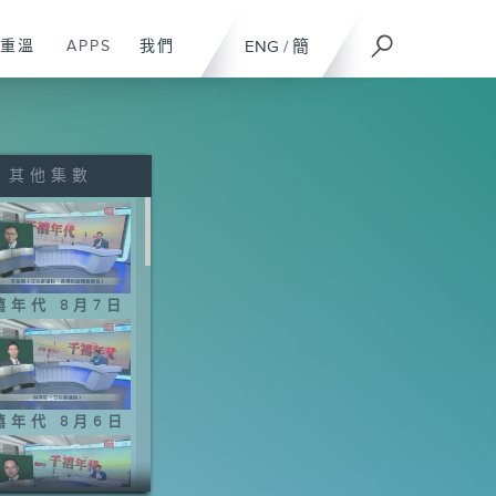
重溫
APPS
我們
ENG
/
簡
其他集數
禧年代 8月7日
禧年代 8月6日