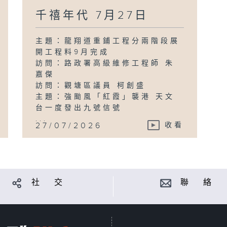
千禧年代 7月27日
主題：龍翔道重鋪工程分兩階段展
開工程料9月完成
訪問：路政署高級維修工程師 朱
嘉傑
訪問：觀塘區議員 柯創盛
主題：強颱風「紅霞」襲港 天文
台一度發出九號信號
...
27/07/2026
收看
社 交
聯 絡