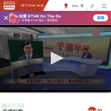
ENG
/
簡
×
全新 RTHK On The Go
取得
一手掌握 RTHK 電台、電視節目
0
seconds
of
1
hour,
14