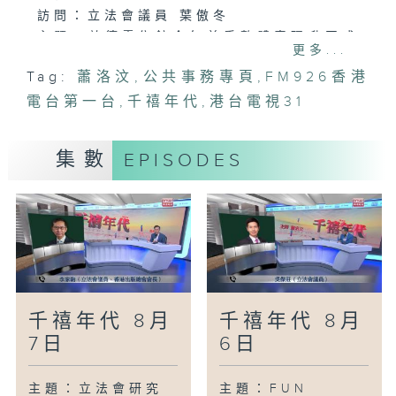
訪問：立法會議員 葉傲冬
主題：啟德零售館今年首季整體表現升四成
更多...
活動期間商戶生意增兩至三成
Tag:
蕭洛汶
,
公共事務專頁
,
FM926香港
訪問：立法會議員 鄭泳舜
電台第一台
主題：立法會討論去年職安健情況
,
千禧年代
,
港台電視31
訪問：立法會議員 林偉江
主題：政府啟動伊波拉病毒病戒備應變級別
集數
EPISODES
將加強非洲抵港旅客健康篩檢
訪問：衞生防護中心傳染病處主任歐家榮醫
生
主題：職訓局去年畢業生就業率達九成 正
全面推動AI教學
訪問：立法會議員 陳祖光
主題：研究指退休人士「專業零工」有助填
補人才斷層
千禧年代 8月
千禧年代 8月
訪問：都會大學人文社會科學院助理教授
7日
6日
鄺偉文博士
主題：立法會研究
主題：FUN