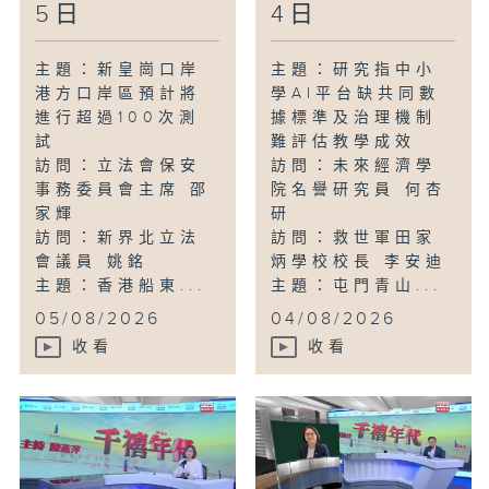
5日
4日
主題：新皇崗口岸
主題：研究指中小
港方口岸區預計將
學AI平台缺共同數
進行超過100次測
據標準及治理機制
試
難評估教學成效
訪問：立法會保安
訪問：未來經濟學
事務委員會主席 邵
院名譽研究員 何杏
家輝
研
訪問：新界北立法
訪問：救世軍田家
會議員 姚銘
炳學校校長 李安迪
主題：香港船東...
主題：屯門青山...
05/08/2026
04/08/2026
收看
收看