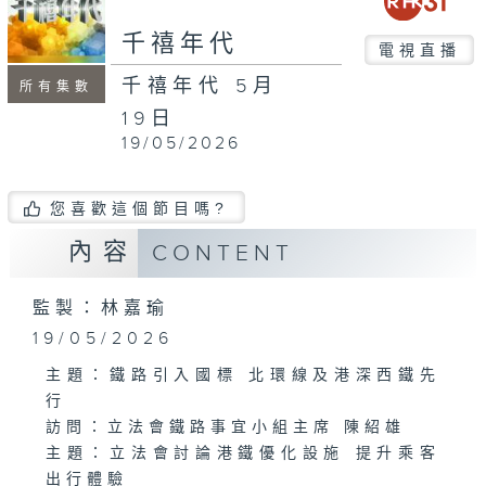
minutes,
56
千禧年代
seconds
電視直播
千禧年代 5月
所有集數
19日
19/05/2026
您喜歡這個節目嗎?
內容
CONTENT
監製：林嘉瑜
19/05/2026
主題：鐵路引入國標 北環線及港深西鐵先
行
訪問：立法會鐵路事宜小組主席 陳紹雄
主題：立法會討論港鐵優化設施 提升乘客
出行體驗