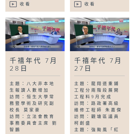
收看
收看
千禧年代 7月
千禧年代 7月
28日
27日
主題：八大非本地
主題：龍翔道重鋪
生報讀人數增加
工程分兩階段展開
訪問：恒生大學常
工程料9月完成
務暨學術及研究副
訪問：路政署高級
校長 莫家豪
維修工程師 朱嘉傑
訪問：立法會教育
訪問：觀塘區議員
事務委員會主席 劉
柯創盛
智鵬
主題：強颱風「紅