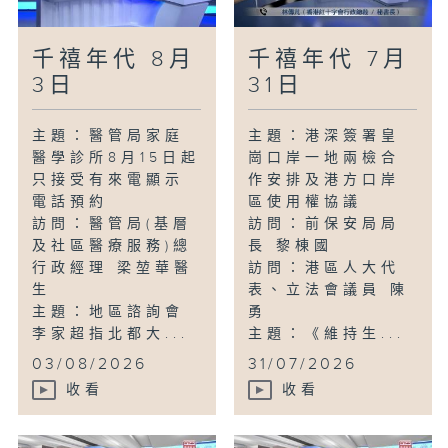
千禧年代 8月
千禧年代 7月
3日
31日
主題：醫管局家庭
主題：港深簽署皇
醫學診所8月15日起
崗口岸一地兩檢合
只接受有來電顯示
作安排及港方口岸
電話預約
區使用權協議
訪問：醫管局(基層
訪問：前保安局局
及社區醫療服務)總
長 黎棟國
行政經理 梁堃華醫
訪問：港區人大代
生
表、立法會議員 陳
主題：地區諮詢會
勇
李家超指北都大...
主題：《維持生...
03/08/2026
31/07/2026
收看
收看