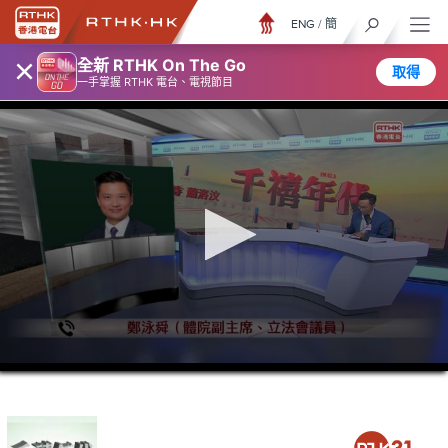
ENG
/
簡
×
全新 RTHK On The Go
取得
一手掌握 RTHK 電台、電視節目
0
seconds
of
1
hour,
17