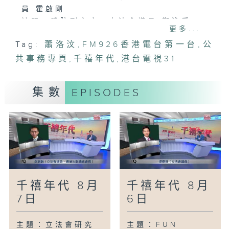
員 霍啟剛
訪問：體院副主席、立法會議員 鄭泳舜
更多...
主題：積金局揭有人疑偽造醫生紙申提早提
Tag:
蕭洛汶
,
FM926香港電台第一台
,
公
取強積金
共事務專頁
訪問：積金局非執行董事、勞聯立法會議員
,
千禧年代
,
港台電視31
周小松
主題：港島東擬建地下雨水排放隧道 可抵
集數
EPISODES
禦200年一遇暴雨
訪問：立法會發展事務委員會主席 林筱魯
主題：智能機械人規管與產品責任保險
訪問：國際專業保險諮詢協會會長 羅少雄
千禧年代 8月
千禧年代 8月
7日
6日
主題：立法會研究
主題：FUN