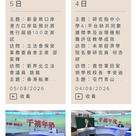
5日
4日
主題：新皇崗口岸
主題：研究指中小
港方口岸區預計將
學AI平台缺共同數
進行超過100次測
據標準及治理機制
試
難評估教學成效
訪問：立法會保安
訪問：未來經濟學
事務委員會主席 邵
院名譽研究員 何杏
家輝
研
訪問：新界北立法
訪問：救世軍田家
會議員 姚銘
炳學校校長 李安迪
主題：香港船東...
主題：屯門青山...
05/08/2026
04/08/2026
收看
收看