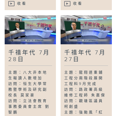
收看
收看
千禧年代 7月
千禧年代 7月
28日
27日
主題：八大非本地
主題：龍翔道重鋪
生報讀人數增加
工程分兩階段展開
訪問：恒生大學常
工程料9月完成
務暨學術及研究副
訪問：路政署高級
校長 莫家豪
維修工程師 朱嘉傑
訪問：立法會教育
訪問：觀塘區議員
事務委員會主席 劉
柯創盛
智鵬
主題：強颱風「紅