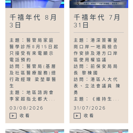
千禧年代 8月
千禧年代 7月
3日
31日
主題：醫管局家庭
主題：港深簽署皇
醫學診所8月15日起
崗口岸一地兩檢合
只接受有來電顯示
作安排及港方口岸
電話預約
區使用權協議
訪問：醫管局(基層
訪問：前保安局局
及社區醫療服務)總
長 黎棟國
行政經理 梁堃華醫
訪問：港區人大代
生
表、立法會議員 陳
主題：地區諮詢會
勇
李家超指北都大...
主題：《維持生...
03/08/2026
31/07/2026
收看
收看