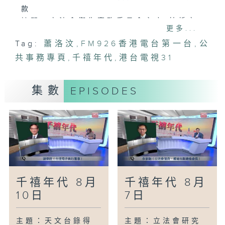
款
訪問：立法會衞生事務委員會主席 林哲玄
更多...
主題：港車北上政策有效期獲延長5年
Tag:
蕭洛汶
,
FM926香港電台第一台
,
公
訪問：中國香港汽車會永遠榮譽會長 李耀
共事務專頁
培
,
千禧年代
,
港台電視31
訪問：立法會交通事務委員會主席 陳恒鑌
主題：升小統一派位獲派首三志願比例創新
集數
EPISODES
高
訪問：津貼小學議會顧問 張作芳
主題：本港去年錄得1354宗虐兒個案 近5
年首次回落
訪問：救助兒童會香港項目總監 黃碩紅
千禧年代 8月
千禧年代 8月
10日
7日
主題：天文台錄得
主題：立法會研究