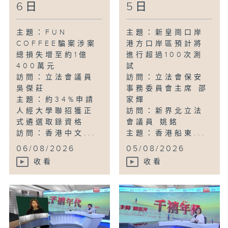
6日
5日
主題：FUN
主題：新皇崗口岸
COFFEE騙案涉案
港方口岸區預計將
總損失增至約1億
進行超過100次測
400萬元
試
訪問：立法會議員
訪問：立法會保安
吳傑莊
事務委員會主席 邵
主題：約34%申請
家輝
人經大學聯招獲正
訪問：新界北立法
式遴選取錄資格
會議員 姚銘
訪問：香港中文...
主題：香港船東...
06/08/2026
05/08/2026
收看
收看