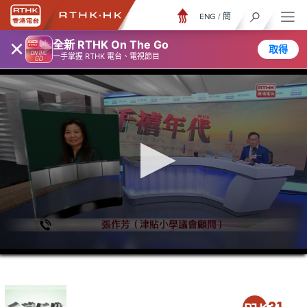
ENG
/
簡
×
全新 RTHK On The Go
取得
一手掌握 RTHK 電台、電視節目
0
seconds
of
1
hour,
15