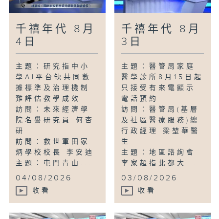
千禧年代 8月
千禧年代 8月
4日
3日
主題：研究指中小
主題：醫管局家庭
學AI平台缺共同數
醫學診所8月15日起
據標準及治理機制
只接受有來電顯示
難評估教學成效
電話預約
訪問：未來經濟學
訪問：醫管局(基層
院名譽研究員 何杏
及社區醫療服務)總
研
行政經理 梁堃華醫
訪問：救世軍田家
生
炳學校校長 李安迪
主題：地區諮詢會
主題：屯門青山...
李家超指北都大...
04/08/2026
03/08/2026
收看
收看