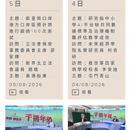
5日
4日
主題：新皇崗口岸
主題：研究指中小
港方口岸區預計將
學AI平台缺共同數
進行超過100次測
據標準及治理機制
試
難評估教學成效
訪問：立法會保安
訪問：未來經濟學
事務委員會主席 邵
院名譽研究員 何杏
家輝
研
訪問：新界北立法
訪問：救世軍田家
會議員 姚銘
炳學校校長 李安迪
主題：香港船東...
主題：屯門青山...
05/08/2026
04/08/2026
收看
收看