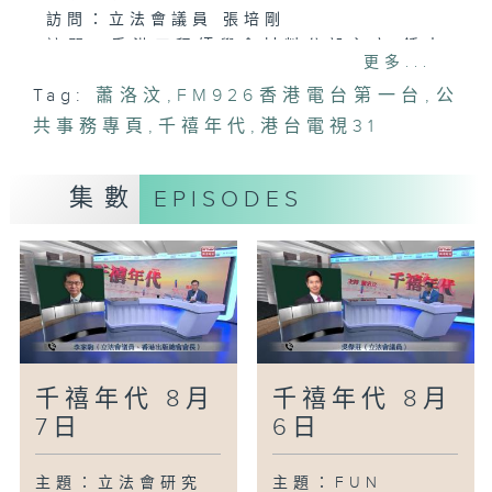
訪問：立法會議員 張培剛
訪問：香港工程師學會材料分部主席 鍾志
更多...
源教授、工程師
Tag:
蕭洛汶
,
FM926香港電台第一台
,
公
主題：觀塘避風塘擬建跨海橋樑 連接啟德
共事務專頁
跑道區
,
千禧年代
,
港台電視31
訪問：香港測量師學會會長 溫偉明
訪問：立法會議員 楊永杰
集數
EPISODES
主題：銅鑼灣利園八期將提供610個電動車
充電設施
訪問：立法會交通事務委員會委員、灣仔區
議員 林偉江
千禧年代 8月
千禧年代 8月
7日
6日
主題：立法會研究
主題：FUN