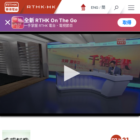
ENG
/
簡
×
全新 RTHK On The Go
取得
一手掌握 RTHK 電台、電視節目
0
seconds
of
1
hour,
19