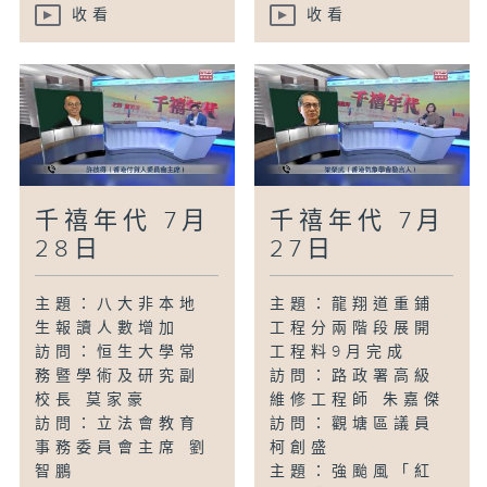
收看
收看
千禧年代 7月
千禧年代 7月
28日
27日
主題：八大非本地
主題：龍翔道重鋪
生報讀人數增加
工程分兩階段展開
訪問：恒生大學常
工程料9月完成
務暨學術及研究副
訪問：路政署高級
校長 莫家豪
維修工程師 朱嘉傑
訪問：立法會教育
訪問：觀塘區議員
事務委員會主席 劉
柯創盛
智鵬
主題：強颱風「紅