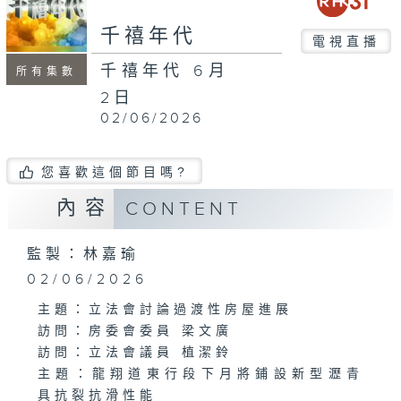
minutes,
52
千禧年代
seconds
電視直播
千禧年代 6月
所有集數
2日
02/06/2026
您喜歡這個節目嗎?
內容
CONTENT
監製：林嘉瑜
02/06/2026
主題：立法會討論過渡性房屋進展
訪問：房委會委員 梁文廣
訪問：立法會議員 植潔鈴
主題：龍翔道東行段下月將鋪設新型瀝青
具抗裂抗滑性能