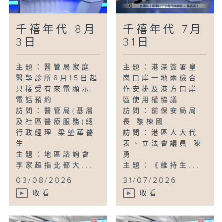
千禧年代 8月
千禧年代 7月
3日
31日
主題：醫管局家庭
主題：港深簽署皇
醫學診所8月15日起
崗口岸一地兩檢合
只接受有來電顯示
作安排及港方口岸
電話預約
區使用權協議
訪問：醫管局(基層
訪問：前保安局局
及社區醫療服務)總
長 黎棟國
行政經理 梁堃華醫
訪問：港區人大代
生
表、立法會議員 陳
主題：地區諮詢會
勇
李家超指北都大...
主題：《維持生...
03/08/2026
31/07/2026
收看
收看