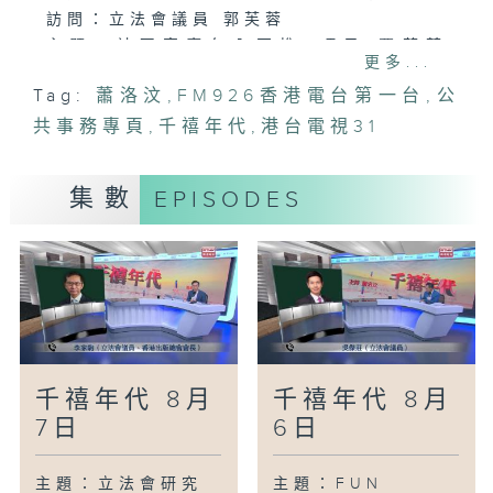
訪問：立法會議員 郭芙蓉
主題：社區客廳年內再推5項目 覆蓋荃
更多...
灣、葵涌
Tag:
蕭洛汶
,
FM926香港電台第一台
,
公
訪問：立法會議員 鄧家彪
共事務專頁
訪問：立法會議員 陳文宜
,
千禧年代
,
港台電視31
主題：研究指退休儲蓄須達710萬元港人才
有高安全感
集數
EPISODES
訪問：香港退休計劃協會主席 李子恩
訪問：香港退休計劃協會研究負責人 周沛
言
主題：電動車電池回收設施本月投入運作
訪問：立法會議員 陳紹雄
千禧年代 8月
千禧年代 8月
7日
6日
主題：立法會研究
主題：FUN