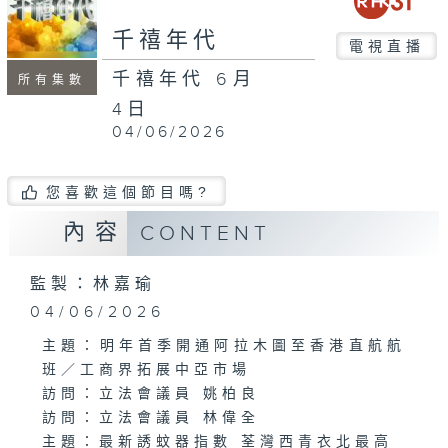
minutes,
54
千禧年代
seconds
電視直播
千禧年代 6月
所有集數
4日
04/06/2026
您喜歡這個節目嗎?
內容
CONTENT
監製：林嘉瑜
04/06/2026
主題：明年首季開通阿拉木圖至香港直航航
班／工商界拓展中亞市場
訪問：立法會議員 姚柏良
訪問：立法會議員 林偉全
主題：最新誘蚊器指數 荃灣西青衣北最高