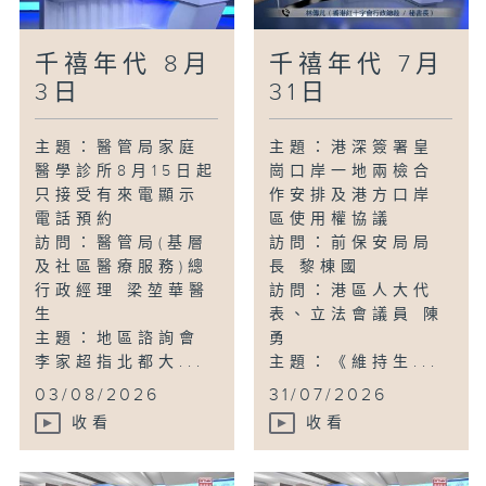
千禧年代 8月
千禧年代 7月
3日
31日
主題：醫管局家庭
主題：港深簽署皇
醫學診所8月15日起
崗口岸一地兩檢合
只接受有來電顯示
作安排及港方口岸
電話預約
區使用權協議
訪問：醫管局(基層
訪問：前保安局局
及社區醫療服務)總
長 黎棟國
行政經理 梁堃華醫
訪問：港區人大代
生
表、立法會議員 陳
主題：地區諮詢會
勇
李家超指北都大...
主題：《維持生...
03/08/2026
31/07/2026
收看
收看