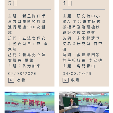
5日
4日
主題：新皇崗口岸
主題：研究指中小
港方口岸區預計將
學AI平台缺共同數
進行超過100次測
據標準及治理機制
試
難評估教學成效
訪問：立法會保安
訪問：未來經濟學
事務委員會主席 邵
院名譽研究員 何杏
家輝
研
訪問：新界北立法
訪問：救世軍田家
會議員 姚銘
炳學校校長 李安迪
主題：香港船東...
主題：屯門青山...
05/08/2026
04/08/2026
收看
收看