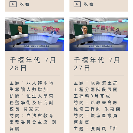
收看
收看
千禧年代 7月
千禧年代 7月
28日
27日
主題：八大非本地
主題：龍翔道重鋪
生報讀人數增加
工程分兩階段展開
訪問：恒生大學常
工程料9月完成
務暨學術及研究副
訪問：路政署高級
校長 莫家豪
維修工程師 朱嘉傑
訪問：立法會教育
訪問：觀塘區議員
事務委員會主席 劉
柯創盛
智鵬
主題：強颱風「紅