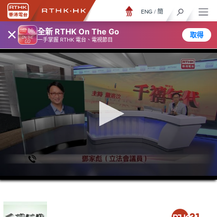
ENG
/
簡
×
全新 RTHK On The Go
取得
一手掌握 RTHK 電台、電視節目
0
seconds
of
1
hour,
15