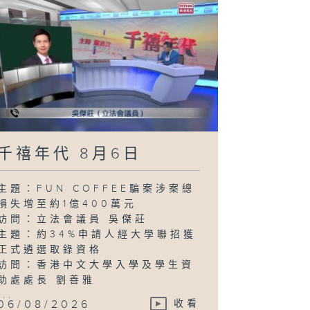
千禧年代 8月6日
主題：FUN COFFEE騙案涉案總
損失增至約1億400萬元
訪問：立法會議員 吳傑莊
主題：約34%申請人經大學聯招獲
正式遴選取錄資格
訪問：香港中文大學入學及學生資
助處處長 劉善雅
...
06/08/2026
收看