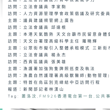
主題：立法會討論提升青年就業競爭力
千
訪問：立法會議員 李家駒
日
訪問：人力資源管理學會政策倡議及研究委員
主題：議員建議規管網上廣告
訪問：立法會議員 邱達根
主題：本港天氣酷熱 天文台籲市民留意身體
千
日
訪問：天文台署理高級科學主任 羅曉輝
主題：公眾街市擬引入整體承租模式 三新街
訪問：立法會議員 楊永杰
訪問：西貢區議員 張美雄
千
日
主題：漁護署加強狗隻牌照巡查及執法
訪問：漁農自然護理署高級獸醫師(動物管理)
主題：特首在烏茲別克總結中亞訪問行程
報道：新聞部記者林漢山
千
日
Tag:
蕭洛汶
,
FM926香港電台第一台
,
公共