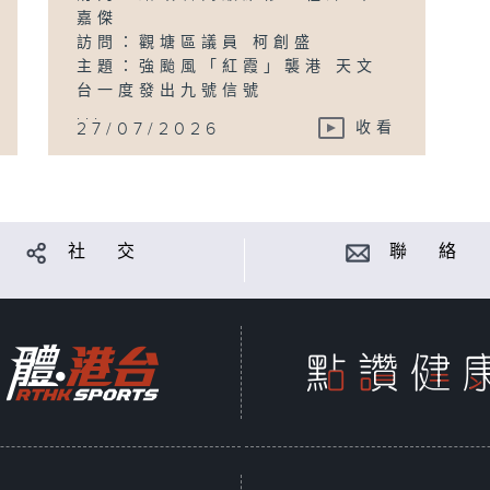
嘉傑
訪問：觀塘區議員 柯創盛
主題：強颱風「紅霞」襲港 天文
台一度發出九號信號
...
27/07/2026
收看
社 交
聯 絡