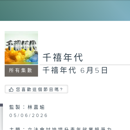
千
千
千禧年代
千禧年代 6月5日
所有集數
千
您喜歡這個節目嗎?
千
日
監製：林嘉瑜
05/06/2026