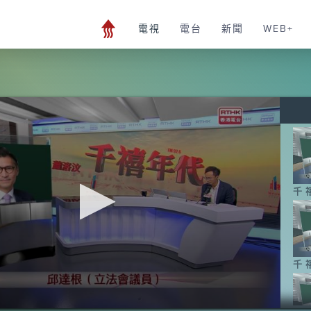
電視
電台
新聞
WEB+
千
千