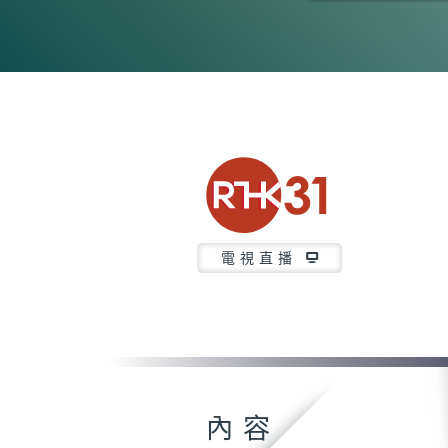
0
seconds
of
1
hour,
16
minutes,
46
seconds
Volume
90%
電視直播
內容