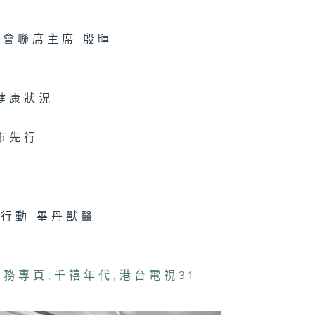
禧年代 7月30
會聯席主席 殷暉
健康狀況
禧年代 7月29
市先行
禧年代 7月28
行動 畢丹獸醫
禧年代 7月27
事務專頁
,
千禧年代
,
港台電視31