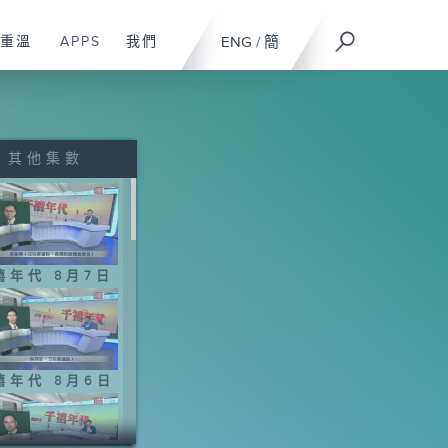
重溫
APPS
我們
ENG
/
簡
其他集數
禧年代 8月7日
禧年代 8月6日