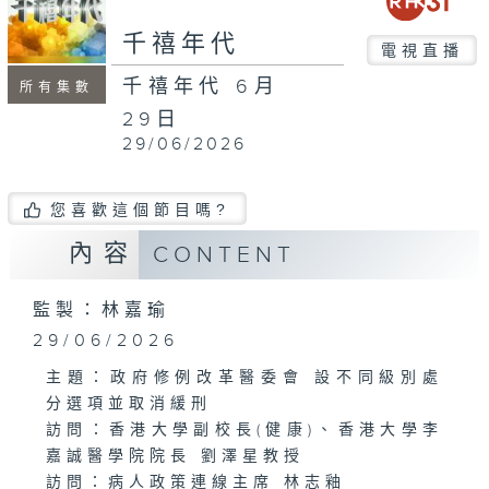
minutes,
30
千禧年代
seconds
電視直播
千禧年代 6月
所有集數
29日
29/06/2026
您喜歡這個節目嗎?
內容
CONTENT
監製：林嘉瑜
29/06/2026
主題：政府修例改革醫委會 設不同級別處
分選項並取消緩刑
訪問：香港大學副校長(健康)、香港大學李
嘉誠醫學院院長 劉澤星教授
訪問：病人政策連線主席 林志釉