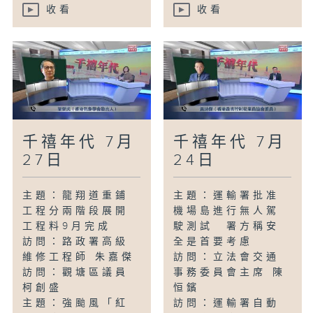
收看
收看
千禧年代 7月
千禧年代 7月
27日
24日
主題：龍翔道重鋪
主題：運輸署批准
工程分兩階段展開
機場島進行無人駕
工程料9月完成
駛測試 署方稱安
訪問：路政署高級
全是首要考慮
維修工程師 朱嘉傑
訪問：立法會交通
訪問：觀塘區議員
事務委員會主席 陳
柯創盛
恒鑌
主題：強颱風「紅
訪問：運輸署自動