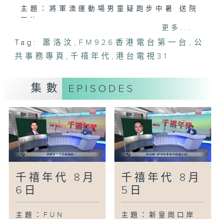
主題：將軍澳運動場男童疑跑步中暑 送院
不治
更多...
訪問：家庭醫生 林永和
Tag:
蕭洛汶
,
FM926香港電台第一台
,
公
主題：堅彌地城新海旁擬建行人板道
共事務專頁
訪問：海濱事務委員會主席 何文堯
,
千禧年代
,
港台電視31
主題：觀塘裕民坊及同仁街行車道封閉 公
共運輸改道配合工程
集數
EPISODES
訪問：立法會議員 張培剛
主題：議員倡郊野公園評估承載量設預約及
收費制
訪問：立法會議員 陳仲尼
千禧年代 8月
千禧年代 8月
6日
5日
主題：FUN
主題：新皇崗口岸