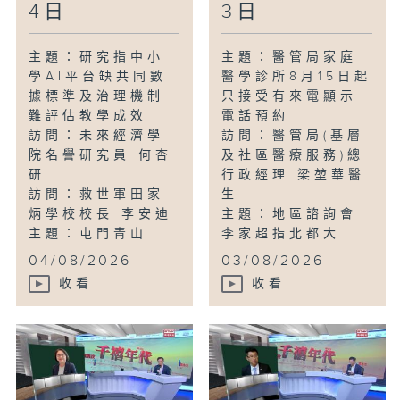
4日
3日
主題：研究指中小
主題：醫管局家庭
學AI平台缺共同數
醫學診所8月15日起
據標準及治理機制
只接受有來電顯示
難評估教學成效
電話預約
訪問：未來經濟學
訪問：醫管局(基層
院名譽研究員 何杏
及社區醫療服務)總
研
行政經理 梁堃華醫
訪問：救世軍田家
生
炳學校校長 李安迪
主題：地區諮詢會
主題：屯門青山...
李家超指北都大...
04/08/2026
03/08/2026
收看
收看