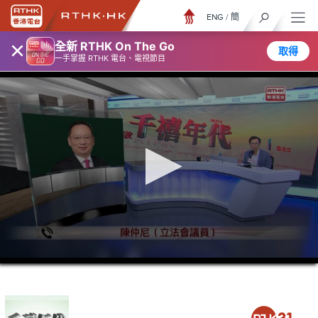
ENG
/
簡
×
全新 RTHK On The Go
取得
一手掌握 RTHK 電台、電視節目
0
seconds
of
1
hour,
16