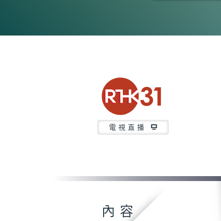
0
seconds
of
43
minutes,
44
seconds
Volume
90%
電視直播
內容