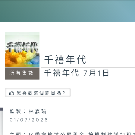
千
千
千禧年代
千禧年代 7月1日
所有集數
千
日
您喜歡這個節目嗎?
千
監製：林嘉瑜
日
01/07/2026