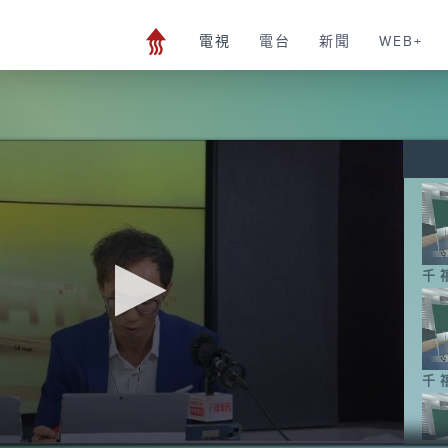
電視
電台
新聞
WEB+
千
千