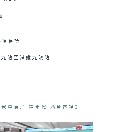
.04%
禧年代 7月29
穎
5項建議
禧年代 7月28
西九站至港鐵九龍站
禧年代 7月27
事務專頁
,
千禧年代
,
港台電視31
禧年代 7月24