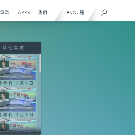
重溫
APPS
我們
ENG
/
簡
其他集數
禧年代 8月6日
禧年代 8月5日