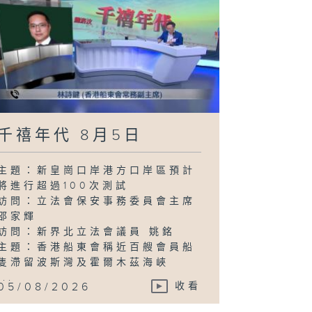
千禧年代 8月5日
主題：新皇崗口岸港方口岸區預計
將進行超過100次測試
訪問：立法會保安事務委員會主席
邵家輝
訪問：新界北立法會議員 姚銘
主題：香港船東會稱近百艘會員船
隻滯留波斯灣及霍爾木茲海峽
...
05/08/2026
收看