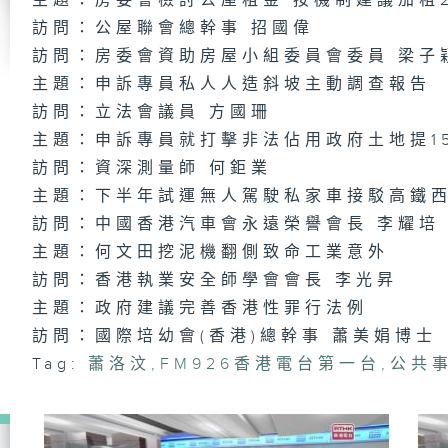
主題：房委會檢討公屋租金 按機制建議加租2
訪問：公屋聯會總幹事 招國偉
千
日
訪問：房委會資助房屋小組委員會委員 梁子
主題：申訴專員私人人造斜坡主動調查報告
訪問：立法會議員 方國珊
主題：申訴專員就打擊非法佔用政府土地提1
千
日
訪問：資深測量師 何鉅業
主題：下半年試運無人駕駛私家車接駁高鐵
訪問：中國香港汽車會永遠榮譽會長 李耀培
主題：何文田挖泥機翻側致命工業意外
千
訪問：香港執業安全師學會會長 李光昇
日
主題：政府建議完善香港性罪行法例
訪問：國際培幼會(香港)總幹事 蕭美娟博士
Tag:
蕭洛汶
,
FM926香港電台第一台
,
公共
千
日