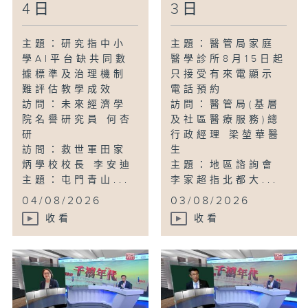
4日
3日
主題：研究指中小
主題：醫管局家庭
學AI平台缺共同數
醫學診所8月15日起
據標準及治理機制
只接受有來電顯示
難評估教學成效
電話預約
訪問：未來經濟學
訪問：醫管局(基層
院名譽研究員 何杏
及社區醫療服務)總
研
行政經理 梁堃華醫
訪問：救世軍田家
生
炳學校校長 李安迪
主題：地區諮詢會
主題：屯門青山...
李家超指北都大...
04/08/2026
03/08/2026
收看
收看