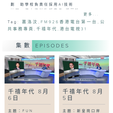
劃 助學校負責任採用AI技術
訪問：個人資料私隱專員 鍾麗玲
更多...
主題：立法會討論公共租住房屋租金檢討
Tag:
蕭洛汶
,
FM926香港電台第一台
,
公
訪問：房委會委員 陳家珮
共事務專頁
主題：洪水橋大學城面積增至逾22公頃 兩
,
千禧年代
,
港台電視31
個月內推地招標
訪問：立法會教育事務委員會主席 劉智鵬
集數
EPISODES
主題：外傭團體要求上調最低工資增膳食津
貼
訪問：香港僱傭公會主席 陳東風
主題：近六成家長誤認腦膜炎為普通感冒
專家籲接種疫苗
訪問：亞洲兒童傳染病學會會長 關日華醫
生
千禧年代 8月
千禧年代 8月
6日
5日
主題：FUN
主題：新皇崗口岸