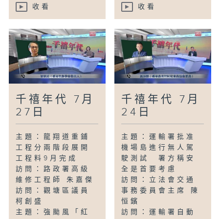
收看
收看
千禧年代 7月
千禧年代 7月
27日
24日
主題：龍翔道重鋪
主題：運輸署批准
工程分兩階段展開
機場島進行無人駕
工程料9月完成
駛測試 署方稱安
訪問：路政署高級
全是首要考慮
維修工程師 朱嘉傑
訪問：立法會交通
訪問：觀塘區議員
事務委員會主席 陳
柯創盛
恒鑌
主題：強颱風「紅
訪問：運輸署自動