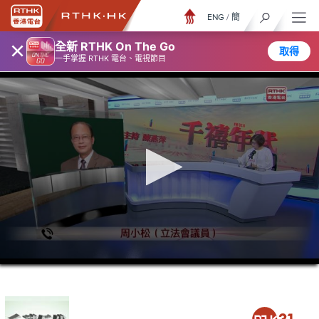
ENG
/
簡
×
全新 RTHK On The Go
取得
一手掌握 RTHK 電台、電視節目
0
seconds
of
1
hour,
9