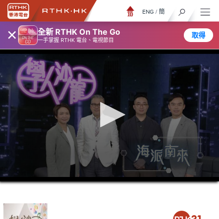
ENG
/
簡
×
全新 RTHK On The Go
取得
一手掌握 RTHK 電台、電視節目
0
seconds
of
52
minutes,
7