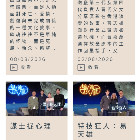
故事如何不只是恐
磁廠第三代及第四
怖娛樂，而是人類
代負責人曹氏父女
面對死亡、愛情、
分享廣彩在香港演
創傷與未完成關係
變的故事。曹志雄
的一種文化敘事。
面對行業式微與搬
幽魂往往不是單純
遷危機，而曹嘉彥
的怪物，而是冤
選擇放棄原本的工
屈、執念、慾望...
作回巢接手，父...
08/08/2026
02/08/2026
收看
收看
謀士捉心理
特技狂人：易
天雄