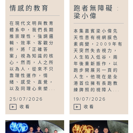
情感的教育
跑者無障礙 :
梁小偉
在現代文明與教育
體系中，我們長期
本集嘉賓梁小偉先
推崇理性，強調邏
天性患有視網膜色
輯、效率、客觀分
素病變，2009年有
析，將「正確答
天突然失去視力，
案」視為知識的核
人生陷入低谷，兩
心。然而，人之所
年後重新振作，以
以為人，從來不只
跑步開展另一頁的
靠理性運作，情
人生。他現在是全
緒、感受、直覺，
港首位擁有長跑教
以及同理心來塑...
練牌照的視障人...
25/07/2026
19/07/2026
收看
收看