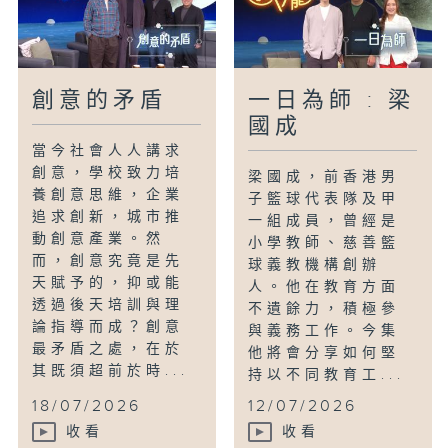
創意的矛盾
一日為師 : 梁
國成
當今社會人人講求
創意，學校致力培
梁國成，前香港男
養創意思維，企業
子籃球代表隊及甲
追求創新，城市推
一組成員，曾經是
動創意產業。然
小學教師、慈善籃
而，創意究竟是先
球義教機構創辦
天賦予的，抑或能
人。他在教育方面
透過後天培訓與理
不遺餘力，積極參
論指導而成？創意
與義務工作。今集
最矛盾之處，在於
他將會分享如何堅
其既須超前於時...
持以不同教育工...
18/07/2026
12/07/2026
收看
收看