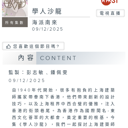
seconds
學人沙龍
電視直播
海派南來
所有集數
09/12/2025
您喜歡這個節目嗎?
內容
CONTENT
監製：彭志敏﹑鍾佩雯
09/12/2025
自1940年代開始，很多有抱負的上海建築
師攜家帶眷南下香港，他們帶來創新的設計
技巧，以及上海租界中西合璧的優雅，注入
香港的街頭巷尾。為香港作為國際聞名-東
西文化薈萃的大都會，奠定重要的根基。今
集《學人沙龍》，我們一起探討上海建築師