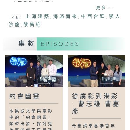
南下香港的故事！
更多...
Tag:
上海建築
,
海派南來
,
中西合璧
,
學人
主持：
沙龍
潘浩倫(建築師)
,
黎雋維
董正綱(建築師)
黎雋維(英國註冊建築師)
集數
EPISODES
郭美珩(香港綠色建築議會董事)
#上海建築#海派南來#中西合璧#學人沙龍
#黎雋維
約會幽靈
從廣彩到港彩
: 曹志雄 曹嘉
彥
本集從文學與電影
中的「約會幽靈」
類型出發，探討鬼
今集請來香港百年