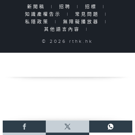
新聞稿
|
招聘
|
招標
|
知識產權告示
|
常見問題
|
私隱政策
|
無障礙播放器
|
其他語言內容
|
© 2026 rthk.hk