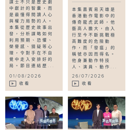
謀士不只是歷史劇
中獻計的智囊，而
本集嘉賓易天雄是
是最懂得閱讀人心
香港動作電影中的
與權力局勢的人。
傳奇龍虎武師，他
本集從歷史故事出
藝高人膽大，由入
發，分析謀略如何
行至今不斷挑戰極
利用預期、恐懼、
高難度的危險動
榮譽感、猜疑等心
作，而「發瘟」的
理，令對手在不自
稱號亦因而得名。
覺中走入安排好的
他身兼動作特技
局。節目連結歷...
人、演員、動作...
01/08/2026
26/07/2026
收看
收看