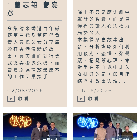
: 曹志雄 曹嘉
彥
謀士不只是歷史劇中
獻計的智囊，而是最
懂得閱讀人心與權力
今集請來香港百年磁
局勢的人。
廠第三代及第四代負
本集從歷史故事出
責人曹氏父女分享廣
發，分析謀略如何利
彩在香港演變的故
用預期、恐懼、榮譽
事。曹志雄面對行業
感、猜疑等心理，令
式微與搬遷危機，而
對手在不自覺中走入
曹嘉彥選擇放棄原本
安排好的局。節目連
的工作回巢接手...
結歷史故事與現...
02/08/2026
01/08/2026
收看
收看