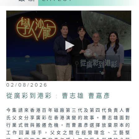
「文化與藝術」打造出一個城市的素質與文
明，文化藝術五花八門，在文化藝術的不同範
疇裡，藝文工作者用不同媒體來呈現出精雕細
琢的作品，無論是自我情感的表達或是對社會
意識形態的反響，都是心血與智慧的合成。
星期日：非凡人物
~人物專訪~
縱使平凡的人，只要一輩子專注做好一件事，
都是了不起的非凡人物。節目每週將會從社會
0
02/08/2026
上不同界別、不同範疇中邀請一位努力不懈的
seconds
of
中堅份子作人物專訪，透過他們的故事互勉互
從廣彩到港彩 : 曹志雄 曹嘉彥
52
勵，希望人人都能把握當下，活出燦爛輝煌的
minutes,
7
人生。
今集請來香港百年磁廠第三代及第四代負責人曹
seconds
氏父女分享廣彩在香港演變的故事。曹志雄面對
行業式微與搬遷危機，而曹嘉彥選擇放棄原本的
工作回巢接手，父女之間在經營理念、工藝堅