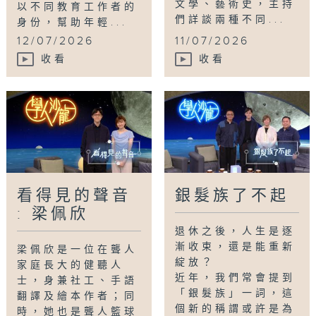
文學、藝術史，主持
以不同教育工作者的
們詳談兩種不同...
身份，幫助年輕...
12/07/2026
11/07/2026
收看
收看
看得見的聲音
銀髮族了不起
: 梁佩欣
退休之後，人生是逐
漸收束，還是能重新
梁佩欣是一位在聾人
綻放？
家庭長大的健聽人
近年，我們常會提到
士，身兼社工、手語
「銀髮族」一詞，這
翻譯及繪本作者；同
個新的稱謂或許是為
時，她也是聾人籃球