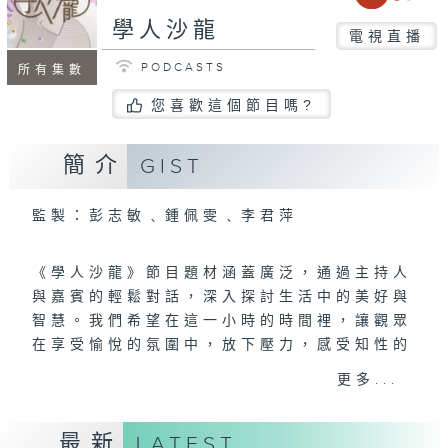
學人沙龍
電視直播
PODCASTS
所有集數
您喜歡這個節目嗎?
簡介
GIST
監製：彭志敏﹑鍾佩雯﹑李君萍
《學人沙龍》節目題材涵蓋廣泛，通過主持人
與嘉賓的輕鬆對話，深入探討生活中的美好與
智慧。我們希望在這一小時的時間裡，讓觀眾
在享受愉悅的氛圍中，放下壓力，感受知性的
滋養，並激發對生活的思考與熱愛。
更多...
星期六：文化藝術
最新
LATEST
~視覺藝術．電影．音樂．戲曲．文學~