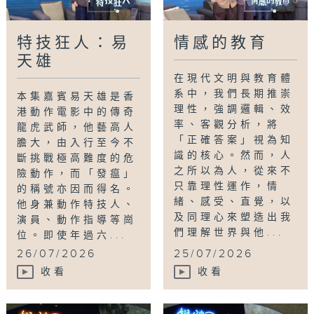
特技狂人：易
情感的教育
天雄
在現代文明與教育體
系中，我們長期推崇
本集嘉賓易天雄是香
理性，強調邏輯、效
港動作電影中的傳奇
率、客觀分析，將
龍虎武師，他藝高人
「正確答案」視為知
膽大，由入行至今不
識的核心。然而，人
斷挑戰極高難度的危
之所以為人，從來不
險動作，而「發瘟」
只靠理性運作，情
的稱號亦因而得名。
緒、感受、直覺，以
他身兼動作特技人、
及同理心來塑造出我
演員、動作指導等崗
們理解世界與他...
位。即使年過六...
26/07/2026
25/07/2026
收看
收看