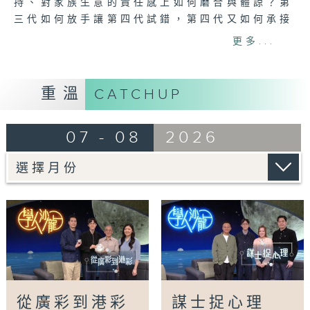
持、對家族生意的責任感上如何磨合與體諒？第
三代如何放手讓第四代試錯，第四代又如何承接
這份厚重的歷史工藝？
更多...
主持：
米哈(作家)
重溫
CATCHUP
黃梓勇(大學講師)
07 - 08
2026
嘉賓：
曹志雄（磁廠第三代負責人）
曹嘉彥（磁廠第四代負責人）
#百年磁廠#廣彩#學人沙龍#港彩#父女#傳承
Tag:
百年磁廠
,
廣彩
,
學人沙龍
,
港彩
,
父女
,
傳承
從廣彩到港彩
謀士捉心理