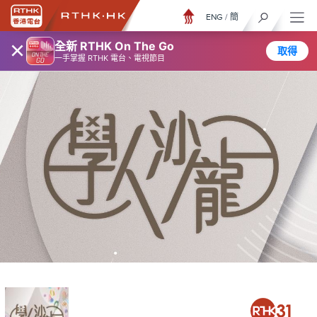
ENG
/
簡
×
全新 RTHK On The Go
取得
一手掌握 RTHK 電台、電視節目