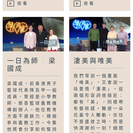
收看
收看
一日為師 : 梁
淒美與唯美
國成
我們常說一個畫面
「唯美」，又會說一
梁國成，前香港男子
段愛情「淒美」。這
籃球代表隊及甲一組
兩個形容詞很接近：
成員，曾經是小學教
都有「美」，同樣帶
師、慈善籃球義教機
有藝術感。難道一朵
構創辦人。他在教育
花最令人觸動，往往
方面不遺餘力，積極
不是盛放之時，而是
參與義務工作。今集
快凋謝的一刻？細閱
他將會分享如何堅持