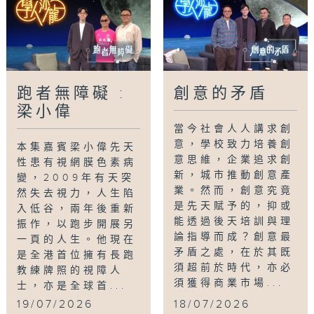
跑者無障礙 :
創意的矛盾
梁小偉
當今社會人人講求創
意，學校致力培養創
本集嘉賓梁小偉先天
意思維，企業追求創
性患有視網膜色素病
新，城市推動創意產
變，2009年有天突
業。然而，創意究竟
然失去視力，人生陷
是先天賦予的，抑或
入低谷，兩年後重新
能透過後天培訓與理
振作，以跑步開展另
論指導而成？創意最
一頁的人生。他現在
矛盾之處，在於其既
是全港首位擁有長跑
須超前於時代，亦必
教練牌照的視障人
須獲得商業市場...
士，亦是全球首...
19/07/2026
18/07/2026