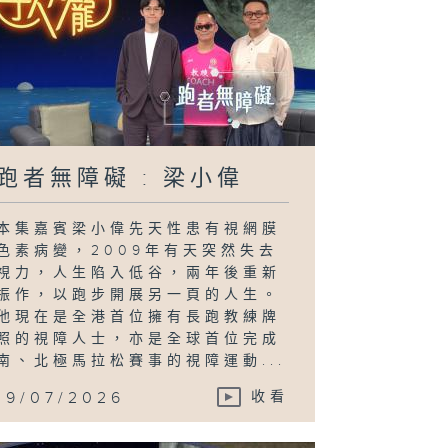
跑者無障礙 : 梁小偉
本集嘉賓梁小偉先天性患有視網膜
色素病變，2009年有天突然失去
視力，人生陷入低谷，兩年後重新
振作，以跑步開展另一頁的人生。
他現在是全港首位擁有長跑教練牌
照的視障人士，亦是全球首位完成
南、北極馬拉松賽事的視障運動...
19/07/2026
收看