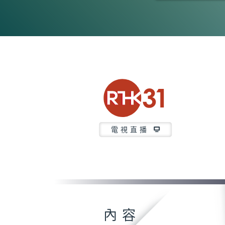
0
seconds
of
51
minutes,
17
seconds
Volume
90%
電視直播
內容