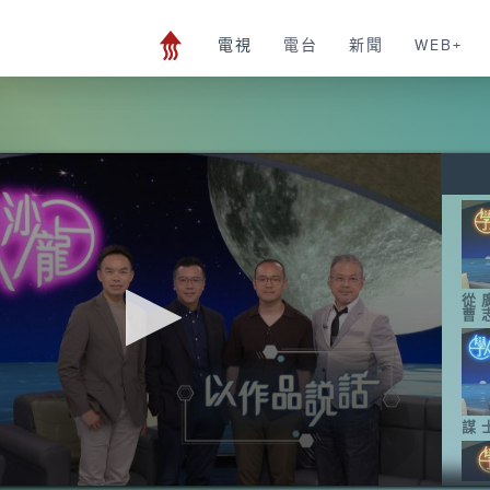
電視
電台
新聞
WEB+
從
曹
謀