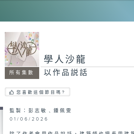
特
情
學人沙龍
以作品説話
所有集數
跑
小
您喜歡這個節目嗎?
監製：彭志敏﹑鍾佩雯
創
01/06/2026