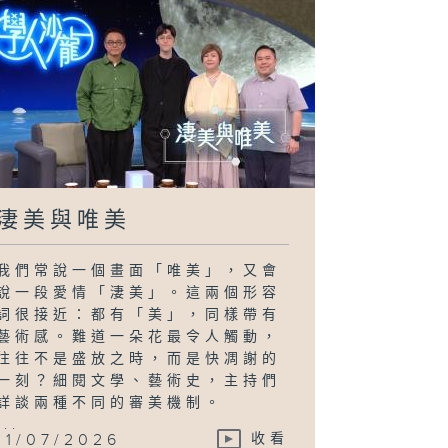
淒美與唯美
我們常說一個畫面「唯美」，又會
說一段愛情「淒美」。這兩個形容
詞很接近：都有「美」，同樣帶有
藝術感。難道一朵花最令人觸動，
往往不是盛放之時，而是快凋謝的
一刻？細閱文學、藝術史，主持們
詳談兩種不同的審美機制。
...
11/07/2026
收看