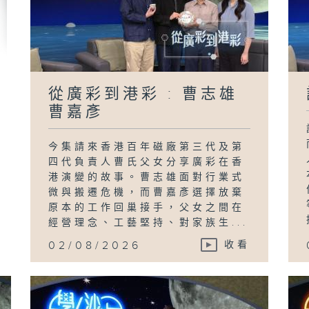
從廣彩到港彩 : 曹志雄
曹嘉彥
今集請來香港百年磁廠第三代及第
四代負責人曹氏父女分享廣彩在香
港演變的故事。曹志雄面對行業式
微與搬遷危機，而曹嘉彥選擇放棄
原本的工作回巢接手，父女之間在
經營理念、工藝堅持、對家族生...
02/08/2026
收看