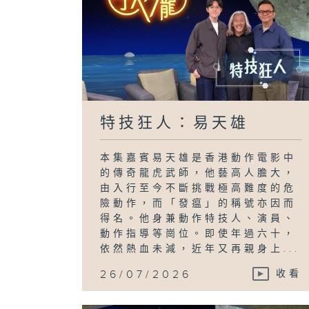
特技狂人：易天雄
本集嘉賓易天雄是香港動作電影中
的傳奇龍虎武師，他藝高人膽大，
由入行至今不斷挑戰極高難度的危
險動作，而「發瘟」的稱號亦因而
得名。他身兼動作特技人、演員、
動作指導等崗位。即使年過六十，
依然熱血未減，近年又再親身上...
26/07/2026
收看