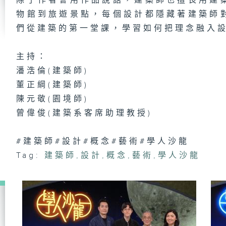
除了作者會用作品說話，建築師也擅長用建
一
物館到旅遊景點，每個設計都隱藏著建築師
成
們從建築的第一堂課，學習如何把理念融入
主持：
潘浩倫(建築師)
淒
董正綱(建築師)
陳元敬(園境師)
曾偉俊(建築系客席助理教授)
看
梁
#建築師#設計#概念#藝術#學人沙龍
Tag:
建築師
,
設計
,
概念
,
藝術
,
學人沙龍
銀