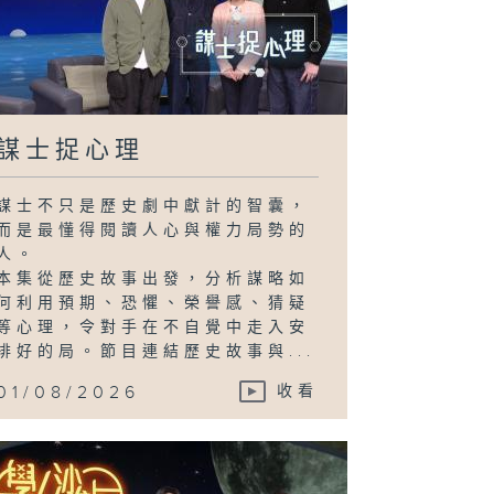
謀士捉心理
謀士不只是歷史劇中獻計的智囊，
而是最懂得閱讀人心與權力局勢的
人。
本集從歷史故事出發，分析謀略如
何利用預期、恐懼、榮譽感、猜疑
等心理，令對手在不自覺中走入安
排好的局。節目連結歷史故事與...
01/08/2026
收看