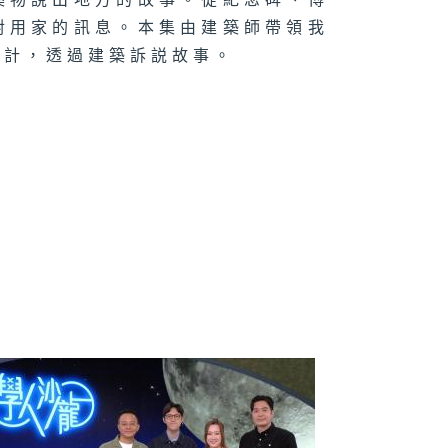
築物說出地方的故事。從紀念碑、博
日為師 : 梁國
對用家的訊息。本集由建築師帶領我
設計，透過建築訴説故事。
美與唯美
得見的聲音 :
佩欣
髮族了不起