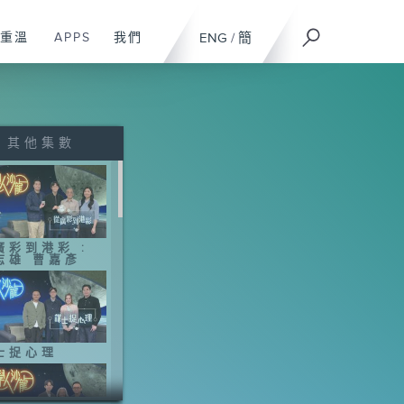
重溫
APPS
我們
ENG
/
簡
其他集數
廣彩到港彩 :
志雄 曹嘉彥
士捉心理