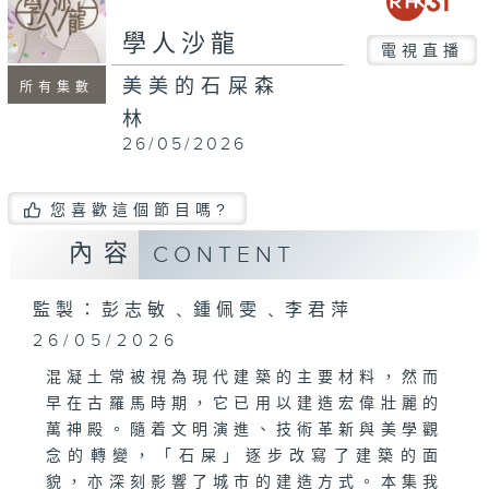
seconds
學人沙龍
電視直播
美美的石屎森
所有集數
林
26/05/2026
您喜歡這個節目嗎?
內容
CONTENT
監製：彭志敏﹑鍾佩雯﹑李君萍
26/05/2026
混凝土常被視為現代建築的主要材料，然而
早在古羅馬時期，它已用以建造宏偉壯麗的
萬神殿。隨着文明演進、技術革新與美學觀
念的轉變，「石屎」逐步改寫了建築的面
貌，亦深刻影響了城市的建造方式。本集我