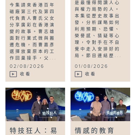
是最懂得閱讀人心
今集請來香港百年
與權力局勢的人。
磁廠第三代及第四
本集從歷史故事出
代負責人曹氏父女
發，分析謀略如何
分享廣彩在香港演
利用預期、恐懼、
變的故事。曹志雄
榮譽感、猜疑等心
面對行業式微與搬
理，令對手在不自
遷危機，而曹嘉彥
覺中走入安排好的
選擇放棄原本的工
局。節目連結歷...
作回巢接手，父...
02/08/2026
01/08/2026
收看
收看
特技狂人：易
情感的教育