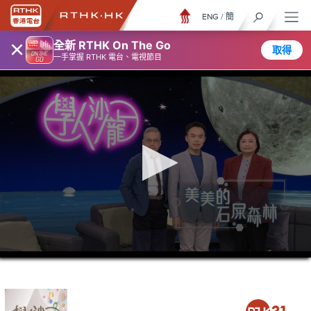
ENG
/
簡
×
全新 RTHK On The Go
取得
一手掌握 RTHK 電台、電視節目
0
seconds
of
52
minutes,
6