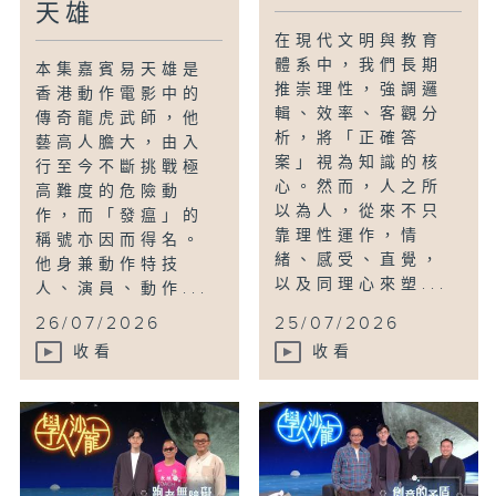
天雄
在現代文明與教育
體系中，我們長期
本集嘉賓易天雄是
推崇理性，強調邏
香港動作電影中的
輯、效率、客觀分
傳奇龍虎武師，他
析，將「正確答
藝高人膽大，由入
案」視為知識的核
行至今不斷挑戰極
心。然而，人之所
高難度的危險動
以為人，從來不只
作，而「發瘟」的
靠理性運作，情
稱號亦因而得名。
緒、感受、直覺，
他身兼動作特技
以及同理心來塑...
人、演員、動作...
26/07/2026
25/07/2026
收看
收看