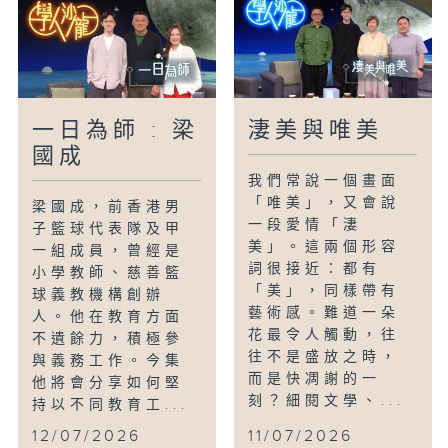
一日為師 : 梁
淒美與唯美
國成
我們常說一個畫面
「唯美」，又會說
梁國成，前香港男
一段愛情「淒
子籃球代表隊及甲
美」。這兩個形容
一組成員，曾經是
詞很接近：都有
小學教師、慈善籃
「美」，同樣帶有
球義教機構創辦
藝術感。難道一朵
人。他在教育方面
花最令人觸動，往
不遺餘力，積極參
往不是盛放之時，
與義務工作。今集
而是快凋謝的一
他將會分享如何堅
刻？細閱文學、...
持以不同教育工...
12/07/2026
11/07/2026