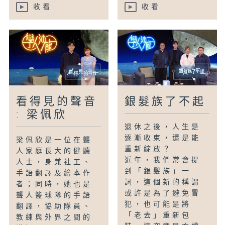
收看
收看
看得見的聲音
銀髮族了不起
: 梁佩欣
退休之後，人生是
逐漸收束，還是能
梁佩欣是一位在聾
重新綻放？
人家庭長大的健聽
近年，我們常會提
人士，身兼社工、
到「銀髮族」一
手語翻譯及繪本作
詞，這個新的稱謂
者；同時，她也是
或許是為了避免冒
聾人籃球隊的手語
犯，也可能是將
翻譯，協助隊員、
「老去」重新包
教練與外界之間的