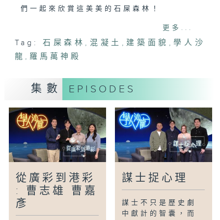
們一起來欣賞這美美的石屎森林！
更多...
主持：
Tag:
石屎森林
,
混凝土
,
建築面貌
,
學人沙
潘浩倫(建築師)
龍
董正綱(建築師)
,
羅馬萬神殿
徐頌雯(嶺南大學歷史系副教授)
集數
EPISODES
#石屎森林#羅馬萬神殿#混凝土#建築面貌
#學人沙龍
從廣彩到港彩
謀士捉心理
: 曹志雄 曹嘉
彥
謀士不只是歷史劇
中獻計的智囊，而