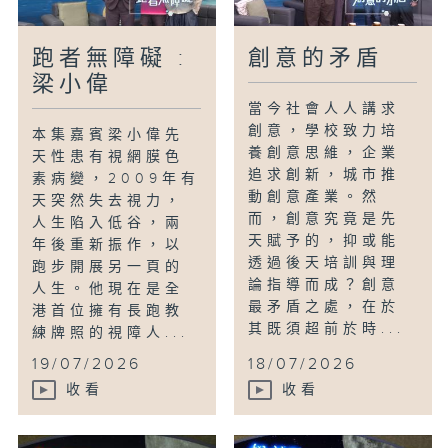
跑者無障礙 :
創意的矛盾
梁小偉
當今社會人人講求
創意，學校致力培
本集嘉賓梁小偉先
養創意思維，企業
天性患有視網膜色
追求創新，城市推
素病變，2009年有
動創意產業。然
天突然失去視力，
而，創意究竟是先
人生陷入低谷，兩
天賦予的，抑或能
年後重新振作，以
透過後天培訓與理
跑步開展另一頁的
論指導而成？創意
人生。他現在是全
最矛盾之處，在於
港首位擁有長跑教
其既須超前於時...
練牌照的視障人...
19/07/2026
18/07/2026
收看
收看